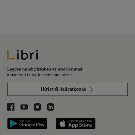
Libri
Legyen mindig képben az irodalommal!
Iratkozzon fel legfrissebb híreinkért!
Hírlevél-feliratkozás
Libri a Facebookon
Libri a Youtube-on
Libri az Instagramon
Libri a LinkedInen
Libri applikáció Szerezd meg: Google P
Libri applikáció 