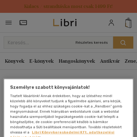
Kulacs / strandtáska most csak 1499 Ft!
Rendezés
Törzsvásárlói Kártya adatai
Rendezés
Kiadás éve szerint csökkenő
Részletes keresés
Kiadás éve szerint növekvő
Ár szerint csökkenő
Könyvek
E-könyvek
Hangoskönyvek
Antikvár
Zene,
Ár szerint növekvő
Arnold Benz
Eladott darabszám szerint csökkenő
Személyre szabott könyvajánlatok!
Eladott darabszám szerint növekvő
Tisztelt Vásárlónk! Annak érdekében, hogy az ízléséhez minél
Cím szerint A-Z
közelebb álló könyveket tudjunk a figyelmébe ajánlani, arra kérjük,
Művei
hogy fogadja el az ehhez szükséges cookie-kat a „Rendben” gomb
Szerző szerint A-Z
megnyomásával. Ennek hiányában weboldalunk csak a weboldal
használata szempontjából legszükségesebb cookie-kat telepíti a
Szűrés
Rendezés
böngészőjébe, de cookie-preferenciáit később is bármikor
Megjelenítés
módosíthatja a Süti beállítások menüpontban. További részletekért
olvassa el a
Libri Könyvkereskedelmi Kft. adatkezelési
20 db / oldal