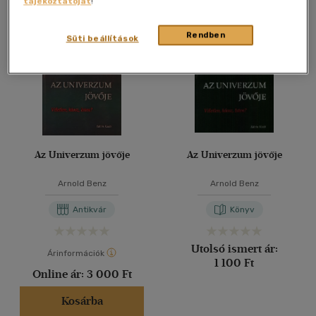
tájékoztatóját
!
Összesen
2
db
40 db / oldal
Rendben
Süti beállítások
Alkalmaz
Az Univerzum jövője
Az Univerzum jövője
Arnold Benz
Arnold Benz
Antikvár
Könyv
Utolsó ismert ár:
Árinformációk
1 100 Ft
Online ár:
3 000 Ft
Kosárba