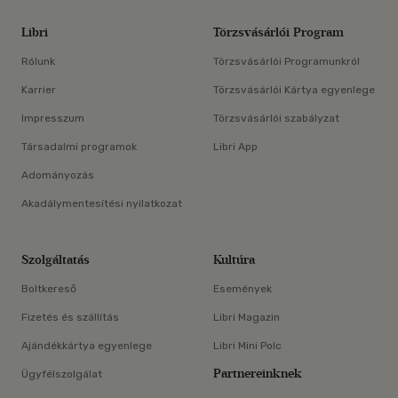
Libri
Törzsvásárlói Program
Rólunk
Törzsvásárlói Programunkról
Karrier
Törzsvásárlói Kártya egyenlege
Impresszum
Törzsvásárlói szabályzat
Társadalmi programok
Libri App
Adományozás
Akadálymentesítési nyilatkozat
Szolgáltatás
Kultúra
Boltkereső
Események
Fizetés és szállítás
Libri Magazin
Ajándékkártya egyenlege
Libri Mini Polc
Partnereinknek
Ügyfélszolgálat