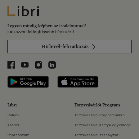
Libri
Legyen mindig képben az irodalommal!
Iratkozzon fel legfrissebb híreinkért!
Hírlevél-feliratkozás
Libri a Facebookon
Libri a Youtube-on
Libri az Instagramon
Libri a LinkedInen
Libri applikáció Szerezd meg: Google P
Libri applikáció 
Libri
Törzsvásárlói Program
Rólunk
Törzsvásárlói Programunkról
Karrier
Törzsvásárlói Kártya egyenlege
Impresszum
Törzsvásárlói szabályzat