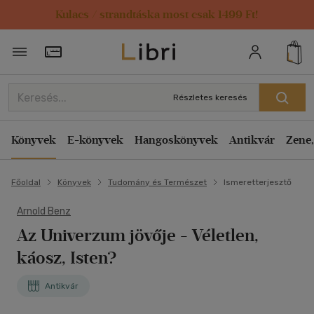
Kulacs / strandtáska most csak 1499 Ft!
Törzsvásárlói Kártya adatai
Részletes keresés
Könyvek
E-könyvek
Hangoskönyvek
Antikvár
Zene,
Főoldal
Könyvek
Tudomány és Természet
Ismeretterjesztő
Arnold Benz
Az Univerzum jövője
- Véletlen,
káosz, Isten?
Antikvár