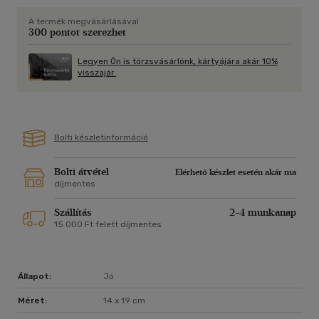
bújhatnak ki ezért viselt felelősségük alól. Arra szólítják fel
A termék megvásárlásával
őket, hogy tárják föl szubjektív és ideiglenes nézeteiket is.
300 pontot szerezhet
Legyen Ön is törzsvásárlónk, kártyájára akár 10%
visszajár.
Bolti készletinformáció
Bolti átvétel
Elérhető készlet esetén akár ma
díjmentes
Szállítás
2-4 munkanap
15 000 Ft felett díjmentes
Állapot:
Jó
Méret:
14 x 19 cm