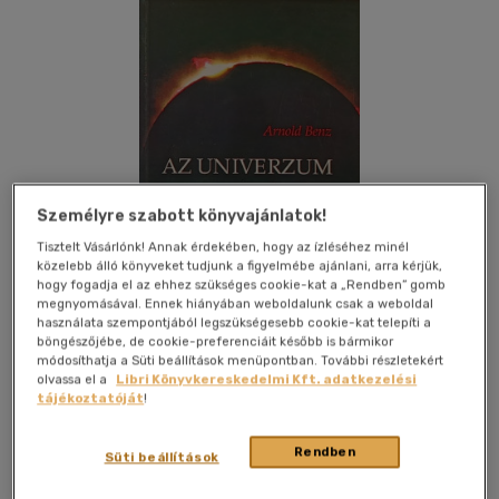
Személyre szabott könyvajánlatok!
Tisztelt Vásárlónk! Annak érdekében, hogy az ízléséhez minél
közelebb álló könyveket tudjunk a figyelmébe ajánlani, arra kérjük,
hogy fogadja el az ehhez szükséges cookie-kat a „Rendben” gomb
megnyomásával. Ennek hiányában weboldalunk csak a weboldal
használata szempontjából legszükségesebb cookie-kat telepíti a
böngészőjébe, de cookie-preferenciáit később is bármikor
módosíthatja a Süti beállítások menüpontban. További részletekért
olvassa el a
Libri Könyvkereskedelmi Kft. adatkezelési
Kívánságlistához adom
Megosztom
tájékoztatóját
!
Rendben
Süti beállítások
Református Kálvin Kiadó
|
2002
|
magyar nyelvű
|
puhatáblás
|
212 oldal