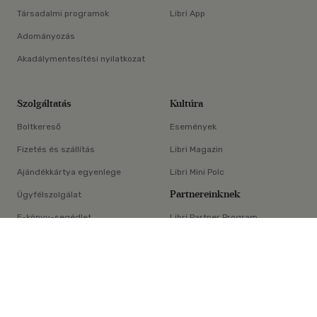
Társadalmi programok
Libri App
Adományozás
Akadálymentesítési nyilatkozat
Szolgáltatás
Kultúra
Boltkereső
Események
Fizetés és szállítás
Libri Magazin
Ajándékkártya egyenlege
Libri Mini Polc
Partnereinknek
Ügyfélszolgálat
E-könyv-segédlet
Libri Partner Program
×
Elállási nyilatkozat
Médiaajánlat
ÁSZF
Adatvédelem
Oldaltérkép
Süti beállítások