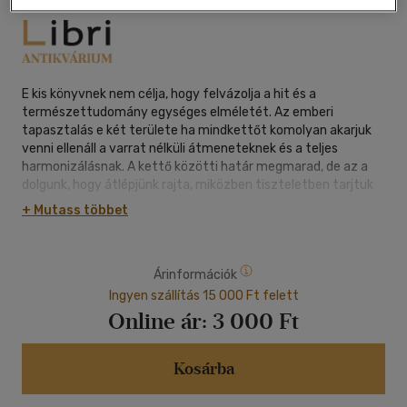
E kis könyvnek nem célja, hogy felvázolja a hit és a
természettudomány egységes elméletét. Az emberi
tapasztalás e két területe ha mindkettőt komolyan akarjuk
venni ellenáll a varrat nélküli átmeneteknek és a teljes
harmonizálásnak. A kettő közötti határ megmarad, de az a
dolgunk, hogy átlépjünk rajta, miközben tiszteletben tarjtuk
az egyes területek szabályait. Kalandos kirándulásom egy
+ Mutass többet
idegen territóriumra vajon nem nyaktörő vállalkozás-e? Nem
lenne-e jobb, ha a természettudósok megtartanák maguknak
a kultúrával és a vallással kapcsolatos szerény és gyakran
Árinformációk
laikus belátásaikat? Sok ilyen kérdés és megfontolás
vetődött föl bennem, de végül elvetettem őket, mert
Ingyen szállítás 15 000 Ft felett
amolyan határsáncokként elzárják a kilátást a saját
Online ár:
3 000 Ft
területünkről, és a rálátást tulajdonképpeni társadalmi
feladatunkra. A természettudomány az elmúlt négyszáz év
során alapvető változásokat eredményezett az emberi
Kosárba
önértelmezésben és a társadalomban, és továbbra is
változásokat hoz létre bennük. A természettudósok nem