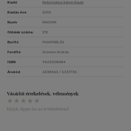
Kiadó
Református Kálvin Kiadó
Kiadás éve
2002
Nyelv
MAGYAR
Oldalak száma:
212
Borító
PUHATÁBLÁS
Fordító
Gromon András
ISBN
9633008484
Árukód
6338563 / 5337735
Vásárlói értékelések, vélemények
Kérjük, lépjen be az értékeléshez!