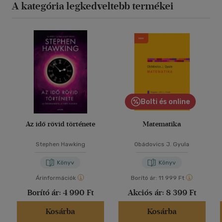
A kategória legkedveltebb termékei
Bolti és online
Az idő rövid története
Matematika
Stephen Hawking
Obádovics J. Gyula
Könyv
Könyv
Árinformációk
Borító ár:
11 999 Ft
Borító ár:
4 990 Ft
Akciós ár:
8 399 Ft
Kosárba
Kosárba