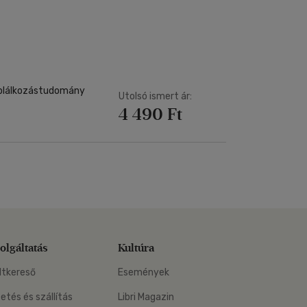
Kártya
Vallás, mitológia
m
Képeslap
és Természet
yv
Naptár
k
Papír, írószer
ok
áplálkozástudomány
Utolsó ismert ár:
4 490 Ft
olgáltatás
Kultúra
ltkereső
Események
zetés és szállítás
Libri Magazin