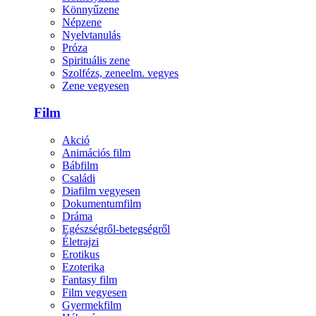
Könnyűzene
Népzene
Nyelvtanulás
Próza
Spirituális zene
Szolfézs, zeneelm. vegyes
Zene vegyesen
Film
Akció
Animációs film
Bábfilm
Családi
Diafilm vegyesen
Dokumentumfilm
Dráma
Egészségről-betegségről
Életrajzi
Erotikus
Ezoterika
Fantasy film
Film vegyesen
Gyermekfilm