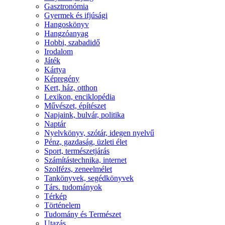
Gasztronómia
Gyermek és ifjúsági
Hangoskönyv
Hangzóanyag
Hobbi, szabadidő
Irodalom
Játék
Kártya
Képregény
Kert, ház, otthon
Lexikon, enciklopédia
Művészet, építészet
Napjaink, bulvár, politika
Naptár
Nyelvkönyv, szótár, idegen nyelvű
Pénz, gazdaság, üzleti élet
Sport, természetjárás
Számítástechnika, internet
Szolfézs, zeneelmélet
Tankönyvek, segédkönyvek
Társ. tudományok
Térkép
Történelem
Tudomány és Természet
Utazás