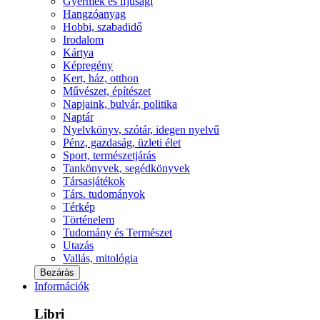
Gyermek és ifjúsági
Hangzóanyag
Hobbi, szabadidő
Irodalom
Kártya
Képregény
Kert, ház, otthon
Művészet, építészet
Napjaink, bulvár, politika
Naptár
Nyelvkönyv, szótár, idegen nyelvű
Pénz, gazdaság, üzleti élet
Sport, természetjárás
Tankönyvek, segédkönyvek
Társasjátékok
Társ. tudományok
Térkép
Történelem
Tudomány és Természet
Utazás
Vallás, mitológia
Bezárás
Információk
Libri