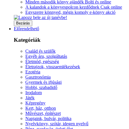
Minden második könyv ajándék Bolti és online
A kalandok a könyvespolcon kezdődnek Csak online
Egyszerre könnyed, mégis komoly e-könyv akció
Bezárás
Előrendelhető
Kategóriák
Család és szülők
Egyéb áru, szolgáltatás
Életmód, egészség
Életrajzok, visszaemlékezések
Ezotéria
Gasztronómia
Gyermek és ifjúsági
Hobbi, szabadidő
Irodalom
Játék
Képregény
Kert, ház, otthon
Művészet, építészet
Napjaink, bulvár, politika
Nyelvkönyv, szótár, idegen nyelvű
Pénz, gazdaság, üzleti élet