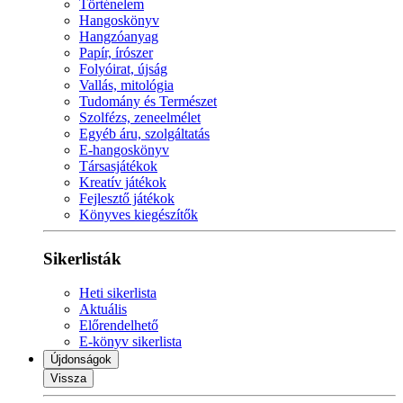
Történelem
Hangoskönyv
Hangzóanyag
Papír, írószer
Folyóirat, újság
Vallás, mitológia
Tudomány és Természet
Szolfézs, zeneelmélet
Egyéb áru, szolgáltatás
E-hangoskönyv
Társasjátékok
Kreatív játékok
Fejlesztő játékok
Könyves kiegészítők
Sikerlisták
Heti sikerlista
Aktuális
Előrendelhető
E-könyv sikerlista
Újdonságok
Vissza