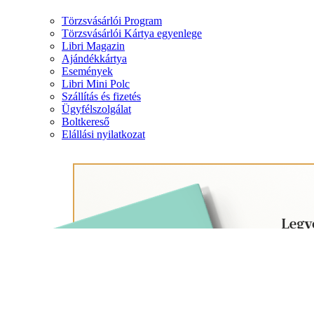
Törzsvásárlói Program
Törzsvásárlói Kártya egyenlege
Libri Magazin
Ajándékkártya
Események
Libri Mini Polc
Szállítás és fizetés
Ügyfélszolgálat
Boltkereső
Elállási nyilatkozat