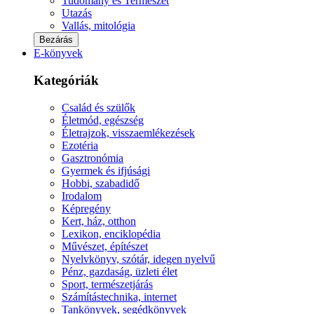
Tudomány és Természet
Utazás
Vallás, mitológia
Bezárás
E-könyvek
Kategóriák
Család és szülők
Életmód, egészség
Életrajzok, visszaemlékezések
Ezotéria
Gasztronómia
Gyermek és ifjúsági
Hobbi, szabadidő
Irodalom
Képregény
Kert, ház, otthon
Lexikon, enciklopédia
Művészet, építészet
Nyelvkönyv, szótár, idegen nyelvű
Pénz, gazdaság, üzleti élet
Sport, természetjárás
Számítástechnika, internet
Tankönyvek, segédkönyvek