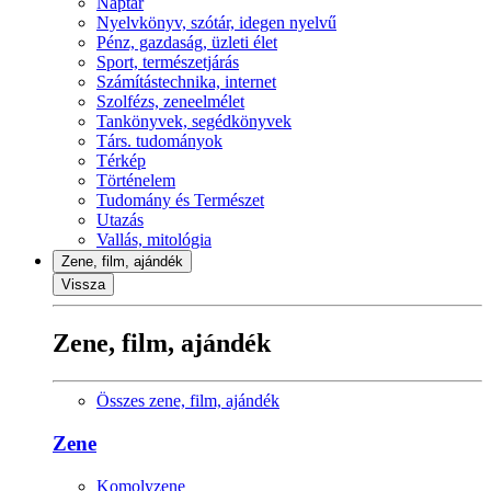
Naptár
Nyelvkönyv, szótár, idegen nyelvű
Pénz, gazdaság, üzleti élet
Sport, természetjárás
Számítástechnika, internet
Szolfézs, zeneelmélet
Tankönyvek, segédkönyvek
Társ. tudományok
Térkép
Történelem
Tudomány és Természet
Utazás
Vallás, mitológia
Zene, film, ajándék
Vissza
Zene, film, ajándék
Összes zene, film, ajándék
Zene
Komolyzene