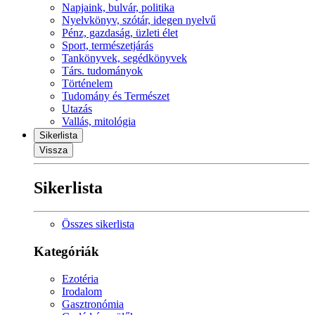
Napjaink, bulvár, politika
Nyelvkönyv, szótár, idegen nyelvű
Pénz, gazdaság, üzleti élet
Sport, természetjárás
Tankönyvek, segédkönyvek
Társ. tudományok
Történelem
Tudomány és Természet
Utazás
Vallás, mitológia
Sikerlista
Vissza
Sikerlista
Összes sikerlista
Kategóriák
Ezotéria
Irodalom
Gasztronómia