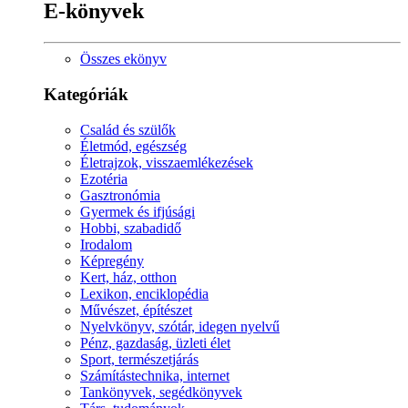
E-könyvek
Összes ekönyv
Kategóriák
Család és szülők
Életmód, egészség
Életrajzok, visszaemlékezések
Ezotéria
Gasztronómia
Gyermek és ifjúsági
Hobbi, szabadidő
Irodalom
Képregény
Kert, ház, otthon
Lexikon, enciklopédia
Művészet, építészet
Nyelvkönyv, szótár, idegen nyelvű
Pénz, gazdaság, üzleti élet
Sport, természetjárás
Számítástechnika, internet
Tankönyvek, segédkönyvek