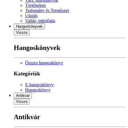
Társ. tudományok
Történelem
Tudomány és Természet
Utazás
Vallás, mitológia
Hangoskönyvek
Vissza
Hangoskönyvek
Összes hangoskönyv
Kategóriák
E-hangoskönyv
Hangoskönyv
Antikvár
Vissza
Antikvár