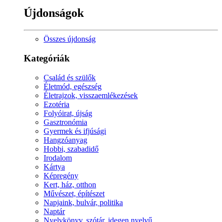
Újdonságok
Összes újdonság
Kategóriák
Család és szülők
Életmód, egészség
Életrajzok, visszaemlékezések
Ezotéria
Folyóirat, újság
Gasztronómia
Gyermek és ifjúsági
Hangzóanyag
Hobbi, szabadidő
Irodalom
Kártya
Képregény
Kert, ház, otthon
Művészet, építészet
Napjaink, bulvár, politika
Naptár
Nyelvkönyv, szótár, idegen nyelvű