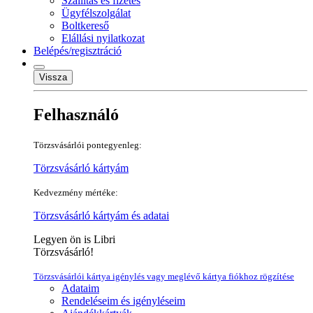
Szállítás és fizetés
Ügyfélszolgálat
Boltkereső
Elállási nyilatkozat
Belépés/regisztráció
Vissza
Felhasználó
Törzsvásárlói pontegyenleg:
Törzsvásárló kártyám
Kedvezmény mértéke:
Törzsvásárló kártyám és adatai
Legyen ön is Libri
Törzsvásárló!
Törzsvásárlói kártya igénylés vagy meglévő kártya fiókhoz rögzítése
Adataim
Rendeléseim és igényléseim