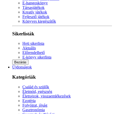
E-hangoskönyv
Társasjátékok
Kreatív játékok
Fejlesztő játékok
Könyves kiegészítők
Sikerlisták
Heti sikerlista
Aktuális
Előrendelhető
E-könyv sikerlista
Bezárás
Újdonságok
Kategóriák
Család és szülők
Életmód, egészség
Életrajzok, visszaemlékezések
Ezotéria
Folyóirat, újság
Gasztronómia