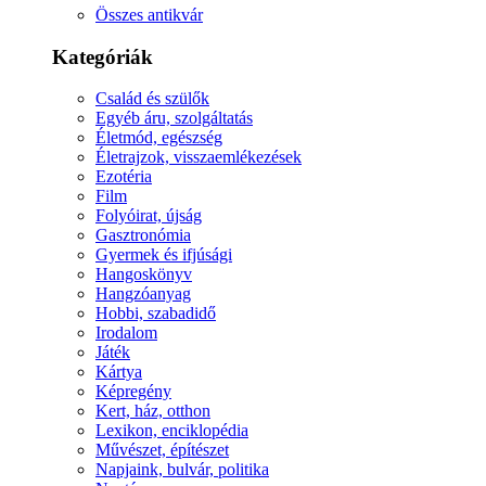
Összes antikvár
Kategóriák
Család és szülők
Egyéb áru, szolgáltatás
Életmód, egészség
Életrajzok, visszaemlékezések
Ezotéria
Film
Folyóirat, újság
Gasztronómia
Gyermek és ifjúsági
Hangoskönyv
Hangzóanyag
Hobbi, szabadidő
Irodalom
Játék
Kártya
Képregény
Kert, ház, otthon
Lexikon, enciklopédia
Művészet, építészet
Napjaink, bulvár, politika