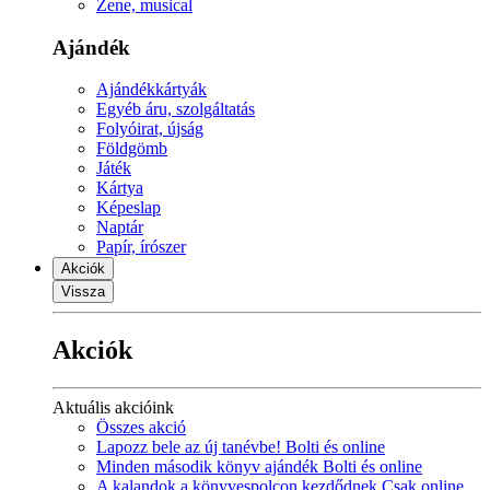
Zene, musical
Ajándék
Ajándékkártyák
Egyéb áru, szolgáltatás
Folyóirat, újság
Földgömb
Játék
Kártya
Képeslap
Naptár
Papír, írószer
Akciók
Vissza
Akciók
Aktuális akcióink
Összes akció
Lapozz bele az új tanévbe! Bolti és online
Minden második könyv ajándék Bolti és online
A kalandok a könyvespolcon kezdődnek Csak online