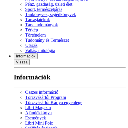
Pénz, gazdaság, üzleti élet
Sport, természetjárás
Tankönyvek, segédkönyvek
Társasjátékok
Társ. tudományok
Térkép
Történelem
Tudomány és Természet
Utazás
Vallás, mitológia
Információk
Vissza
Információk
Összes információ
Törzsvásárlói Program
Törzsvásárlói Kártya egyenlege
Libri Magazin
Ajándékkártya
Események
Libri Mini Polc