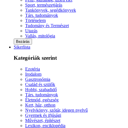
Sport, természetjárás
Tankönyvek, segédkönyvek
Társ. tudományok
Történelem
Tudomány és Természet
Utazás
Vallás, mitológia
Bezárás
Sikerlista
Kategóriák szerint
Ezotéria
Irodalom
Gasztronómia
Család és szülők
Hobbi, szabadidő
Társ. tudományok
Életmód, egészség
Kert, ház, otthon
Nyelvkönyv, szótár, idegen nyelvű
Gyermek és ifjúsági
Művészet, építészet
Lexikon, enciklopédia