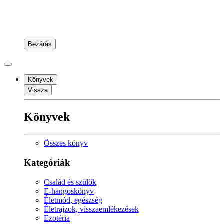
Bezárás
Könyvek
Vissza
Könyvek
Összes könyv
Kategóriák
Család és szülők
E-hangoskönyv
Életmód, egészség
Életrajzok, visszaemlékezések
Ezotéria