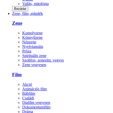
Vallás, mitológia
Bezárás
Zene, film, ajándék
Zene
Komolyzene
Könnyűzene
Népzene
Nyelvtanulás
Próza
Spirituális zene
Szolfézs, zeneelm. vegyes
Zene vegyesen
Film
Akció
Animációs film
Bábfilm
Családi
Diafilm vegyesen
Dokumentumfilm
Dráma