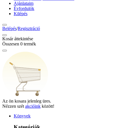
Ajánlataim
Évfordulók
Kilépés
Belépés
/
Regisztráció
Kosár áttekintése
Összesen
0
termék
Az ön kosara jelenleg üres.
Nézzen szét
akcióink
között!
Könyvek
Kategóriák