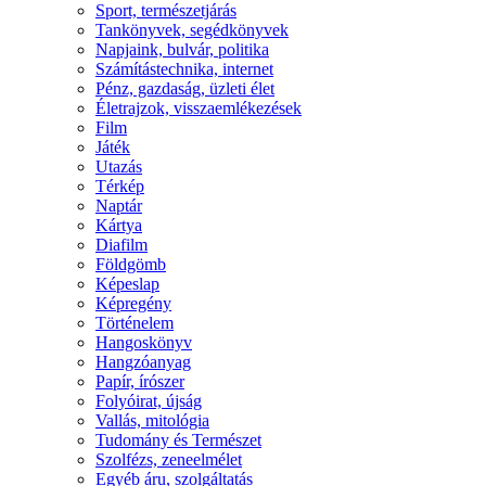
Sport, természetjárás
Tankönyvek, segédkönyvek
Napjaink, bulvár, politika
Számítástechnika, internet
Pénz, gazdaság, üzleti élet
Életrajzok, visszaemlékezések
Film
Játék
Utazás
Térkép
Naptár
Kártya
Diafilm
Földgömb
Képeslap
Képregény
Történelem
Hangoskönyv
Hangzóanyag
Papír, írószer
Folyóirat, újság
Vallás, mitológia
Tudomány és Természet
Szolfézs, zeneelmélet
Egyéb áru, szolgáltatás