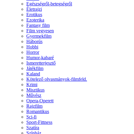
Egészségről-betegségről
Életrajzi
Erotikus
Ezoterika
Fantasy film
Film vegyesen
Gyermekfilm
Háborús
Hobbi
Horror
Humor-kabaré
Ismeretterjesztő
Játékfilm
Kaland
Kötelező olvasmányok-filmfeld.
Krimi
Misztikus
Művész
Opera-Operett
Rajzfilm
Romantikus
Sci-fi
Sport-Fittness
Szatíra
Színház