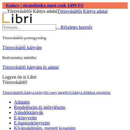
Kulacs / strandtáska most csak 1499 Ft!
Törzsvásárlói Kártya adatai
Törzsvásárlói Kártya adatai
Részletes keresés
Törzsvásárlói pontegyenleg:
Törzsvásárló kártyám
Kedvezmény mértéke:
Törzsvásárló kártyám és adatai
Legyen ön is Libri
Törzsvásárló!
Törzsvásárlói kártya igénylés vagy meglévő kártya fiókhoz rögzítése
Adataim
Rendeléseim és igényléseim
Ajándékkártyák
E-könyveim
E-hangoskönyveim
Kívánságlistám, mentett kosaraim