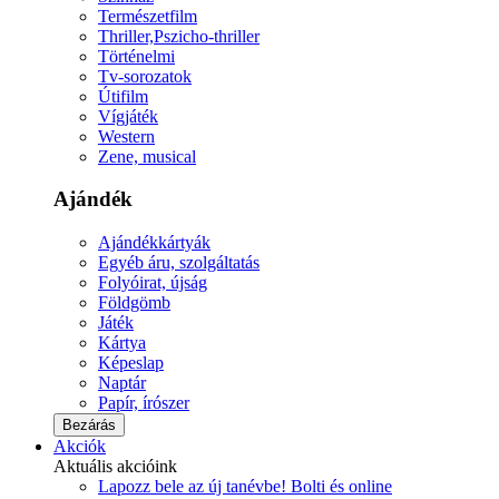
Természetfilm
Thriller,Pszicho-thriller
Történelmi
Tv-sorozatok
Útifilm
Vígjáték
Western
Zene, musical
Ajándék
Ajándékkártyák
Egyéb áru, szolgáltatás
Folyóirat, újság
Földgömb
Játék
Kártya
Képeslap
Naptár
Papír, írószer
Bezárás
Akciók
Aktuális akcióink
Lapozz bele az új tanévbe! Bolti és online