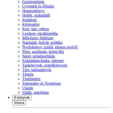
Gasztronómia
Gyermek és ifjúsági
Hangoskönyv
Hobbi, szabadidő
Irodalom
Képregény
Kert, ház, otthon
Lexikon, enciklopédia
Művészet, építészet
Napjaink, bulvár, politika
Nyelvkönyv, szótár, idegen nyelvű
Pénz, gazdaság, üzleti élet
Sport, természetjárás
Számítástechnika, internet
Tankönyvek, segédkönyvek
Társ. tudományok
Térkép
Történelem
Tudomány és Természet
Utazás
Vallás, mitológia
E-könyvek
Vissza