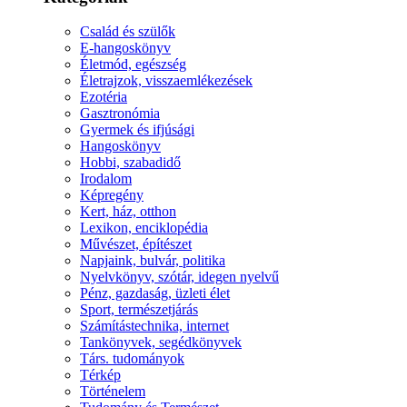
Család és szülők
E-hangoskönyv
Életmód, egészség
Életrajzok, visszaemlékezések
Ezotéria
Gasztronómia
Gyermek és ifjúsági
Hangoskönyv
Hobbi, szabadidő
Irodalom
Képregény
Kert, ház, otthon
Lexikon, enciklopédia
Művészet, építészet
Napjaink, bulvár, politika
Nyelvkönyv, szótár, idegen nyelvű
Pénz, gazdaság, üzleti élet
Sport, természetjárás
Számítástechnika, internet
Tankönyvek, segédkönyvek
Társ. tudományok
Térkép
Történelem