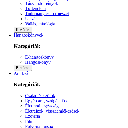
Társ. tudományok
Történelem
Tudomány és Természet
Utazás
Vallás, mitológia
Bezárás
Hangoskönyvek
Kategóriák
E-hangoskönyv
Hangoskönyv
Bezárás
Antikvár
Kategóriák
Család és szülők
Egyéb áru, szolgáltatás
Életmód, egészség
Életrajzok, visszaemlékezések
Ezotéria
Film
Folyóirat, újság