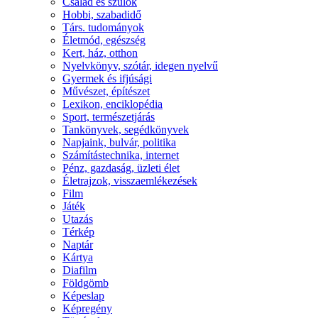
Család és szülők
Hobbi, szabadidő
Társ. tudományok
Életmód, egészség
Kert, ház, otthon
Nyelvkönyv, szótár, idegen nyelvű
Gyermek és ifjúsági
Művészet, építészet
Lexikon, enciklopédia
Sport, természetjárás
Tankönyvek, segédkönyvek
Napjaink, bulvár, politika
Számítástechnika, internet
Pénz, gazdaság, üzleti élet
Életrajzok, visszaemlékezések
Film
Játék
Utazás
Térkép
Naptár
Kártya
Diafilm
Földgömb
Képeslap
Képregény