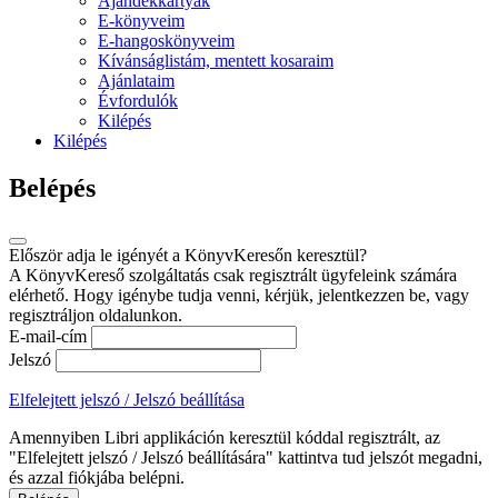
Ajándékkártyák
E-könyveim
E-hangoskönyveim
Kívánságlistám, mentett kosaraim
Ajánlataim
Évfordulók
Kilépés
Kilépés
Belépés
Először adja le igényét a KönyvKeresőn keresztül?
A KönyvKereső szolgáltatás csak regisztrált ügyfeleink számára
elérhető. Hogy igénybe tudja venni, kérjük, jelentkezzen be, vagy
regisztráljon oldalunkon.
E-mail-cím
Jelszó
Elfelejtett jelszó / Jelszó beállítása
Amennyiben Libri applikáción keresztül kóddal regisztrált, az
"Elfelejtett jelszó / Jelszó beállítására" kattintva tud jelszót megadni,
és azzal fiókjába belépni.