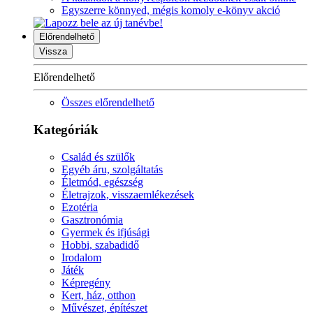
Egyszerre könnyed, mégis komoly e-könyv akció
Előrendelhető
Vissza
Előrendelhető
Összes előrendelhető
Kategóriák
Család és szülők
Egyéb áru, szolgáltatás
Életmód, egészség
Életrajzok, visszaemlékezések
Ezotéria
Gasztronómia
Gyermek és ifjúsági
Hobbi, szabadidő
Irodalom
Játék
Képregény
Kert, ház, otthon
Művészet, építészet