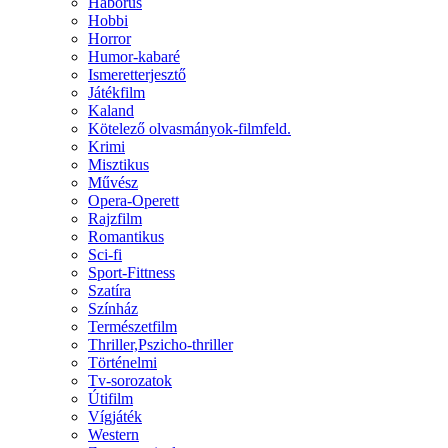
Háborús
Hobbi
Horror
Humor-kabaré
Ismeretterjesztő
Játékfilm
Kaland
Kötelező olvasmányok-filmfeld.
Krimi
Misztikus
Művész
Opera-Operett
Rajzfilm
Romantikus
Sci-fi
Sport-Fittness
Szatíra
Színház
Természetfilm
Thriller,Pszicho-thriller
Történelmi
Tv-sorozatok
Útifilm
Vígjáték
Western