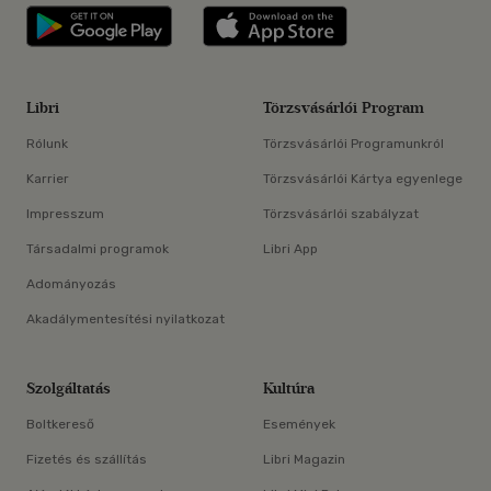
Libri applikáció Szerezd meg: Google P
Libri applikáció 
Libri
Törzsvásárlói Program
Rólunk
Törzsvásárlói Programunkról
Karrier
Törzsvásárlói Kártya egyenlege
Impresszum
Törzsvásárlói szabályzat
Társadalmi programok
Libri App
Adományozás
Akadálymentesítési nyilatkozat
Szolgáltatás
Kultúra
Boltkereső
Események
Fizetés és szállítás
Libri Magazin