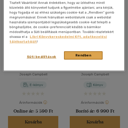
Összesen
6
db
Tisztelt Vásárlónk! Annak érdekében, hogy az ízléséhez minél
közelebb álló könyveket tudjunk a figyelmébe ajánlani, arra kérjük,
40 db / oldal
hogy fogadja el az ehhez szükséges cookie-kat a „Rendben” gomb
megnyomásával. Ennek hiányában weboldalunk csak a weboldal
használata szempontjából legszükségesebb cookie-kat telepíti a
böngészőjébe, de cookie-preferenciáit később is bármikor
Alkalmaz
módosíthatja a Süti beállítások menüpontban. További részletekért
olvassa el a
Libri Könyvkereskedelmi Kft. adatkezelési
tájékoztatóját
!
Rendben
Süti beállítások
A hős útja
A hős útja
Joseph Campbell
Joseph Campbell
E-könyv
Könyv
Árinformációk
Árinformációk
Online ár:
5 590 Ft
Borító ár:
6 990 Ft
Kosárba
Kosárba