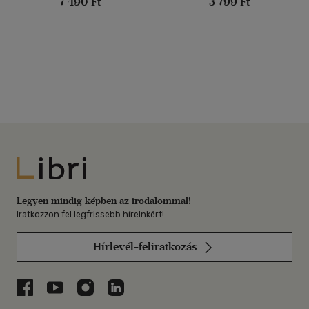
7 490 Ft
3 799 Ft
Libri
Legyen mindig képben az irodalommal!
Iratkozzon fel legfrissebb híreinkért!
Hírlevél-feliratkozás
Libri a Facebookon
Libri a Youtube-on
Libri az Instagramon
Libri a LinkedInen