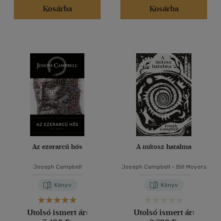
Kosárba
Kosárba
Az ezerarcú hős
A mítosz hatalma
Joseph Campbell
Joseph Campbell
-
Bill Moyers
Könyv
Könyv
Utolsó ismert ár:
Utolsó ismert ár: