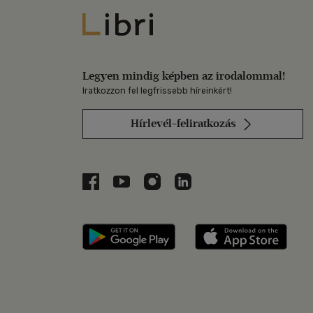
Libri
Legyen mindig képben az irodalommal!
Iratkozzon fel legfrissebb híreinkért!
Hírlevél-feliratkozás
Libri a Facebookon
Libri a Youtube-on
Libri az Instagramon
Libri a LinkedInen
Libri applikáció Szerezd m
Libri