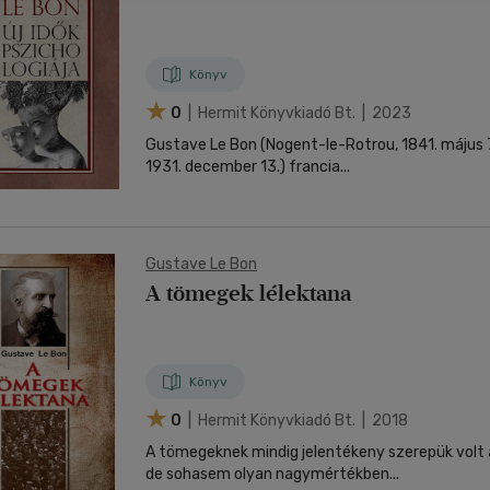
nyelvű
Egyéb áru,
jaink, bulvár, politika
jaink, bulvár, politika
Sport, természetjárás
Ismeretterjesztő
Nyelvkönyv, szótár, idegen nyelvű
Hangzóanyag
Történelem
Szatíra
Történelem
Térkép
Történele
szolgáltatás
Pénz, gazdaság, üzleti élet
lvkönyv, szótár, idegen nyelvű
lvkönyv, szótár, idegen nyelvű
Számítástechnika, internet
Játékfilm
Pénz, gazdaság, üzleti élet
Papír, írószer
Tudomány és Természet
Színház
Tudomány és Természet
Naptár
Tudomány 
E-hangoskön
Sport, természetjárás
Könyv
Kaland
Természetfilm
Kártya
Utazás
Társasjátéko
0
| Hermit Könyvkiadó Bt. | 2023
Kötelező
Thriller,Pszicho-
Kreatív játék
olvasmányok-
thriller
Gustave Le Bon (Nogent-le-Rotrou, 1841. május 7.
filmfeld.
1931. december 13.) francia...
Történelmi
Krimi
Tv-sorozatok
Misztikus
Gustave Le Bon
A tömegek lélektana
Könyv
0
| Hermit Könyvkiadó Bt. | 2018
A tömegeknek mindig jelentékeny szerepük volt 
de sohasem olyan nagymértékben...