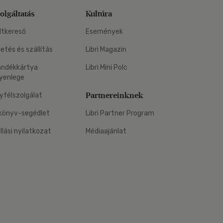
olgáltatás
Kultúra
ltkereső
Események
zetés és szállítás
Libri Magazin
ándékkártya
Libri Mini Polc
yenlege
Partnereinknek
yfélszolgálat
könyv-segédlet
Libri Partner Program
állási nyilatkozat
Médiaajánlat