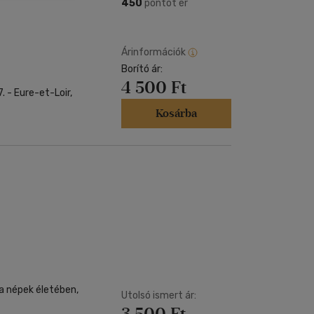
Kártya
450
pontot ér
Vallás, mitológia
m
Képeslap
és Természet
yv
Naptár
Árinformációk
k
Borító ár:
Papír, írószer
4 500 Ft
ok
 - Eure-et-Loir,
Kosárba
a népek életében,
Utolsó ismert ár:
3 500 Ft