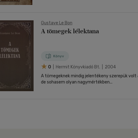
Gustave Le Bon
A tömegek lélektana
Könyv
0
| Hermit Könyvkiadó Bt. | 2004
A tömegeknek mindig jelentékeny szerepük volt 
de sohasem olyan nagymértékben...