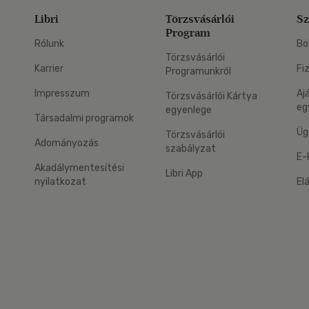
Libri
Törzsvásárlói
Sz
Program
Rólunk
Bo
Törzsvásárlói
Karrier
Fi
Programunkról
Impresszum
Aj
Törzsvásárlói Kártya
eg
egyenlege
Társadalmi programok
Üg
Törzsvásárlói
Adományozás
szabályzat
E-
Akadálymentesítési
Libri App
nyilatkozat
El
eg: Google Play
 applikáció Letölthető az App Store-ból