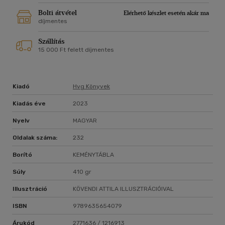
néhol komoly, néhol komolytalan felvetésekkel, tabuk
Bolti átvétel
Elérhető készlet esetén akár ma
döngetésével,
díjmentes
Szállítás
amelynek során nem mindig a válaszok, hanem
15 000 Ft felett díjmentes
a kérdések a fontosabbak.
Kiadó
Hvg Könyvek
Kiadás éve
2023
Nyelv
MAGYAR
Oldalak száma:
232
Borító
KEMÉNYTÁBLA
Súly
410 gr
Illusztráció
KÖVENDI ATTILA ILLUSZTRÁCIÓIVAL
ISBN
9789635654079
Árukód
2771636 / 1216913