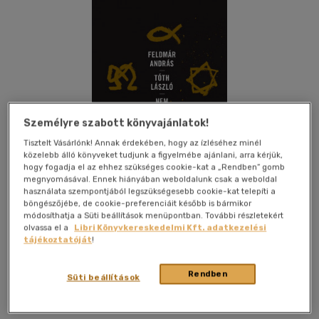
Személyre szabott könyvajánlatok!
Tisztelt Vásárlónk! Annak érdekében, hogy az ízléséhez minél
közelebb álló könyveket tudjunk a figyelmébe ajánlani, arra kérjük,
hogy fogadja el az ehhez szükséges cookie-kat a „Rendben” gomb
megnyomásával. Ennek hiányában weboldalunk csak a weboldal
használata szempontjából legszükségesebb cookie-kat telepíti a
böngészőjébe, de cookie-preferenciáit később is bármikor
módosíthatja a Süti beállítások menüpontban. További részletekért
olvassa el a
Libri Könyvkereskedelmi Kft. adatkezelési
tájékoztatóját
!
Kívánságlistához adom
Megosztom
Rendben
Süti beállítások
Hvg Könyvek
|
2023
|
magyar nyelvű
|
keménytábla
|
232
oldal