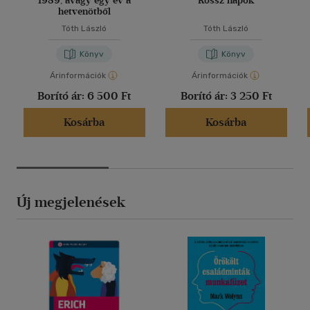
1989, avagy egy év a
Rossz napok
hetvenötből
Tóth László
Tóth László
Könyv
Könyv
Árinformációk
Árinformációk
Borító ár:
6 500 Ft
Borító ár:
3 250 Ft
Kosárba
Kosárba
Új megjelenések