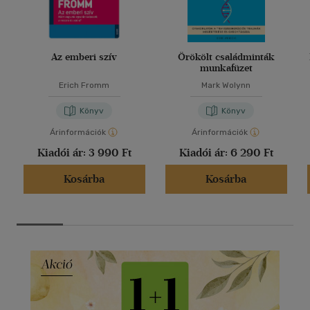
Az emberi szív
Örökölt családminták
munkafüzet
Erich Fromm
Mark Wolynn
Könyv
Könyv
Árinformációk
Árinformációk
Kiadói ár:
3 990 Ft
Kiadói ár:
6 290 Ft
Kosárba
Kosárba