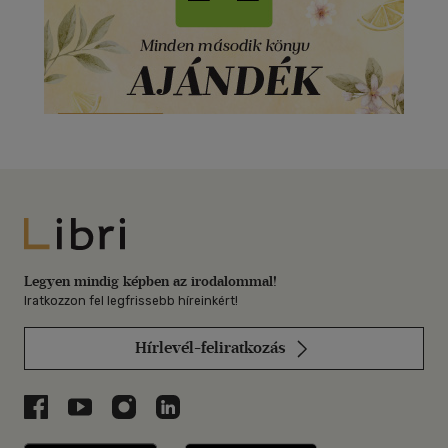
Libri
Legyen mindig képben az irodalommal!
Iratkozzon fel legfrissebb híreinkért!
Hírlevél-feliratkozás
Libri a Facebookon
Libri a Youtube-on
Libri az Instagramon
Libri a LinkedInen