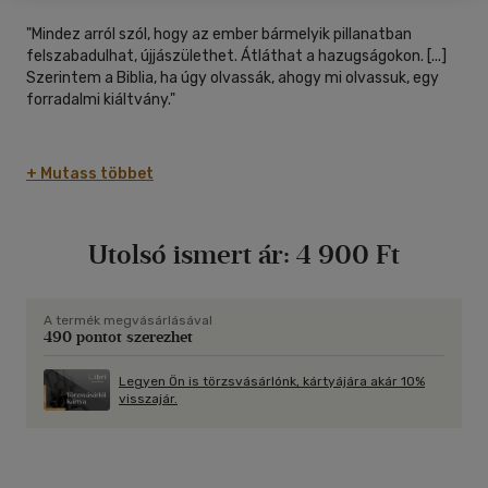
"Mindez arról szól, hogy az ember bármelyik pillanatban
felszabadulhat, újjászülethet. Átláthat a hazugságokon. [...]
Szerintem a Biblia, ha úgy olvassák, ahogy mi olvassuk, egy
forradalmi kiáltvány."
+ Mutass többet
Feldmár András pszichoterapeuta és Tóth László teológus,
pszichológia MA, mentálhigiénés szakember tíz bibliai
Utolsó ismert ár:
4 900 Ft
történet kapcsán beszélget rezilienciáról, gyermeki létről,
hatalomról és félelemről, megbocsátásról, szabad
A termék megvásárlásával
490 pontot szerezhet
akaratról, végzetről, függőségről, örömről, boldogságról,
Legyen Ön is törzsvásárlónk, kártyájára akár 10%
visszajár.
igazságról és valóságról. Könyvük utazás az európai
keresztény
kultúrkörön át bensőnk legmélyebb rétegéig,