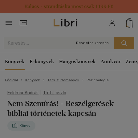
Kulacs / strandtáska most csak 1499 Ft!
Törzsvásárlói Kártya adatai
Részletes keresés
Könyvek
E-könyvek
Hangoskönyvek
Antikvár
Zene,
Főoldal
Könyvek
Társ. tudományok
Pszichológia
Feldmár András
|
Tóth László
Nem Szentírás!
- Beszélgetések
bibliai történetek kapcsán
Könyv