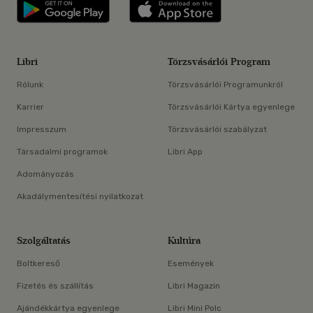
Libri applikáció Szerezd meg: Google P
Libri applikáció 
Libri
Törzsvásárlói Program
Rólunk
Törzsvásárlói Programunkról
Karrier
Törzsvásárlói Kártya egyenlege
Impresszum
Törzsvásárlói szabályzat
Társadalmi programok
Libri App
Adományozás
Akadálymentesítési nyilatkozat
Szolgáltatás
Kultúra
Boltkereső
Események
Fizetés és szállítás
Libri Magazin
Ajándékkártya egyenlege
Libri Mini Polc