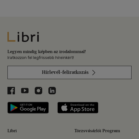
Libri
Legyen mindig képben az irodalommal!
Iratkozzon fel legfrissebb híreinkért!
Hírlevél-feliratkozás
Libri a Facebookon
Libri a Youtube-on
Libri az Instagramon
Libri a LinkedInen
Libri applikáció Szerezd meg: Google P
Libri applikáció 
Libri
Törzsvásárlói Program