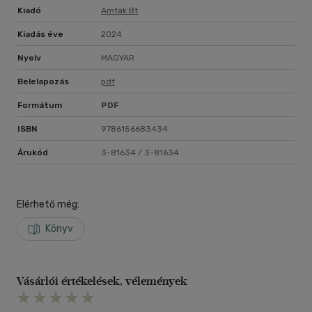
Kiadó
Amtak Bt
Kiadás éve
2024
Nyelv
MAGYAR
Belelapozás
pdf
Formátum
PDF
ISBN
9786156683434
Árukód
3-81634 / 3-81634
Elérhető még:
Könyv
Vásárlói értékelések, vélemények