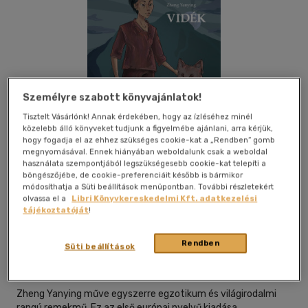
Személyre szabott könyvajánlatok!
Tisztelt Vásárlónk! Annak érdekében, hogy az ízléséhez minél
közelebb álló könyveket tudjunk a figyelmébe ajánlani, arra kérjük,
hogy fogadja el az ehhez szükséges cookie-kat a „Rendben” gomb
megnyomásával. Ennek hiányában weboldalunk csak a weboldal
használata szempontjából legszükségesebb cookie-kat telepíti a
böngészőjébe, de cookie-preferenciáit később is bármikor
módosíthatja a Süti beállítások menüpontban. További részletekért
olvassa el a
Libri Könyvkereskedelmi Kft. adatkezelési
tájékoztatóját
!
Beleolvasok
Kívánságlistához adom
Megosztom
Rendben
Süti beállítások
Amtak Bt
|
2024
|
magyar nyelvű
Zheng Yanying műve egyszerre egzotikum és világirodalmi
rangú remekmű. Ez az első európai nyelvű kiadása.