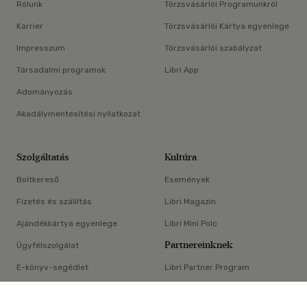
Rólunk
Törzsvásárlói Programunkról
Karrier
Törzsvásárlói Kártya egyenlege
Impresszum
Törzsvásárlói szabályzat
Társadalmi programok
Libri App
Adományozás
Akadálymentesítési nyilatkozat
Szolgáltatás
Kultúra
Boltkereső
Események
Fizetés és szállítás
Libri Magazin
Ajándékkártya egyenlege
Libri Mini Polc
Partnereinknek
Ügyfélszolgálat
E-könyv-segédlet
Libri Partner Program
×
Elállási nyilatkozat
Médiaajánlat