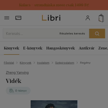
Kulacs / strandtáska most csak 1499 Ft!
Törzsvásárlói Kártya adatai
Részletes keresés
Könyvek
E-könyvek
Hangoskönyvek
Antikvár
Zene,
Főoldal
Könyvek
Irodalom
Szépirodalom
Regény
Zheng Yanying
Vidék
E-könyv