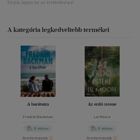
Kérjük, lépjen be az értékeléshez!
A kategória legkedveltebb termékei
A barátaim
Az erdő istene
Fredrik Backman
Liz Moore
E-könyv
E-könyv
Árinformációk
Árinformációk