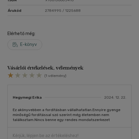
Árukód
2784995 / 1225688
Elérhető még:
E-könyv
Vásárlói értékelések, vélemények
(1 vélemény)
Hegymegi Erika
2024. 12. 22.
Ez akönyvebben a fordításban vállalhatatlan.Ennyire gyenge
minőségű fordítással szó szerint még életemben nem
találkoztam.Nincs benne egy rendes mondatszerkezet
Kérjük, lépjen be az értékeléshez!