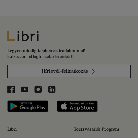
Libri
Legyen mindig képben az irodalommal!
Iratkozzon fel legfrissebb híreinkért!
Hírlevél-feliratkozás
Libri a Facebookon
Libri a Youtube-on
Libri az Instagramon
Libri a LinkedInen
Libri applikáció Szerezd meg: Google P
Libri applikáció 
Libri
Törzsvásárlói Program