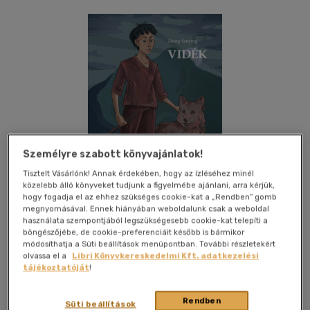
Személyre szabott könyvajánlatok!
Tisztelt Vásárlónk! Annak érdekében, hogy az ízléséhez minél
közelebb álló könyveket tudjunk a figyelmébe ajánlani, arra kérjük,
hogy fogadja el az ehhez szükséges cookie-kat a „Rendben” gomb
megnyomásával. Ennek hiányában weboldalunk csak a weboldal
használata szempontjából legszükségesebb cookie-kat telepíti a
böngészőjébe, de cookie-preferenciáit később is bármikor
módosíthatja a Süti beállítások menüpontban. További részletekért
Kívánságlistához adom
Megosztom
olvassa el a
Libri Könyvkereskedelmi Kft. adatkezelési
tájékoztatóját
!
(1 vélemény)
Rendben
Amtak
|
2024
|
magyar nyelvű
|
kartonált
|
221 oldal
Süti beállítások