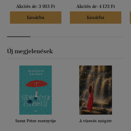
Akciós ár:
3 913 Ft
Akciós ár:
4 123 Ft
Kosárba
Kosárba
Új megjelenések
Szent Péter esernyője
A vízesés mögött