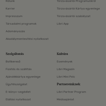
Rólunk
Törzsvásárlói Programunkról
Karrier
Törzsvásárlói Kártya egyenlege
Impresszum
Törzsvásárlói szabályzat
Társadalmi programok
Libri App
Adományozás
Akadálymentesítési nyilatkozat
Szolgáltatás
Kultúra
Boltkereső
Események
Fizetés és szállítás
Libri Magazin
Ajándékkártya egyenlege
Libri Mini Polc
Partnereinknek
Ügyfélszolgálat
E-könyv-segédlet
Libri Partner Program
Elállási nyilatkozat
Médiaajánlat