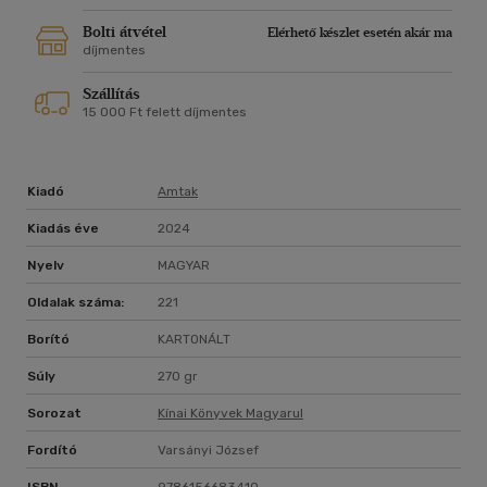
reprezentatív művei a "Légzéstől a nyögésig", a "Whisking
Dust", a "Nap", a "Folyó déli részén", s esszében a "Szél a vízen"
Bolti átvétel
Elérhető készlet esetén akár ma
gyűjtemény.
díjmentes
Szállítás
A könyvnek pendrive-könyv formátuma is elkészült. Ez a
15 000 Ft felett díjmentes
kiadványtípus egyedül kiadónknál lelhető fel. Látogass el
www.amtak.hu webáruházunkba, ahol szép könyveinken kívül
számos pendrive-könyv között is válogathatsz, s figyelheted
"Kínai könyvek magyarul" sorozatunk következő darabjait!
Kiadó
Amtak
Kiadás éve
2024
Nyelv
MAGYAR
Oldalak száma:
221
Borító
KARTONÁLT
Súly
270 gr
Sorozat
Kínai Könyvek Magyarul
Fordító
Varsányi József
ISBN
9786156683410