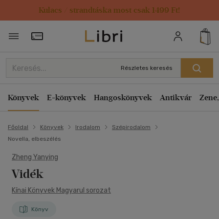
Kulacs / strandtáska most csak 1499 Ft!
Törzsvásárlói Kártya adatai
Részletes keresés
Könyvek
E-könyvek
Hangoskönyvek
Antikvár
Zene,
Főoldal
Könyvek
Irodalom
Szépirodalom
Novella, elbeszélés
Zheng Yanying
Vidék
Kínai Könyvek Magyarul sorozat
Könyv