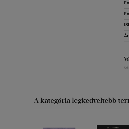
Fo
F
IS
Á
V
Ké
A kategória legkedveltebb te