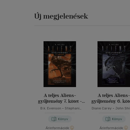
Új megjelenések
A teljes Aliens-
A teljes Aliens-
gyűjtemény 7. kötet -
gyűjtemény 6. köte
Díszkiadás
Díszkiadás
B.k. Evenson
-
Stephani
Diane Carey
-
John Shi
Danelle Perry
Könyv
Könyv
Árinformációk
Árinformációk