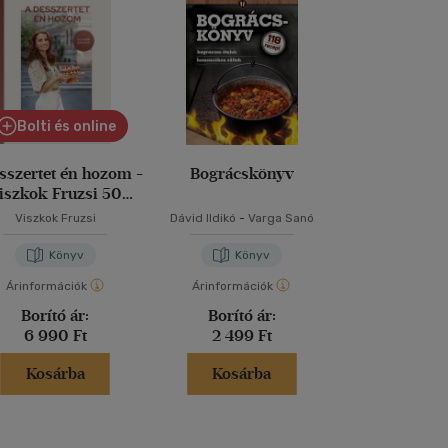
Bolti és online
sszertet én hozom -
Bográcskönyv
Horváth Ilona i
iszkok Fruzsi 50
szakácsk
receptje
Viszkok Fruzsi
Dávid Ildikó
-
Varga Sanó
Horváth I
Könyv
Könyv
Kön
Árinformációk
Árinformációk
Árinformáci
Borító ár:
Borító ár:
Borító 
6 990 Ft
2 499 Ft
5 999 
Kosárba
Kosárba
Kosár