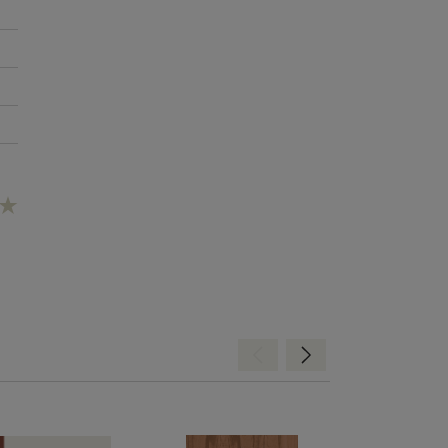
Hátra
Előre