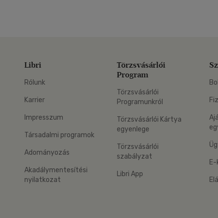
Libri
Törzsvásárlói
Sz
Program
Rólunk
Bo
Törzsvásárlói
Karrier
Fi
Programunkról
Impresszum
Aj
Törzsvásárlói Kártya
eg
egyenlege
Társadalmi programok
Üg
Törzsvásárlói
Adományozás
szabályzat
E-
Akadálymentesítési
Libri App
nyilatkozat
El
eg: Google Play
 applikáció Letölthető az App Store-ból