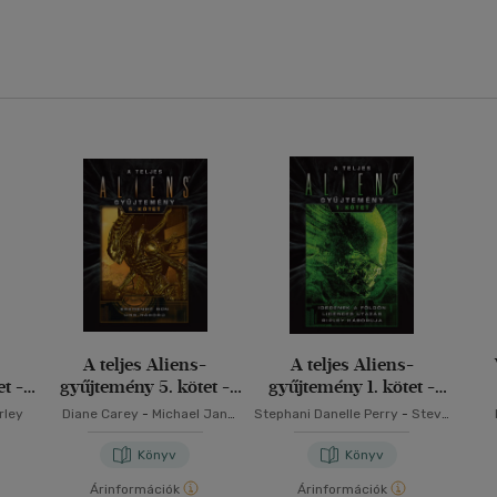
A teljes Aliens-
A teljes Aliens-
t -
gyűjtemény 5. kötet -
gyűjtemény 1. kötet -
Díszkiadás
Díszkiadás
rley
Diane Carey
-
Michael Jan
Stephani Danelle Perry
-
Steve
Friedman
Perry
Könyv
Könyv
Árinformációk
Árinformációk