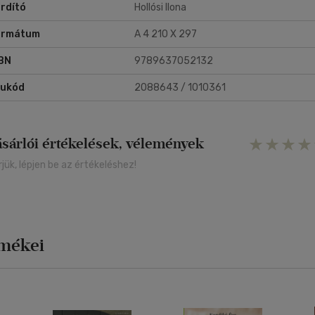
rdító
Hollósi Ilona
ormátum
A 4 210 X 297
BN
9789637052132
rukód
2088643 / 1010361
ásárlói értékelések, vélemények
rjük, lépjen be az értékeléshez!
rmékei