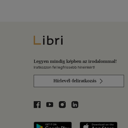
Libri
Legyen mindig képben az irodalommal!
Iratkozzon fel legfrissebb híreinkért!
Hírlevél-feliratkozás
Libri a Facebookon
Libri a Youtube-on
Libri az Instagramon
Libri a LinkedInen
Libri applikáció Szerezd m
Libri