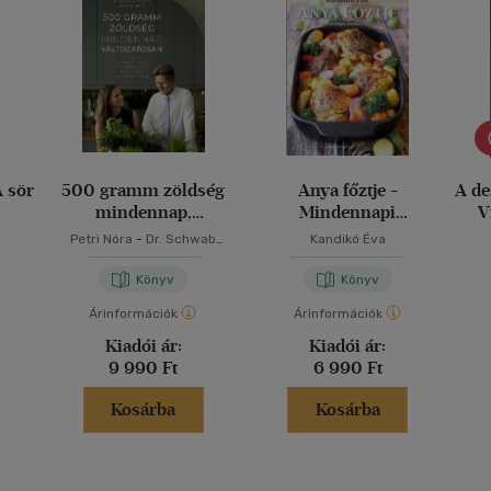
A sör
500 gramm zöldség
Anya főztje -
A de
mindennap,
Mindennapi
V
változatosan
kedvenceink
Petri Nóra
-
Dr. Schwab
Kandikó Éva
Richárd
Könyv
Könyv
Árinformációk
Árinformációk
Kiadói ár:
Kiadói ár:
9 990 Ft
6 990 Ft
Kosárba
Kosárba