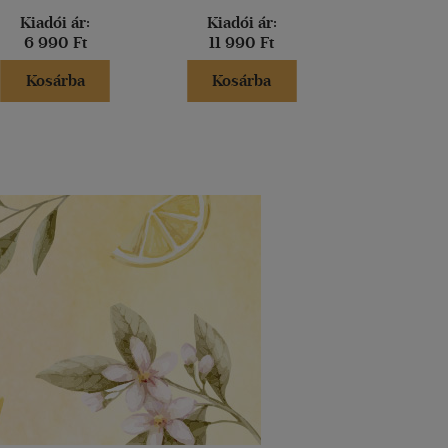
Kiadói ár:
Kiadói ár:
Borító 
6 990 Ft
11 990 Ft
11 990 
Kosárba
Kosárba
Kosár