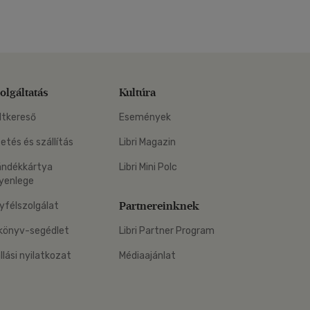
olgáltatás
Kultúra
ltkereső
Események
zetés és szállítás
Libri Magazin
ándékkártya
Libri Mini Polc
yenlege
Partnereinknek
yfélszolgálat
könyv-segédlet
Libri Partner Program
állási nyilatkozat
Médiaajánlat