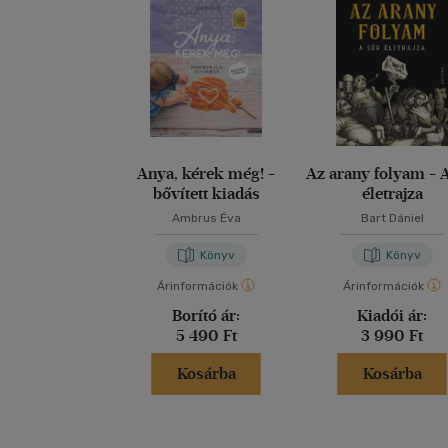
Anya, kérek még! -
Az arany folyam - 
bővített kiadás
életrajza
Ambrus Éva
Bart Dániel
Könyv
Könyv
Árinformációk
Árinformációk
Borító ár:
Kiadói ár:
5 490 Ft
3 990 Ft
Kosárba
Kosárba