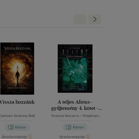
Hátra
Előre
Vissza hozzánk
A teljes Aliens-
A teljes A
gyűjtemény 4. kötet -
gyűjtemény 3.
Díszkiadás
Díszkia
Damien Andrew Bell
Yvonne Navarro
-
Stephani
Stephani Danell
Danelle Perry
Sandy Scho
Könyv
Könyv
Kön
Árinformációk
Árinformációk
Árinformáci