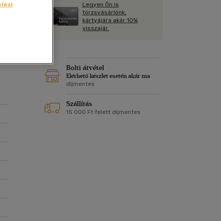
Kártya
Legyen Ön is
lési
Vallás, mitológia
m
törzsvásárlónk,
Képeslap
kártyájára akár 10%
y a
és Természet
visszajár.
yv
Naptár
-
k
Papír, írószer
ok
Bolti átvétel
Elérhető készlet esetén akár ma
díjmentes
Szállítás
15 000 Ft felett díjmentes