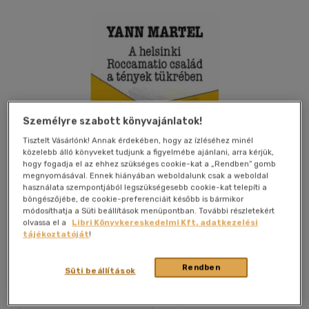
Személyre szabott könyvajánlatok!
Tisztelt Vásárlónk! Annak érdekében, hogy az ízléséhez minél
közelebb álló könyveket tudjunk a figyelmébe ajánlani, arra kérjük,
hogy fogadja el az ehhez szükséges cookie-kat a „Rendben” gomb
megnyomásával. Ennek hiányában weboldalunk csak a weboldal
használata szempontjából legszükségesebb cookie-kat telepíti a
böngészőjébe, de cookie-preferenciáit később is bármikor
módosíthatja a Süti beállítások menüpontban. További részletekért
olvassa el a
Libri Könyvkereskedelmi Kft. adatkezelési
tájékoztatóját
!
Kívánságlistához adom
Megosztom
Rendben
Süti beállítások
Európa Könyvkiadó Kft.
|
2007
|
magyar nyelvű