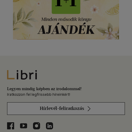
Libri
Legyen mindig képben az irodalommal!
Iratkozzon fel legfrissebb híreinkért!
Hírlevél-feliratkozás
Libri a Facebookon
Libri a Youtube-on
Libri az Instagramon
Libri a LinkedInen