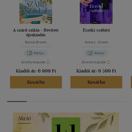
A szárd szikla - Bővített
Érzéki csábító
újrakiadás
Borsa Brown
Anne L. Green
Könyv
Könyv
Árinformációk
Árinformációk
Kiadói ár:
6 999 Ft
Kiadói ár:
6 599 Ft
Kosárba
Kosárba