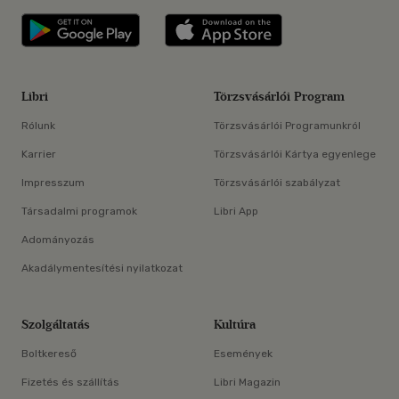
Libri applikáció Szerezd meg: Google P
Libri applikáció 
Libri
Törzsvásárlói Program
Rólunk
Törzsvásárlói Programunkról
Karrier
Törzsvásárlói Kártya egyenlege
Impresszum
Törzsvásárlói szabályzat
Társadalmi programok
Libri App
Adományozás
Akadálymentesítési nyilatkozat
Szolgáltatás
Kultúra
Boltkereső
Események
Fizetés és szállítás
Libri Magazin