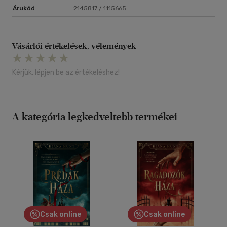
Árukód
2145817 / 1115665
Vásárlói értékelések, vélemények
Kérjük, lépjen be az értékeléshez!
A kategória legkedveltebb termékei
Csak online
Csak online