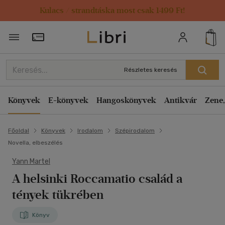
Kulacs / strandtáska most csak 1499 Ft!
Törzsvásárlói Kártya adatai
Részletes keresés
Könyvek
E-könyvek
Hangoskönyvek
Antikvár
Zene,
Főoldal
Könyvek
Irodalom
Szépirodalom
Novella, elbeszélés
Yann Martel
A helsinki Roccamatio család a
tények tükrében
Könyv