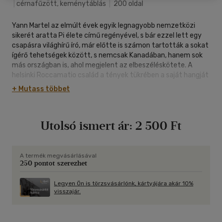
|
cérnafűzött, keménytáblás
|
200 oldal
Yann Martel az elmúlt évek egyik legnagyobb nemzetközi
sikerét aratta Pi élete című regényével, s bár ezzel lett egy
csapásra világhírű író, már előtte is számon tartották a sokat
ígérő tehetségek között, s nemcsak Kanadában, hanem sok
más országban is, ahol megjelent az elbeszéléskötete. A
helsinki Roccamatio család a tények tükrében a saját hangját
nyughatatlanul kereső, a hagyományos elbeszélésmód és az
+ Mutass többet
újító szenvedély közti ideális arányt próbálgató fiatal szerző
műve - a kötet négy elbeszélése így mind újabb oldalát
villantja fel tehetségének és írói személyiségének. A címadó
Utolsó ismert ár:
2 500 Ft
mű egy AIDS-ben haldokló fiatalember és barátja történetét
meséli el: hogy elüssék a halál közeledtével látszólag
értelmetlenül múló időt, kitalálják a helsinki Roccamatio
család életének fordulatait, éspedig úgy, hogy azok alapjául a
A termék megvásárlásával
250 pontot szerezhet
huszadik század egy-egy esztendejének eseményei
szolgálnak. Az Amikor először hallottam John Morton amerikai
zeneszerző "Donald J. Rankin közlegény concerto hamis
Legyen Ön is törzsvásárlónk, kártyájára akár 10%
visszajár.
hegedűre" című művét varázslatos elbeszélés a zene különös
lelki hatásáról: a kanadai egyetemista egy ismeretlen
zeneszerző sok-sok hibával előadott, de épp a tökéletlensége