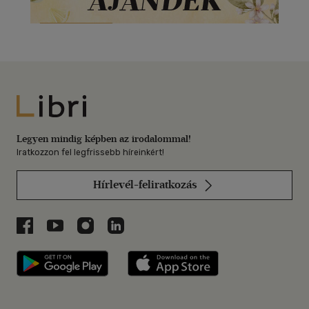
Libri
Legyen mindig képben az irodalommal!
Iratkozzon fel legfrissebb híreinkért!
Hírlevél-feliratkozás
Libri a Facebookon
Libri a Youtube-on
Libri az Instagramon
Libri a LinkedInen
Libri applikáció Szerezd meg: Google P
Libri applikáció 