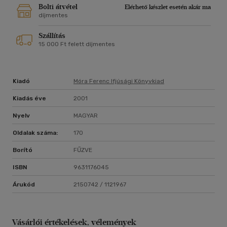
Bolti átvétel
Elérhető készlet esetén akár ma
díjmentes
Szállítás
15 000 Ft felett díjmentes
Kiadó
Móra Ferenc Ifjúsági Könyvkiad
Kiadás éve
2001
Nyelv
MAGYAR
Oldalak száma:
170
Borító
FŰZVE
ISBN
9631176045
Árukód
2150742 / 1121967
Vásárlói értékelések, vélemények