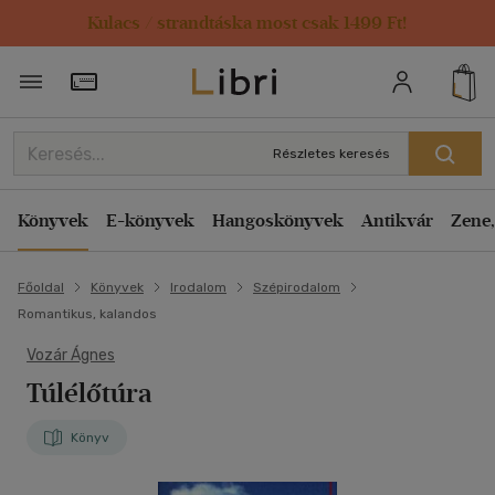
Kulacs / strandtáska most csak 1499 Ft!
Törzsvásárlói Kártya adatai
Részletes keresés
Könyvek
E-könyvek
Hangoskönyvek
Antikvár
Zene,
Főoldal
Könyvek
Irodalom
Szépirodalom
Romantikus, kalandos
Vozár Ágnes
Túlélőtúra
Könyv