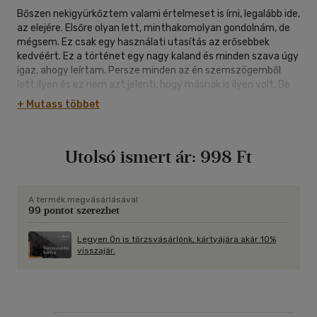
Bőszen nekigyürkőztem valami értelmeset is írni, legalább ide,
az elejére. Elsőre olyan lett, minthakomolyan gondolnám, de
mégsem. Ez csak egy használati utasítás az erősebbek
kedvéért. Ez a történet egy nagy kaland és minden szava úgy
igaz, ahogy leírtam. Persze minden az én szemszögemből
lett ilyen és ez nem azt jelenti, hogy másnak is ilyen volt. De
semmihez nem teszek hozzá, és nem veszek el, csak épp
+ Mutass többet
néha elhallgatok, esetleg elfeledkezem valamiről. Többnyire a
saját lelkierőm szabja meg, hogy mennyít írok vagy hogyan,
de szeretném, ha ez lenne a leghűbb változat. A csapat többi
Utolsó ismert ár:
998 Ft
tagja elolvasta, és ahol valami kimaradt vagy nem jól írtam,
azt kijavította, kiegészítette.
A termék megvásárlásával
99 pontot szerezhet
Legyen Ön is törzsvásárlónk, kártyájára akár 10%
visszajár.