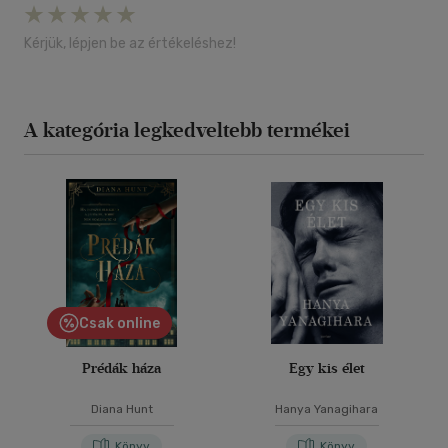
Kérjük, lépjen be az értékeléshez!
A kategória legkedveltebb termékei
Csak online
Prédák háza
Egy kis élet
Diana Hunt
Hanya Yanagihara
Könyv
Könyv