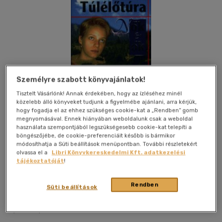
Személyre szabott könyvajánlatok!
Tisztelt Vásárlónk! Annak érdekében, hogy az ízléséhez minél
közelebb álló könyveket tudjunk a figyelmébe ajánlani, arra kérjük,
hogy fogadja el az ehhez szükséges cookie-kat a „Rendben” gomb
megnyomásával. Ennek hiányában weboldalunk csak a weboldal
használata szempontjából legszükségesebb cookie-kat telepíti a
böngészőjébe, de cookie-preferenciáit később is bármikor
módosíthatja a Süti beállítások menüpontban. További részletekért
olvassa el a
Libri Könyvkereskedelmi Kft. adatkezelési
tájékoztatóját
!
Kívánságlistához adom
Megosztom
Rendben
Süti beállítások
Móra Ferenc Ifjúsági Könyvkiad
|
2001
|
magyar nyelvű
|
fűzve
|
170 oldal