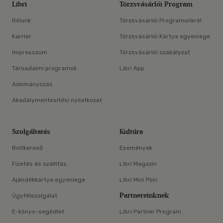
Libri
Törzsvásárlói Program
Rólunk
Törzsvásárlói Programunkról
Karrier
Törzsvásárlói Kártya egyenlege
Impresszum
Törzsvásárlói szabályzat
Társadalmi programok
Libri App
Adományozás
Akadálymentesítési nyilatkozat
Szolgáltatás
Kultúra
Boltkereső
Események
Fizetés és szállítás
Libri Magazin
Ajándékkártya egyenlege
Libri Mini Polc
Partnereinknek
Ügyfélszolgálat
E-könyv-segédlet
Libri Partner Program