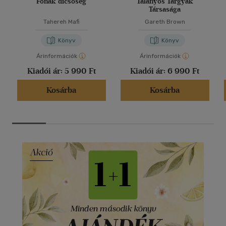
Fonák dicsőség
Talányos Tárgyak
Társasága
Tahereh Mafi
Gareth Brown
Könyv
Könyv
Árinformációk
Árinformációk
Kiadói ár:
5 990 Ft
Kiadói ár:
6 990 Ft
Kosárba
Kosárba