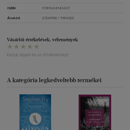
ISBN
9789634143437
Árukód
2726988 / 1184622
Vásárlói értékelések, vélemények
Kérjük, lépjen be az értékeléshez!
A kategória legkedveltebb termékei