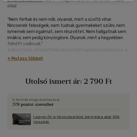
oldal
"Nem férfiak és nem nők, olyanok, mint a süvítő vihar.
Nincsenek feleségeik, nem tudnak gyermekeket szülni, nem
ismernek sem irgalmat, sem részvétet. Nem hallgatnak sem
imákra, sem pedig könyörgésre. Olyanok, mint a hegyekben
felnőtt vadlovak."
Volkert Haas, a berlini Freie Universität egykori professzora, a
mezopotámiai és a hettita vallástörténet világszerte
+ Mutass többet
elismert szakértője, ebben a kötetben a szélesebb közönség
számára, olvasmányos módon foglalta össze a Folyóköz
hitvilágának egyik legfontosabb vonását, a démonhitet, és az
Utolsó ismert ár:
2 790 Ft
ártó szellemek ellen való védekezés különböző módozatait.
Babilóniában és Asszíriában a balsorsot, a természeti
csapásokat és a betegségeket olyan gonosz démonokkal
kötötték össze, akik az emberi világot körülvevő elhagyott
A termék megvásárlásával
279 pontot szerezhet
területekről, távoli hegyekből, járhatatlan mocsarakból és a
kietlen pusztaságból támadnak. Távoltartásuk, elhárításuk
nagy tekintélyű szakemberek, a ráolvasópapok legfontosabb
Legyen Ön is törzsvásárlónk, kártyájára akár 10%
visszajár.
feladata volt. Ebben istenek és azok a védő démonok
segítettek, akiket az istenek legyőztek és saját maguk mellé
állítottak. E harcok történetét mítoszok sora örökítette meg.