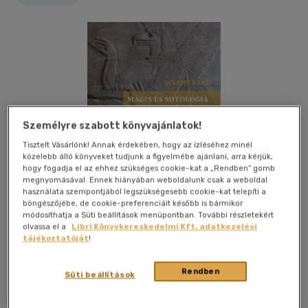
Személyre szabott könyvajánlatok!
Tisztelt Vásárlónk! Annak érdekében, hogy az ízléséhez minél
közelebb álló könyveket tudjunk a figyelmébe ajánlani, arra kérjük,
hogy fogadja el az ehhez szükséges cookie-kat a „Rendben” gomb
megnyomásával. Ennek hiányában weboldalunk csak a weboldal
használata szempontjából legszükségesebb cookie-kat telepíti a
böngészőjébe, de cookie-preferenciáit később is bármikor
módosíthatja a Süti beállítások menüpontban. További részletekért
olvassa el a
Libri Könyvkereskedelmi Kft. adatkezelési
tájékoztatóját
!
Kívánságlistához adom
Megosztom
Rendben
Süti beállítások
L' Harmattan Kft.
|
2019
|
magyar nyelvű
|
kartonált
|
222