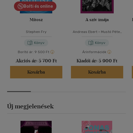
Bolti és online
Mítosz
A szív imája
Stephen Fry
Andreas Ebert
-
Mustó Péter
SJ
Könyv
Könyv
Borító ár:
9 500 Ft
Árinformációk
Akciós ár:
5 700 Ft
Kiadói ár:
5 900 Ft
Kosárba
Kosárba
Új megjelenések