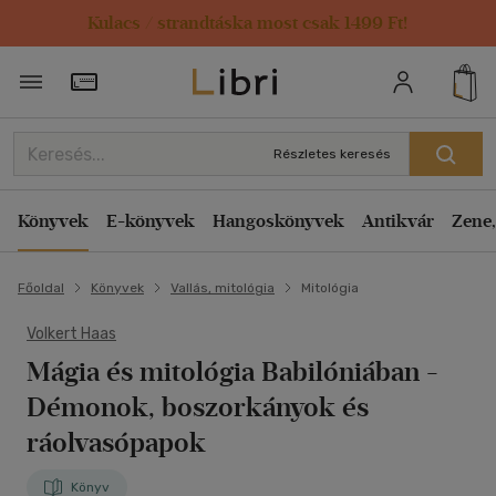
Kulacs / strandtáska most csak 1499 Ft!
Törzsvásárlói Kártya adatai
Részletes keresés
Könyvek
E-könyvek
Hangoskönyvek
Antikvár
Zene,
Főoldal
Könyvek
Vallás, mitológia
Mitológia
Volkert Haas
Mágia és mitológia Babilóniában
-
Démonok, boszorkányok és
ráolvasópapok
Könyv