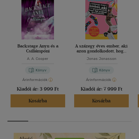
Backstage Anyu és a
A százegy éves ember, aki
Csillámpóni
azon gondolkodott, hogy
túl sokat gondolkodik
A. A. Cooper
Jonas Jonasson
Könyv
Könyv
Árinformációk
Árinformációk
Kiadói ár:
3 999 Ft
Kiadói ár:
7 999 Ft
Kosárba
Kosárba