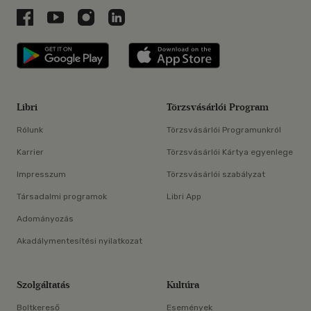
Libri a Facebookon
Libri a Youtube-on
Libri az Instagramon
Libri a LinkedInen
Libri applikáció Szerezd meg: Google P
Libri applikáció 
Libri
Törzsvásárlói Program
Rólunk
Törzsvásárlói Programunkról
Karrier
Törzsvásárlói Kártya egyenlege
Impresszum
Törzsvásárlói szabályzat
Társadalmi programok
Libri App
Adományozás
Akadálymentesítési nyilatkozat
Szolgáltatás
Kultúra
Boltkereső
Események