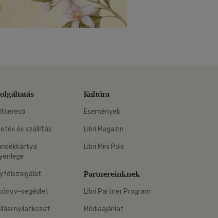
olgáltatás
Kultúra
ltkereső
Események
zetés és szállítás
Libri Magazin
ándékkártya
Libri Mini Polc
yenlege
Partnereinknek
yfélszolgálat
könyv-segédlet
Libri Partner Program
állási nyilatkozat
Médiaajánlat