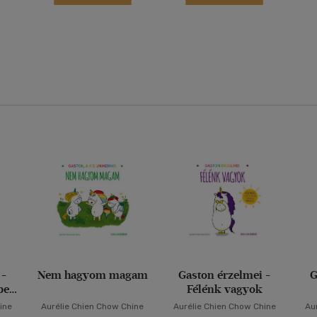
 -
Nem hagyom magam
Gaston érzelmei -
G
ben
Félénk vagyok
ine
Aurélie Chien Chow Chine
Aurélie Chien Chow Chine
Au