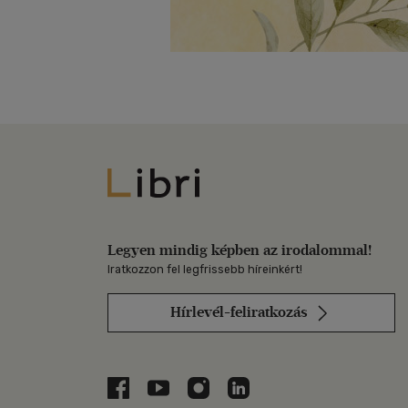
Libri
Legyen mindig képben az irodalommal!
Iratkozzon fel legfrissebb híreinkért!
Hírlevél-feliratkozás
Libri a Facebookon
Libri a Youtube-on
Libri az Instagramon
Libri a LinkedInen