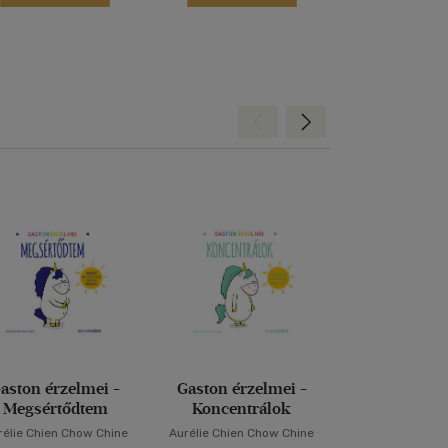
Hátra
Előre
aston érzelmei -
Gaston érzelmei -
Réponds corr
Megsértődtem
Koncentrálok
rélie Chien Chow Chine
Aurélie Chien Chow Chine
Janikovszk