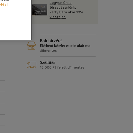
Kártya
Legyen Ön is
Vallás, mitológia
lési
m
törzsvásárlónk,
Képeslap
kártyájára akár 10%
és Természet
visszajár.
yv
n,
Naptár
k
Papír, írószer
ok
Bolti átvétel
Elérhető készlet esetén akár ma
díjmentes
Szállítás
15 000 Ft felett díjmentes
ek,
e.