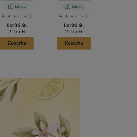
Könyv
Könyv
Kön
Árinformációk
Árinformációk
Árinformáci
Borító ár:
Borító ár:
Borító 
2 475 Ft
2 475 Ft
4 499 
Kosárba
Kosárba
Kosár