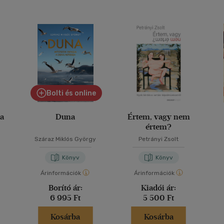
Bolti és online
ra
Duna
Értem, vagy nem
értem?
Száraz Miklós György
Petrányi Zsolt
Könyv
Könyv
Árinformációk
Árinformációk
Borító ár:
Kiadói ár:
6 995 Ft
5 500 Ft
Kosárba
Kosárba