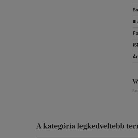
So
Il
F
IS
Á
V
Ké
A kategória legkedveltebb te