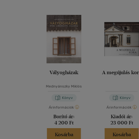
Vályogházak
A megújulás ko
Mednyánszky Miklós
Könyv
Könyv
Árinformációk
Árinformációk
Borító ár:
Kiadói ár:
4 200 Ft
23 000 Ft
Kosárba
Kosárba