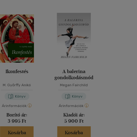
Ikonfestés
A balerina
Ezt a könyv
gondolkodásmód
elolvasnod,
fotókat akarsz
M. Győrffy Anikó
Megan Fairchild
Henry Car
Könyv
Könyv
Kön
Árinformációk
Árinformációk
Árinformáci
Borító ár:
Kiadói ár:
Borító 
3 995 Ft
5 900 Ft
6 995 
Kosárba
Kosárba
Kosár