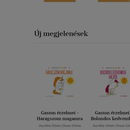
Új megjelenések
Gaston érzelmei -
Gaston érzelmei
Haragszom magamra
Bolondos kedvem
vagyok
Aurélie Chien Chow Chine
Aurélie Chien Chow Ch