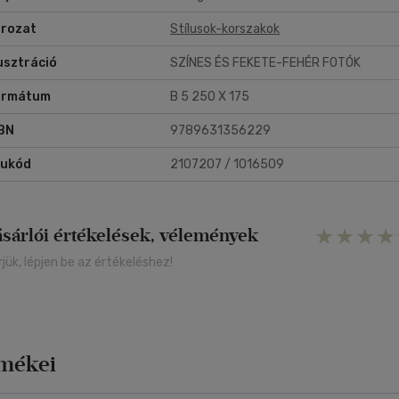
rozat
Stílusok-korszakok
lusztráció
SZÍNES ÉS FEKETE-FEHÉR FOTÓK
ormátum
B 5 250 X 175
BN
9789631356229
rukód
2107207 / 1016509
ásárlói értékelések, vélemények
rjük, lépjen be az értékeléshez!
rmékei