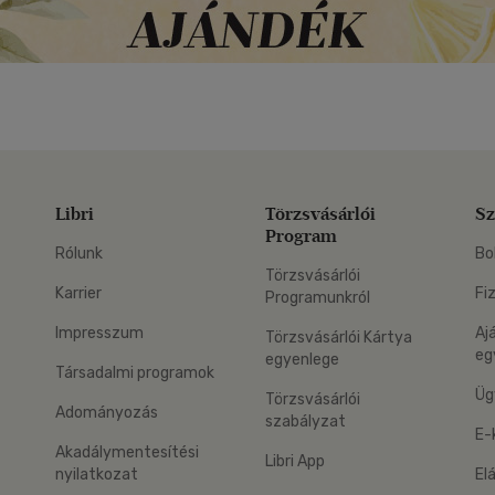
Libri
Törzsvásárlói
Sz
Program
Rólunk
Bo
Törzsvásárlói
Karrier
Fi
Programunkról
Impresszum
Aj
Törzsvásárlói Kártya
eg
egyenlege
Társadalmi programok
Üg
Törzsvásárlói
Adományozás
szabályzat
E-
Akadálymentesítési
Libri App
nyilatkozat
El