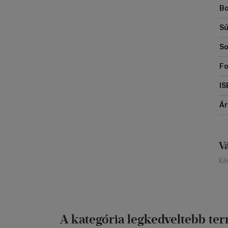
Bo
Sú
So
Fo
IS
Á
V
Ké
A kategória legkedveltebb te