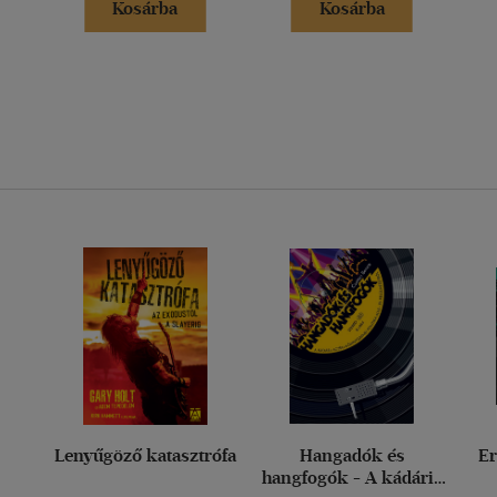
Kosárba
Kosárba
Lenyűgöző katasztrófa
Hangadók és
E
hangfogók - A kádári-