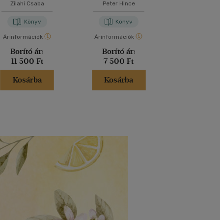
Zilahi Csaba
Peter Hince
Zilahi Cs
Könyv
Könyv
Kön
Árinformációk
Árinformációk
Árinformáci
Borító ár:
Borító ár:
Borító 
11 500 Ft
7 500 Ft
8 500 
Kosárba
Kosárba
Kosár