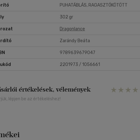
rító
PUHATÁBLÁS, RAGASZTÓKÖTÖTT
ly
302 gr
rozat
Dragonlance
rdító
Zarándy Beáta
BN
9789639679047
rukód
2201973 / 1056661
ásárlói értékelések, vélemények
rjük, lépjen be az értékeléshez!
rmékei