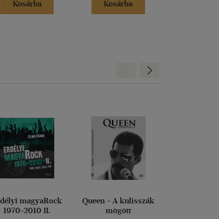
Kosárba
Kosárba
Kosár
Hátra
Előre
rdélyi magyaRock
Queen - A kulisszák
Erdélyi ma
1970-2010 II.
mögött
1970-2