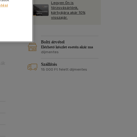
ítások
Kártya
Legyen Ön is
Vallás, mitológia
lési
m
törzsvásárlónk,
Képeslap
kártyájára akár 10%
és Természet
visszajár.
yv
Naptár
k
Papír, írószer
ok
Bolti átvétel
Elérhető készlet esetén akár ma
díjmentes
sák
Szállítás
15 000 Ft felett díjmentes
 új
k a