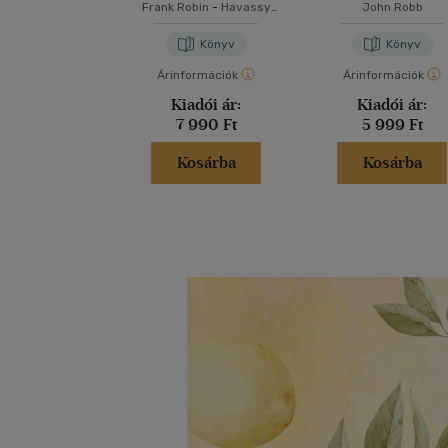
Frank Robin
-
Havassy
John Robb
Gergely
-
Welczenbach Balázs
Könyv
Könyv
Árinformációk
Árinformációk
Kiadói ár:
Kiadói ár:
7 990 Ft
5 999 Ft
Kosárba
Kosárba