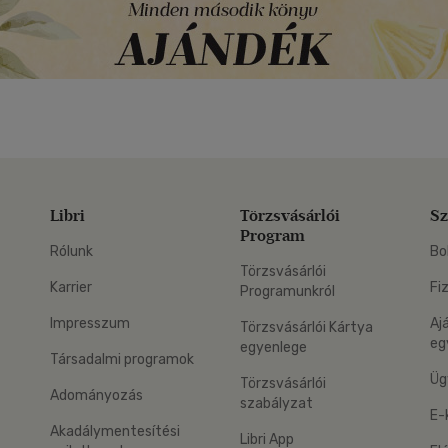
Libri
Törzsvásárlói
Sz
Program
Rólunk
Bo
Törzsvásárlói
Karrier
Fi
Programunkról
Impresszum
Aj
Törzsvásárlói Kártya
eg
egyenlege
Társadalmi programok
Üg
Törzsvásárlói
Adományozás
szabályzat
E-
Akadálymentesítési
Libri App