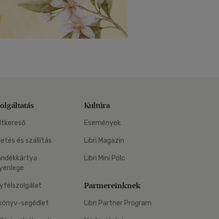
olgáltatás
Kultúra
ltkereső
Események
zetés és szállítás
Libri Magazin
ándékkártya
Libri Mini Polc
yenlege
Partnereinknek
yfélszolgálat
könyv-segédlet
Libri Partner Program