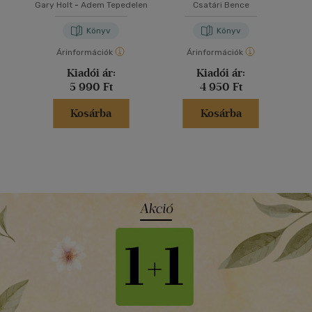
aczéli könnyűzenei
Gary Holt
-
Adem Tepedelen
Csatári Bence
politika alul- és
felülnézetből
Könyv
Könyv
Árinformációk
Árinformációk
Kiadói ár:
Kiadói ár:
5 990 Ft
4 950 Ft
Kosárba
Kosárba