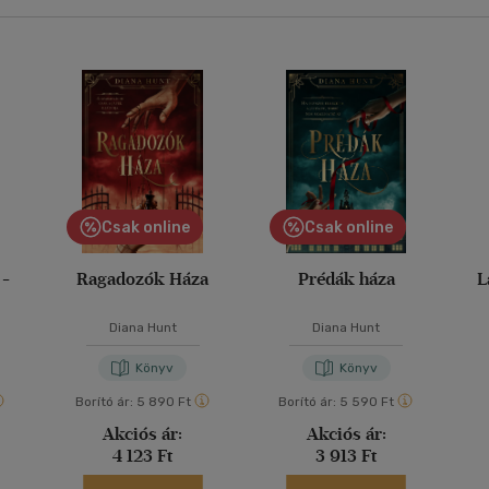
Csak online
Csak online
 -
Ragadozók Háza
Prédák háza
L
Diana Hunt
Diana Hunt
Könyv
Könyv
Borító ár:
5 890 Ft
Borító ár:
5 590 Ft
Akciós ár:
Akciós ár:
4 123 Ft
3 913 Ft