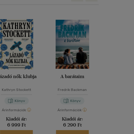
ázadó nők klubja
A barátaim
A tökélete
Kathryn Stockett
Fredrik Backman
Freida McF
Könyv
Könyv
Kön
Árinformációk
Árinformációk
Árinformáci
Kiadói ár:
Kiadói ár:
Kiadói 
6 999 Ft
6 290 Ft
6 599 