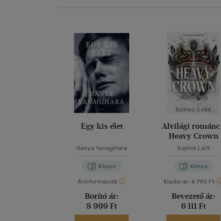
Egy kis élet
Alvilági románc
Heavy Crown
Hanya Yanagihara
Sophie Lark
Könyv
Könyv
Árinformációk
Kiadói ár:
6 790 Ft
Borító ár:
Bevezető ár:
8 999 Ft
6 111 Ft