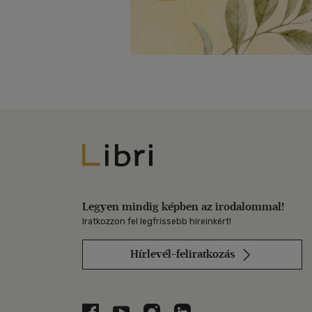
Libri
Legyen mindig képben az irodalommal!
Iratkozzon fel legfrissebb híreinkért!
Hírlevél-feliratkozás
Libri a Facebookon
Libri a Youtube-on
Libri az Instagramon
Libri a LinkedInen