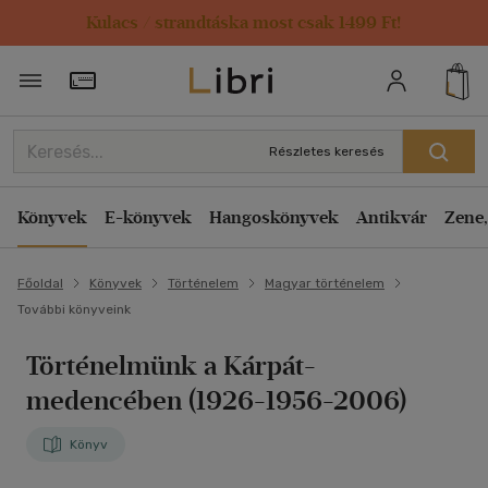
Kulacs / strandtáska most csak 1499 Ft!
Törzsvásárlói Kártya adatai
Részletes keresés
Könyvek
E-könyvek
Hangoskönyvek
Antikvár
Zene,
Főoldal
Könyvek
Történelem
Magyar történelem
További könyveink
Történelmünk a Kárpát-
medencében (1926-1956-2006)
Könyv