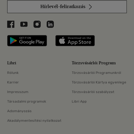
Hírlevél-feliratkozás
Libri a Facebookon
Libri a Youtube-on
Libri az Instagramon
Libri a LinkedInen
Libri applikáció Szerezd meg: Google P
Libri applikáció 
Libri
Törzsvásárlói Program
Rólunk
Törzsvásárlói Programunkról
Karrier
Törzsvásárlói Kártya egyenlege
Impresszum
Törzsvásárlói szabályzat
Társadalmi programok
Libri App
Adományozás
Akadálymentesítési nyilatkozat