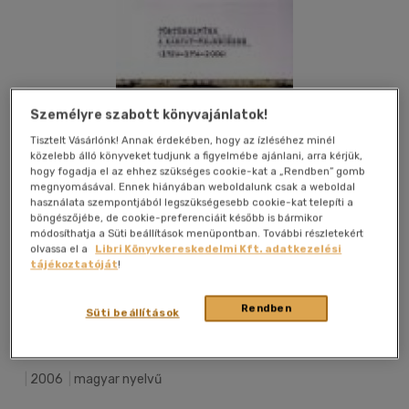
Személyre szabott könyvajánlatok!
Tisztelt Vásárlónk! Annak érdekében, hogy az ízléséhez minél
közelebb álló könyveket tudjunk a figyelmébe ajánlani, arra kérjük,
hogy fogadja el az ehhez szükséges cookie-kat a „Rendben” gomb
megnyomásával. Ennek hiányában weboldalunk csak a weboldal
használata szempontjából legszükségesebb cookie-kat telepíti a
böngészőjébe, de cookie-preferenciáit később is bármikor
módosíthatja a Süti beállítások menüpontban. További részletekért
olvassa el a
Libri Könyvkereskedelmi Kft. adatkezelési
tájékoztatóját
!
Rendben
Kívánságlistához adom
Megosztom
Süti beállítások
|
2006
|
magyar nyelvű