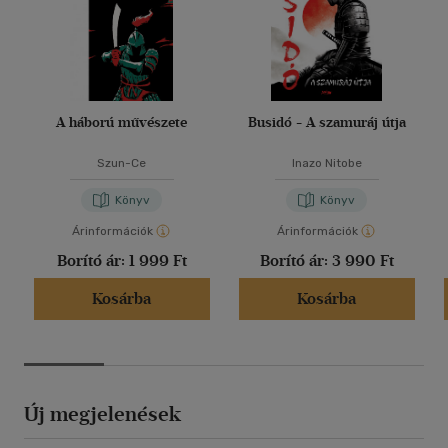
A háború művészete
Busidó - A szamuráj útja
Szun-Ce
Inazo Nitobe
Könyv
Könyv
Árinformációk
Árinformációk
Borító ár:
1 999 Ft
Borító ár:
3 990 Ft
Kosárba
Kosárba
Új megjelenések