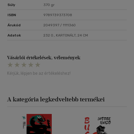
Súly
370 gr
ISBN
9789739373708
Árukód
2049397 / 1111360
Adatok
232 O., KARTONÁLT, 24 CM
Vásárlói értékelések, vélemények
Kérjük, lépjen be az értékeléshez!
A kategória legkedveltebb termékei