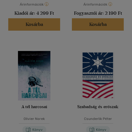
Árinformációk
Árinformációk
Kiadói ár:
4 299 Ft
Fogyasztói ár:
2 190 Ft
Kosárba
Kosárba
A tél harcosai
Szabadság és erőszak
Olivier Norek
Csunderlik Péter
Könyv
Könyv