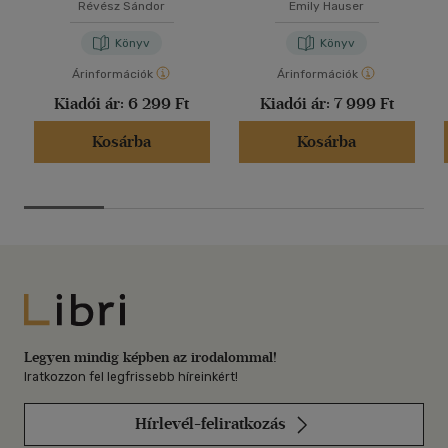
Révész Sándor
Emily Hauser
Könyv
Könyv
Árinformációk
Árinformációk
Kiadói ár:
6 299 Ft
Kiadói ár:
7 999 Ft
Kosárba
Kosárba
Libri
Legyen mindig képben az irodalommal!
Iratkozzon fel legfrissebb híreinkért!
Hírlevél-feliratkozás