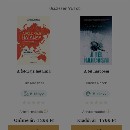
Összesen
961
db
40 db / oldal
Ár szerint
500 Ft alatt
(7)
500 Ft - 2500 Ft
(346)
Alkalmaz
2500 Ft - 4500 Ft
(363)
4500 Ft felett
(275)
Korosztály szerint
A földrajz hatalma
A tél harcosai
Gyermek
(2)
mind
(1)
Tim Marshall
Olivier Norek
Ifjúsági
(11)
E-könyv
E-könyv
14 - 18 év
(2)
mind
(8)
Árinformációk
Árinformációk
Felnőtt
(894)
Online ár:
4 299 Ft
Kiadói ár:
4 799 Ft