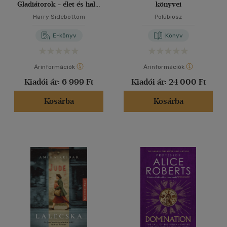
Gladiátorok - élet és halál
könyvei
az ókori Rómában
Harry Sidebottom
Polübiosz
E-könyv
Könyv
Árinformációk
Árinformációk
Kiadói ár:
6 999 Ft
Kiadói ár:
24 000 Ft
Kosárba
Kosárba