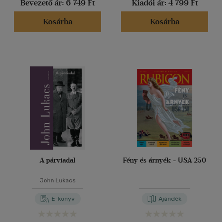
(18)
Bevezető ár:
6 749 Ft
Kiadói ár:
4 799 Ft
(3)
Kosárba
Kosárba
(7)
(834)
Alkalmaz
A párviadal
Fény és árnyék - USA 250
John Lukacs
E-könyv
Ajándék