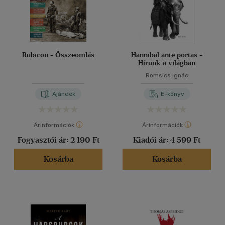
Rubicon - Összeomlás
Hannibal ante portas -
Hírünk a világban
Romsics Ignác
Ajándék
E-könyv
Árinformációk
Árinformációk
Fogyasztói ár:
2 190 Ft
Kiadói ár:
4 599 Ft
Kosárba
Kosárba