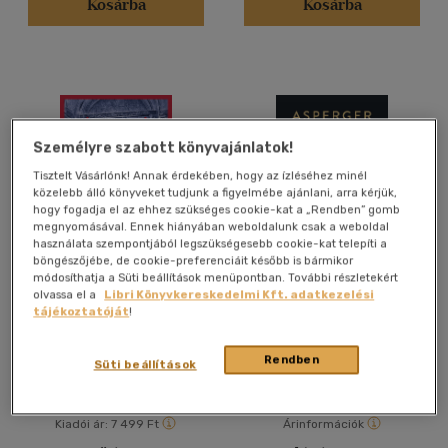
Kosárba
Kosárba
Nyelv szerint
Magyar
(869)
Angol
(51)
Arab
(1)
Személyre szabott könyvajánlatok!
Bolgár
(2)
Tisztelt Vásárlónk! Annak érdekében, hogy az ízléséhez minél
Cseh
(1)
közelebb álló könyveket tudjunk a figyelmébe ajánlani, arra kérjük,
Francia
(5)
hogy fogadja el az ehhez szükséges cookie-kat a „Rendben” gomb
megnyomásával. Ennek hiányában weboldalunk csak a weboldal
Lengyel
(1)
használata szempontjából legszükségesebb cookie-kat telepíti a
böngészőjébe, de cookie-preferenciáit később is bármikor
Magyar - latin
(1)
módosíthatja a Süti beállítások menüpontban. További részletekért
Nagy diplomaták
Asperger gyermekei
több nyelv megjelenítése
olvassa el a
Libri Könyvkereskedelmi Kft. adatkezelési
tájékoztatóját
!
Edith Sheffer
Vélemény szerint
Rendben
Könyv
E-könyv
Süti beállítások
(78)
(21)
Kiadói ár:
7 499 Ft
Árinformációk