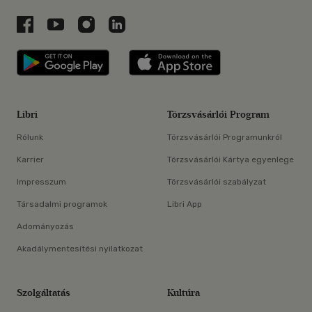
Libri a Facebookon
Libri a Youtube-on
Libri az Instagramon
Libri a LinkedInen
Libri applikáció Szerezd meg: Google P
Libri applikáció 
Libri
Törzsvásárlói Program
Rólunk
Törzsvásárlói Programunkról
Karrier
Törzsvásárlói Kártya egyenlege
Impresszum
Törzsvásárlói szabályzat
Társadalmi programok
Libri App
Adományozás
Akadálymentesítési nyilatkozat
Szolgáltatás
Kultúra