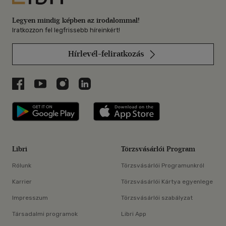
Legyen mindig képben az irodalommal!
Iratkozzon fel legfrissebb híreinkért!
Hírlevél-feliratkozás
Libri a Facebookon
Libri a Youtube-on
Libri az Instagramon
Libri a LinkedInen
Libri applikáció Szerezd meg: Google P
Libri applikáció 
Libri
Törzsvásárlói Program
Rólunk
Törzsvásárlói Programunkról
Karrier
Törzsvásárlói Kártya egyenlege
Impresszum
Törzsvásárlói szabályzat
Társadalmi programok
Libri App