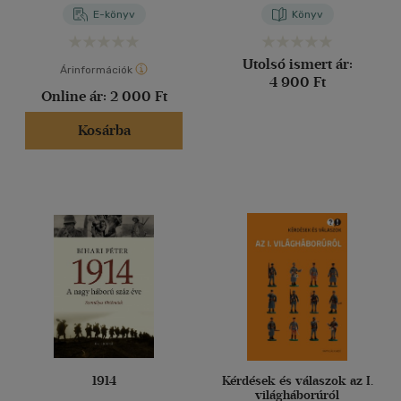
világháború
E-könyv
Könyv
Magyarországán
Utolsó ismert ár:
Árinformációk
4 900 Ft
Online ár:
2 000 Ft
Kosárba
1914
Kérdések és válaszok az I.
világháborúról