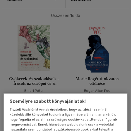
40 db / oldal
Összesen
16
db
Alkalmaz
Gyökerek és szakadások -
Marie Rogét titokzatos
Írások az európai és a
eltűnése
magyar történelemről
Bihari Péter
Edgar Allan Poe
Személyre szabott könyvajánlatok!
E-könyv
Könyv
Tisztelt Vásárlónk! Annak érdekében, hogy az ízléséhez minél
közelebb álló könyveket tudjunk a figyelmébe ajánlani, arra kérjük,
hogy fogadja el az ehhez szükséges cookie-kat a „Rendben” gomb
Árinformációk
Árinformációk
megnyomásával. Ennek hiányában weboldalunk csak a weboldal
Kiadói ár:
3 500 Ft
Borító ár:
3 990 Ft
használata szempontjából legszükségesebb cookie-kat telepíti a