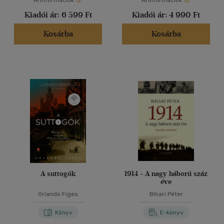
Árinformációk
Árinformációk
Kiadói ár:
6 599 Ft
Kiadói ár:
4 990 Ft
Kosárba
Kosárba
A suttogók
1914 - A nagy háború száz
éve
Orlando Figes
Bihari Péter
Könyv
E-könyv