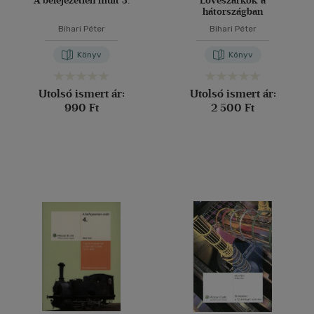
A befejezetlen múlt 3.
Lövészárkok a
hátországban
Bihari Péter
Bihari Péter
Könyv
Könyv
Utolsó ismert ár:
Utolsó ismert ár:
990 Ft
2 500 Ft