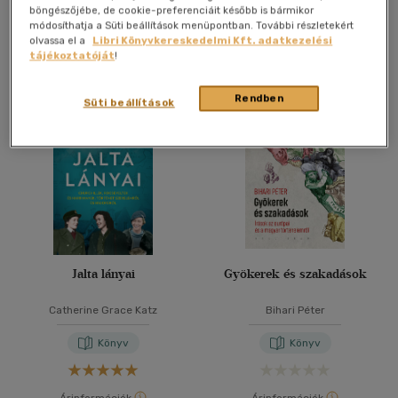
böngészőjébe, de cookie-preferenciáit később is bármikor
Kosárba
Kosárba
módosíthatja a Süti beállítások menüpontban. További részletekért
olvassa el a
Libri Könyvkereskedelmi Kft. adatkezelési
tájékoztatóját
!
Rendben
Süti beállítások
Jalta lányai
Gyökerek és szakadások
Catherine Grace Katz
Bihari Péter
Könyv
Könyv