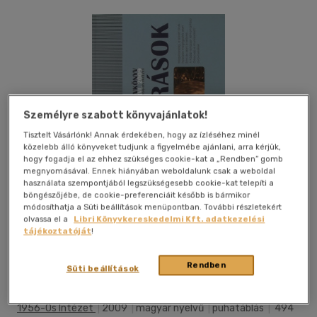
Személyre szabott könyvajánlatok!
Tisztelt Vásárlónk! Annak érdekében, hogy az ízléséhez minél
közelebb álló könyveket tudjunk a figyelmébe ajánlani, arra kérjük,
hogy fogadja el az ehhez szükséges cookie-kat a „Rendben” gomb
megnyomásával. Ennek hiányában weboldalunk csak a weboldal
használata szempontjából legszükségesebb cookie-kat telepíti a
böngészőjébe, de cookie-preferenciáit később is bármikor
módosíthatja a Süti beállítások menüpontban. További részletekért
olvassa el a
Libri Könyvkereskedelmi Kft. adatkezelési
tájékoztatóját
!
Kívánságlistához adom
Megosztom
Rendben
Süti beállítások
1956-Os Intézet
|
2009
|
magyar nyelvű
|
puhatáblás
|
494