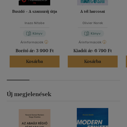
Busidó - A szamuráj útja
A tél harcosai
Inazo Nitobe
Olivier Norek
Könyv
Könyv
Árinformációk
Árinformációk
Borító ár:
3 990 Ft
Kiadói ár:
6 790 Ft
Kosárba
Kosárba
Új megjelenések