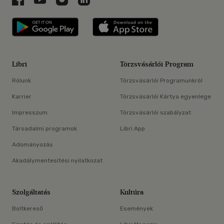
Libri applikáció Szerezd meg: Google P
Libri applikáció 
Libri
Törzsvásárlói Program
Rólunk
Törzsvásárlói Programunkról
Karrier
Törzsvásárlói Kártya egyenlege
Impresszum
Törzsvásárlói szabályzat
Társadalmi programok
Libri App
Adományozás
Akadálymentesítési nyilatkozat
Szolgáltatás
Kultúra
Boltkereső
Események