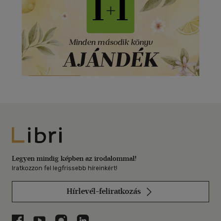
Libri
Legyen mindig képben az irodalommal!
Iratkozzon fel legfrissebb híreinkért!
Hírlevél-feliratkozás
Libri a Facebookon
Libri a Youtube-on
Libri az Instagramon
Libri a LinkedInen