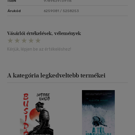
ISBN
9789639739116
Árukód
6259081 / 5258253
Vásárlói értékelések, vélemények
Kérjük, lépjen be az értékeléshez!
A kategória legkedveltebb termékei