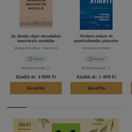
Az Abaúji régió társadalmi
Modern etikett és
innovációs modellje
interkulturális jómodor
Varga Krisztina
-
Veresné
Ocsenás Katalin
Somosi Mariann
Könyv
Könyv
Árinformációk
Árinformációk
Kiadói ár:
4 990 Ft
Kiadói ár:
5 499 Ft
Kosárba
Kosárba