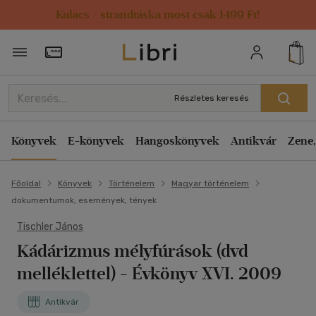
Kulacs / strandtáska most csak 1499 Ft!
Törzsvásárlói Kártya adatai
Részletes keresés
Könyvek
E-könyvek
Hangoskönyvek
Antikvár
Zene,
Főoldal
Könyvek
Történelem
Magyar történelem
dokumentumok, események, tények
Tischler János
Kádárizmus mélyfúrások (dvd
melléklettel)
- Évkönyv XVI. 2009
Antikvár