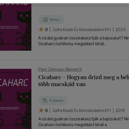
nyelvű
Egyéb áru,
jaink, bulvár, politika
jaink, bulvár, politika
jaink, bulvár, politika
Sport, természetjárás
Ismeretterjesztő
Hangzóanyag
Történelem
Szatíra
Tudomány és Természet
Térkép
Térkép
Történele
szolgáltatás
Pénz, gazdaság, üzleti élet
lvkönyv, szótár, idegen nyelvű
lvkönyv, szótár, idegen nyelvű
tár
Számítástechnika, internet
Játékfilm
Papír, írószer
Tudomány és Természet
Színház
Utazás
Történelem
Naptár
Tudomány 
E-hangoskön
Sport, természetjárás
Könyv
Kaland
Természetfilm
Kártya
Utazás
Társasjátéko
0
| Jaffa Kiadó És Kereskedelmi Kft | 2023
Kötelező
Thriller,Pszicho-
Kreatív játék
olvasmányok-
thriller
A cicáid gyakran összeakasztják a bajszukat? Nin
filmfeld.
Cicaharc hatékony megoldást kínál...
Történelmi
Krimi
Tv-sorozatok
Misztikus
Pam Johnson-Bennett
Cicaharc - Hogyan őrizd meg a bék
több macskád van
E-könyv
0
| Jaffa Kiadó És Kereskedelmi Kft | 2019
A cicáid gyakran összeakasztják a bajszukat? Nin
Cicaharc hatékony megoldást kínál a