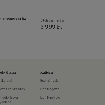
en megnevelni. Ez
Utolsó ismert ár:
3 999 Ft
olgáltatás
Kultúra
ltkereső
Események
zetés és szállítás
Libri Magazin
ándékkártya
Libri Mini Polc
yenlege