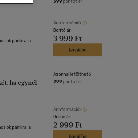
Kártya
399
pontot ér
m
Képeslap
és Természet
yv
Naptár
Árinformációk
k
Borító ár:
Papír, írószer
3 999 Ft
ok
cs ok pánikra, a
Kosárba
Azonnal letölthető
ét, ha egynél
299
pontot ér
Árinformációk
Online ár:
2 999 Ft
cs ok pánikra, a
Kosárba