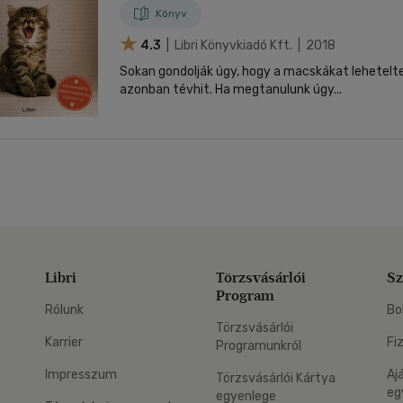
Könyv
4.3
| Libri Könyvkiadó Kft. | 2018
Sokan gondolják úgy, hogy a macskákat lehetelt
azonban tévhit. Ha megtanulunk úgy...
Libri
Törzsvásárlói
Sz
Program
Rólunk
Bo
Törzsvásárlói
Karrier
Fi
Programunkról
Impresszum
Aj
Törzsvásárlói Kártya
eg
egyenlege