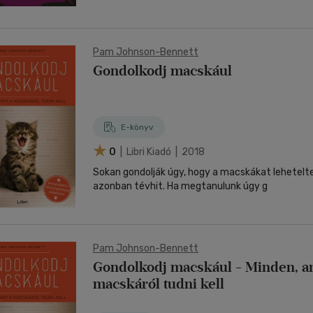
Pam Johnson-Bennett
Gondolkodj macskául
E-könyv
0
| Libri Kiadó | 2018
Sokan gondolják úgy, hogy a macskákat lehetelt
azonban tévhit. Ha megtanulunk úgy g
Pam Johnson-Bennett
Gondolkodj macskául - Minden, am
macskáról tudni kell