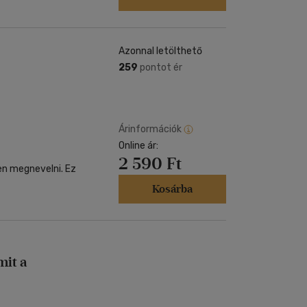
Azonnal letölthető
259
pontot ér
Árinformációk
Online ár:
2 590 Ft
en megnevelni. Ez
Kosárba
it a