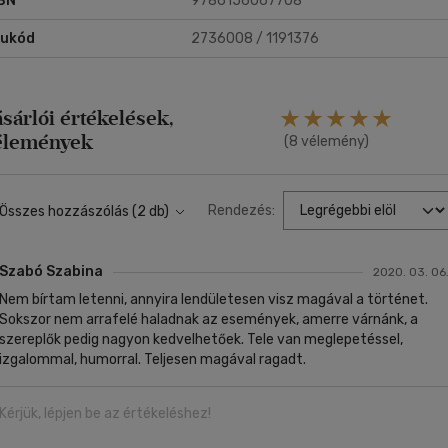
BN
9786156067708
rukód
2736008 / 1191376
ásárlói értékelések,
élemények
(8 vélemény)
Rendezés:
Összes hozzászólás (2 db)
Szabó Szabina
2020. 03. 06
Nem bírtam letenni, annyira lendületesen visz magával a történet.
Sokszor nem arrafelé haladnak az események, amerre várnánk, a
szereplők pedig nagyon kedvelhetőek. Tele van meglepetéssel,
izgalommal, humorral. Teljesen magával ragadt.
Kérjük, lépjen be az értékeléshez!