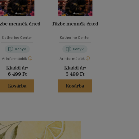
zbe mennék érted
Tűzbe mennék érted
Legvadabb á
szeretl
Katherine Center
Katherine Center
L. J. Sh
Könyv
Könyv
Kön
Árinformációk
Árinformációk
Árinformáci
Kiadói ár:
Kiadói ár:
Kiadói 
6 499 Ft
5 499 Ft
6 599 
Kosárba
Kosárba
Kosár