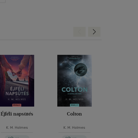
Hátra
Előre
Éjféli napsütés
Colton
Izlandi va
K. M. Holmes
K. M. Holmes
K. M. Hol