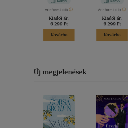
Könyv
Könyv
Árinformációk
Árinformációk
Kiadói ár:
Kiadói ár:
6 299 Ft
6 299 Ft
Kosárba
Kosárba
Új megjelenések