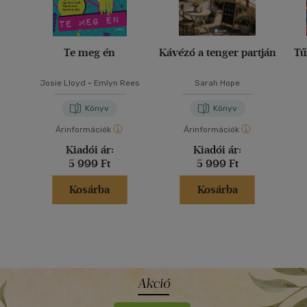
Te meg én
Kávézó a tenger partján
Tű
Josie Lloyd
-
Emlyn Rees
Sarah Hope
Könyv
Könyv
Árinformációk
Árinformációk
Kiadói ár:
Kiadói ár:
5 999 Ft
5 999 Ft
Kosárba
Kosárba