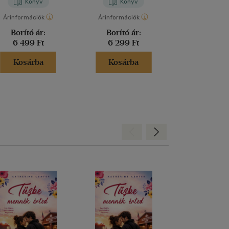
Könyv
Könyv
Kön
Árinformációk
Árinformációk
Árinformáci
Borító ár:
Borító ár:
Borító 
6 499 Ft
6 299 Ft
5 999 
Kosárba
Kosárba
Kosár
Hátra
Előre