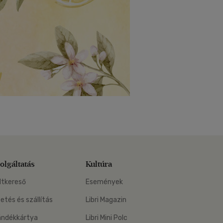
olgáltatás
Kultúra
ltkereső
Események
zetés és szállítás
Libri Magazin
ándékkártya
Libri Mini Polc