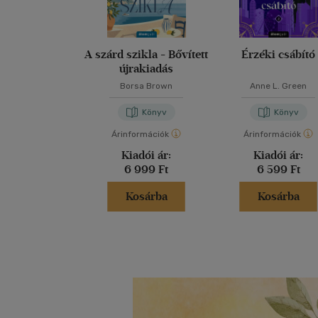
A szárd szikla - Bővített
Érzéki csábító
újrakiadás
Borsa Brown
Anne L. Green
Könyv
Könyv
Árinformációk
Árinformációk
Kiadói ár:
Kiadói ár:
6 999 Ft
6 599 Ft
Kosárba
Kosárba