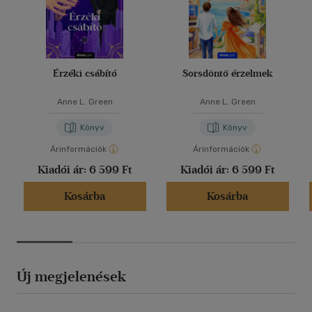
Érzéki csábító
Sorsdöntő érzelmek
Anne L. Green
Anne L. Green
Könyv
Könyv
Árinformációk
Árinformációk
Kiadói ár:
6 599 Ft
Kiadói ár:
6 599 Ft
Kosárba
Kosárba
Új megjelenések