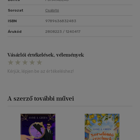
Sorozat
Csábító
ISBN
9789636832483
Árukód
2808223 / 1240417
Vásárlói értékelések, vélemények
Kérjük, lépjen be az értékeléshez!
A szerző további művei