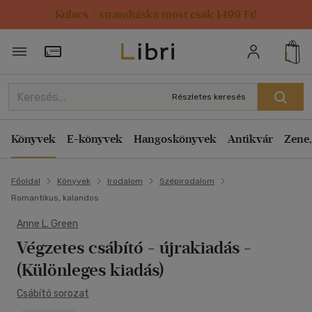
Kulacs / strandtáska most csak 1499 Ft!
Törzsvásárlói Kártya adatai
Részletes keresés
Könyvek
E-könyvek
Hangoskönyvek
Antikvár
Zene,
Főoldal
Könyvek
Irodalom
Szépirodalom
Romantikus, kalandos
Anne L. Green
Végzetes csábító - újrakiadás
-
(Különleges kiadás)
Csábító sorozat