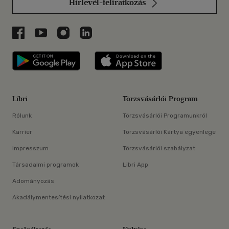
Hírlevél-feliratkozás
Libri a Facebookon
Libri a Youtube-on
Libri az Instagramon
Libri a LinkedInen
Libri applikáció Szerezd meg: Google P
Libri applikáció 
Libri
Törzsvásárlói Program
Rólunk
Törzsvásárlói Programunkról
Karrier
Törzsvásárlói Kártya egyenlege
Impresszum
Törzsvásárlói szabályzat
Társadalmi programok
Libri App
Adományozás
Akadálymentesítési nyilatkozat