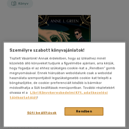
Könyv
Személyre szabott könyvajánlatok!
Tisztelt Vásárlónk! Annak érdekében, hogy az ízléséhez minél
közelebb álló könyveket tudjunk a figyelmébe ajánlani, arra kérjük,
hogy fogadja el az ehhez szükséges cookie-kat a „Rendben” gomb
megnyomásával. Ennek hiányában weboldalunk csak a weboldal
használata szempontjából legszükségesebb cookie-kat telepíti a
böngészőjébe, de cookie-preferenciáit később is bármikor
módosíthatja a Süti beállítások menüpontban. További részletekért
olvassa el a
Libri Könyvkereskedelmi Kft. adatkezelési
tájékoztatóját
!
Rendben
Süti beállítások
Beleolvasok
Kívánságlistához adom
Megosztom