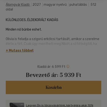
Álomgyár Kiadó
|
2027
|
magyar nyelvű
|
puhatáblás
|
512
oldal
KÜLÖNLEGES, ÉLDEKORÁLT KIADÁS
Minden nő bűnbe eshet.
Olivia is feladja a szigorú erkölcsi tartását, amikor a szerelme
élete a tét. Csak úgy mentheti meg Nikót a sötétségtől, ha
maga is elmerül benne. Egyre mélyebben épülnek be a maffia
+ Mutass többet
világába, hogy a küldetés végén megválthassák a
szabadságukat. De vajon sikerülhet mindkettőjüknek
kimenekülni az alvilágból?
Kiadói ár:
6 599 Ft
Minden férfinak jár egy második esély.
Bevezető ár:
5 939 Ft
Niko kész lezárni a múltját, azonban ez még nem elég az
újrakezdéshez. A legsötétebb félelmeivel kell szembenéznie
Kosárba
és kockára tennie mindent, amely fontossá vált számára. A
feladat teljesítése halált megvető bátorságot és feltétlen
bizalmat követel tőle.
Legyen Ön is törzsvásárlónk, kártyájára akár 10%