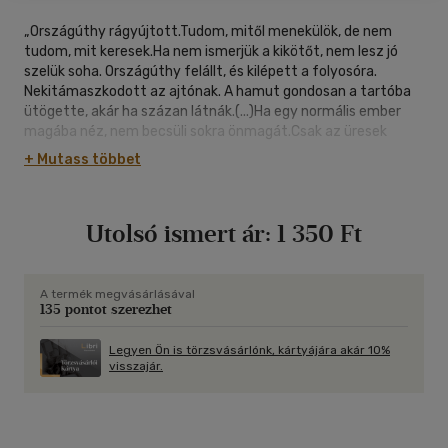
„Országúthy rágyújtott.Tudom, mitől menekülök, de nem
tudom, mit keresek.Ha nem ismerjük a kikötőt, nem lesz jó
szelük soha. Országúthy felállt, és kilépett a folyosóra.
Nekitámaszkodott az ajtónak. A hamut gondosan a tartóba
ütögette, akár ha százan látnák.(...)Ha egy normális ember
magába néz, nem becsüli sokra önmagát.Csak az üresek
ismerik magukat, mondta a hang. ha szerencsés vagy, sose
+ Mutass többet
ismered meg önmagad, modta szívében Országúthy.Ha meg
balszerencsés, akkor meg az emberek nem fognak soha,
mondta a hang.”A kötetben Temesi Ferenc esszéit és
Utolsó ismert ár:
1 350 Ft
novelláit olvashatjuk.
A termék megvásárlásával
135 pontot szerezhet
Legyen Ön is törzsvásárlónk, kártyájára akár 10%
visszajár.