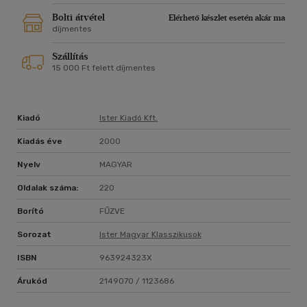
Bolti átvétel
Elérhető készlet esetén akár ma
díjmentes
Szállítás
15 000 Ft felett díjmentes
Kiadó
Ister Kiadó Kft.
Kiadás éve
2000
Nyelv
MAGYAR
Oldalak száma:
220
Borító
FŰZVE
Sorozat
Ister Magyar Klasszikusok
ISBN
963924323X
Árukód
2149070 / 1123686