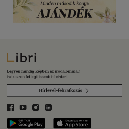
Libri
Legyen mindig képben az irodalommal!
Iratkozzon fel legfrissebb híreinkért!
Hírlevél-feliratkozás
Libri a Facebookon
Libri a Youtube-on
Libri az Instagramon
Libri a LinkedInen
Libri applikáció Szerezd meg: Google P
Libri applikáció 