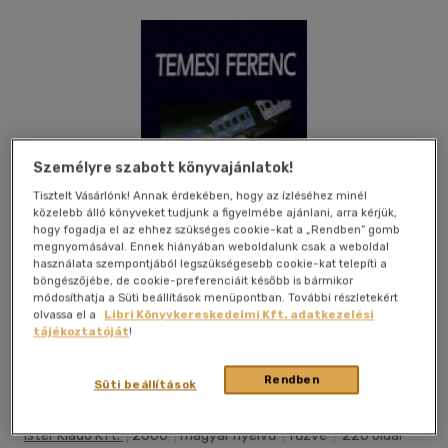
Személyre szabott könyvajánlatok!
Tisztelt Vásárlónk! Annak érdekében, hogy az ízléséhez minél
közelebb álló könyveket tudjunk a figyelmébe ajánlani, arra kérjük,
hogy fogadja el az ehhez szükséges cookie-kat a „Rendben” gomb
megnyomásával. Ennek hiányában weboldalunk csak a weboldal
használata szempontjából legszükségesebb cookie-kat telepíti a
böngészőjébe, de cookie-preferenciáit később is bármikor
módosíthatja a Süti beállítások menüpontban. További részletekért
olvassa el a
Libri Könyvkereskedelmi Kft. adatkezelési
tájékoztatóját
!
Kívánságlistához adom
Megosztom
Rendben
Süti beállítások
Ister Kiadó Kft.
|
2000
|
magyar nyelvű
|
fűzve
|
220 oldal