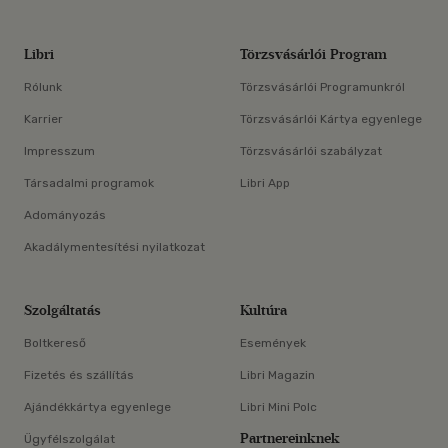
Libri
Törzsvásárlói Program
Rólunk
Törzsvásárlói Programunkról
Karrier
Törzsvásárlói Kártya egyenlege
Impresszum
Törzsvásárlói szabályzat
Társadalmi programok
Libri App
Adományozás
Akadálymentesítési nyilatkozat
Szolgáltatás
Kultúra
Boltkereső
Események
Fizetés és szállítás
Libri Magazin
Ajándékkártya egyenlege
Libri Mini Polc
Partnereinknek
Ügyfélszolgálat