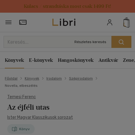
Kulacs / strandtáska most csak 1499 Ft!
Törzsvásárlói Kártya adatai
Részletes keresés
Könyvek
E-könyvek
Hangoskönyvek
Antikvár
Zene,
Főoldal
Könyvek
Irodalom
Szépirodalom
Novella, elbeszélés
Temesi Ferenc
Az éjféli utas
Ister Magyar Klasszikusok sorozat
Könyv