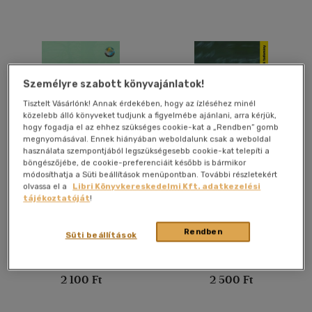
Személyre szabott könyvajánlatok!
Tisztelt Vásárlónk! Annak érdekében, hogy az ízléséhez minél
közelebb álló könyveket tudjunk a figyelmébe ajánlani, arra kérjük,
hogy fogadja el az ehhez szükséges cookie-kat a „Rendben” gomb
megnyomásával. Ennek hiányában weboldalunk csak a weboldal
használata szempontjából legszükségesebb cookie-kat telepíti a
böngészőjébe, de cookie-preferenciáit később is bármikor
Klímaparadoxonok
Technomenedzsment
módosíthatja a Süti beállítások menüpontban. További részletekért
olvassa el a
Libri Könyvkereskedelmi Kft. adatkezelési
tájékoztatóját
!
Antal Z. László
Dr. Pataki Béla
Könyv
Könyv
Rendben
Süti beállítások
Utolsó ismert ár:
Utolsó ismert ár:
2 100 Ft
2 500 Ft