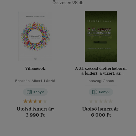
Összesen
98
db
40 db / oldal
Nyelv szerint
Magyar
(89)
Alkalmaz
Angol
(9)
Vélemény szerint
(9)
Villanások
A 21. század élettérháborúi
(5)
a földért, a vízért, az
élelemért, a ...létezésért
Barabási Albert-László
Isaszegi János
(3)
(81)
Könyv
Könyv
Utolsó ismert ár:
Utolsó ismert ár:
Alkalmaz
3 990 Ft
6 000 Ft