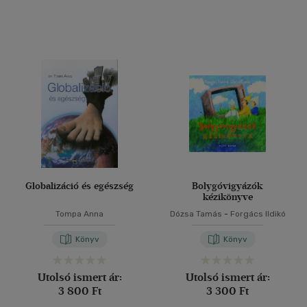
Globalizáció és egészség
Bolygóvigyázók
kézikönyve
Tompa Anna
Dózsa Tamás
-
Forgács Ildikó
Könyv
Könyv
Utolsó ismert ár:
Utolsó ismert ár:
3 800 Ft
3 300 Ft