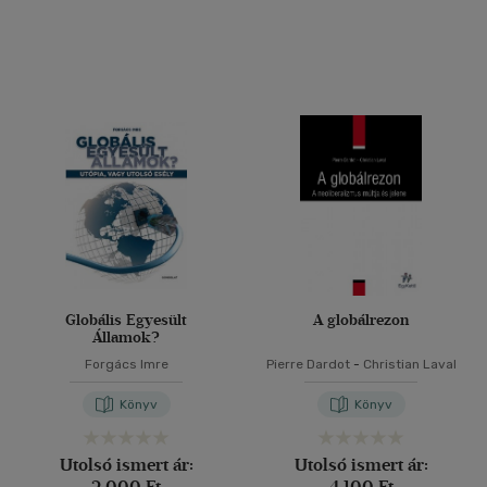
Globális Egyesült
A globálrezon
Államok?
Forgács Imre
Pierre Dardot
-
Christian Laval
Könyv
Könyv
Utolsó ismert ár:
Utolsó ismert ár:
2 000 Ft
4 100 Ft