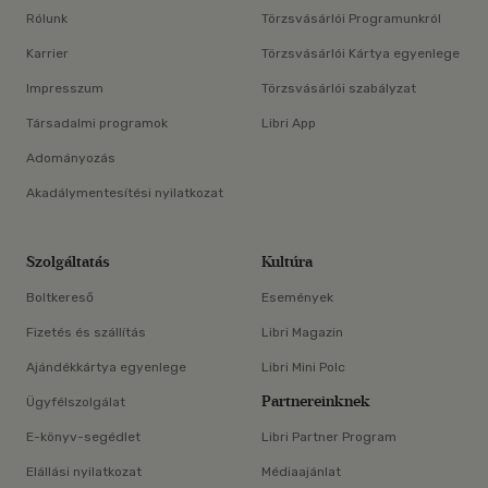
Rólunk
Törzsvásárlói Programunkról
Karrier
Törzsvásárlói Kártya egyenlege
Impresszum
Törzsvásárlói szabályzat
Társadalmi programok
Libri App
Adományozás
Akadálymentesítési nyilatkozat
Szolgáltatás
Kultúra
Boltkereső
Események
Fizetés és szállítás
Libri Magazin
Ajándékkártya egyenlege
Libri Mini Polc
Partnereinknek
Ügyfélszolgálat
E-könyv-segédlet
Libri Partner Program
Elállási nyilatkozat
Médiaajánlat