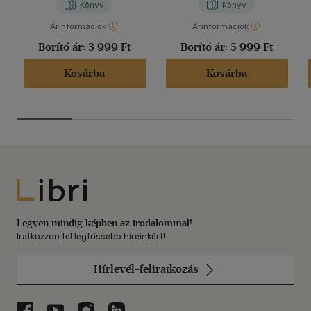
Könyv
Könyv
Árinformációk
Árinformációk
Borító ár:
3 999 Ft
Borító ár:
5 999 Ft
Kosárba
Kosárba
Libri
Legyen mindig képben az irodalommal!
Iratkozzon fel legfrissebb híreinkért!
Hírlevél-feliratkozás
Libri a Facebookon
Libri a Youtube-on
Libri az Instagramon
Libri a LinkedInen