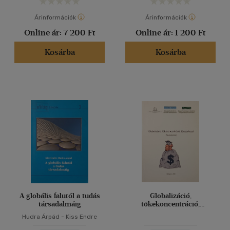
Árinformációk
Árinformációk
Online ár:
7 200 Ft
Online ár:
1 200 Ft
Kosárba
Kosárba
A globális falutól a tudás
Globalizáció,
társadalmáig
tőkekoncentráció,
térszerkezet
Hudra Árpád
-
Kiss Endre