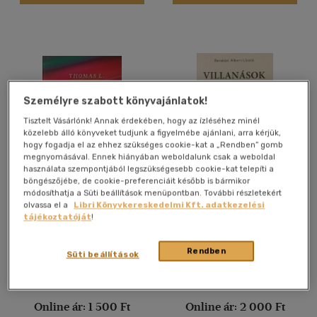
Személyre szabott könyvajánlatok!
Tisztelt Vásárlónk! Annak érdekében, hogy az ízléséhez minél
közelebb álló könyveket tudjunk a figyelmébe ajánlani, arra kérjük,
hogy fogadja el az ehhez szükséges cookie-kat a „Rendben” gomb
megnyomásával. Ennek hiányában weboldalunk csak a weboldal
használata szempontjából legszükségesebb cookie-kat telepíti a
böngészőjébe, de cookie-preferenciáit később is bármikor
Köszönet a késésért
Villanások
módosíthatja a Süti beállítások menüpontban. További részletekért
olvassa el a
Libri Könyvkereskedelmi Kft. adatkezelési
Thomas L. Friedman
Barabási Albert-László
tájékoztatóját
!
Antikvár
Antikvár
Rendben
Süti beállítások
Árinformációk
Árinformációk
Online ár:
1 500 Ft
Online ár:
2 000 Ft