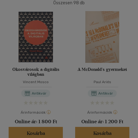
Összesen
98
db
40 db / oldal
Nyelv szerint
Magyar
(89)
Alkalmaz
Angol
(9)
Vélemény szerint
(9)
Okosvárosok a digitális
A McDonald's gyermekei
(5)
világban
Vincent Mosco
Paul Ariés
(3)
(81)
Antikvár
Antikvár
Árinformációk
Árinformációk
Alkalmaz
Online ár:
1 800 Ft
Online ár:
1 200 Ft
Kosárba
Kosárba