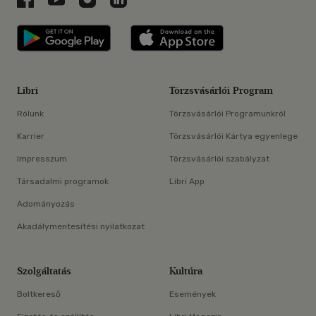
Libri applikáció Szerezd meg: Google P
Libri applikáció 
Libri
Törzsvásárlói Program
Rólunk
Törzsvásárlói Programunkról
Karrier
Törzsvásárlói Kártya egyenlege
Impresszum
Törzsvásárlói szabályzat
Társadalmi programok
Libri App
Adományozás
Akadálymentesítési nyilatkozat
Szolgáltatás
Kultúra
Boltkereső
Események