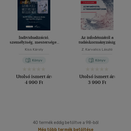
Individualizáció,
Az infodémiától a
személyiség, mesterséges
tudáskormányzásig
intelligencia
Kiss Károly
Z. Karvalics László
Könyv
Könyv
Utolsó ismert ár:
Utolsó ismert ár:
4 990 Ft
3 990 Ft
40 termék eddig betöltve a 98-ből
Még több termék betöltése