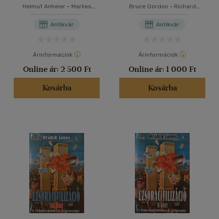
Helmut Anheier
-
Marlies
Bruce Gordon
-
Richard
Glasius
-
Mary Kaldor
Mackay
-
Eva Rehfuess
Antikvár
Antikvár
Árinformációk
Árinformációk
Online ár:
2 500 Ft
Online ár:
1 000 Ft
Kosárba
Kosárba