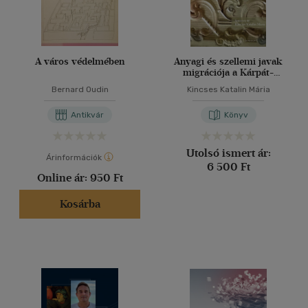
A város védelmében
Anyagi és szellemi javak
migrációja a Kárpát-
medencében
Bernard Oudin
Kincses Katalin Mária
Antikvár
Könyv
Utolsó ismert ár:
Árinformációk
6 500 Ft
Online ár:
950 Ft
Kosárba