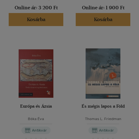
Online ár:
3 200 Ft
Online ár:
1 900 Ft
Kosárba
Kosárba
Európa és Ázsia
És mégis lapos a Föld
Bóka Éva
Thomas L. Friedman
Antikvár
Antikvár