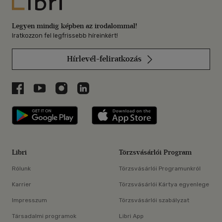
Libri
Legyen mindig képben az irodalommal!
Iratkozzon fel legfrissebb híreinkért!
Hírlevél-feliratkozás
Libri a Facebookon
Libri a Youtube-on
Libri az Instagramon
Libri a LinkedInen
Libri applikáció Szerezd meg: Google P
Libri applikáció 
Libri
Törzsvásárlói Program
Rólunk
Törzsvásárlói Programunkról
Karrier
Törzsvásárlói Kártya egyenlege
Impresszum
Törzsvásárlói szabályzat
Társadalmi programok
Libri App