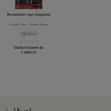
Restauráció vagy kiigazítás
Huszár Tibor
-
Szabó János
Könyv
Utolsó ismert ár:
1 960 Ft