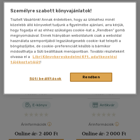
Személyre szabott könyvajánlatok!
Tisztelt Vásárlónk! Annak érdekében, hogy az ízléséhez minél
közelebb álló könyveket tudjunk a figyelmébe ajánlani, arra kérjük,
hogy fogadja el az ehhez szükséges cookie-kat a „Rendben” gomb
megnyomásával. Ennek hiányában weboldalunk csak a weboldal
használata szempontjából legszükségesebb cookie-kat telepíti a
böngészőjébe, de cookie-preferenciáit később is bármikor
módosíthatja a Süti beállítások menüpontban. További részletekért
olvassa el a
Libri Könyvkereskedelmi Kft. adatkezelési
tájékoztatóját
!
Rendben
Süti beállítások
Kádár - A hatalom évei
Bibó estéje
1956-1989
Huszár Tibor
Huszár Tibor
E-könyv
Antikvár
Árinformációk
Árinformációk
Online ár:
2 490 Ft
Online ár:
2 000 Ft