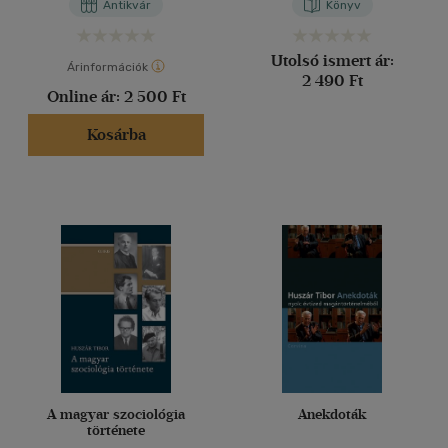
Antikvár
Könyv
Utolsó ismert ár:
Árinformációk
2 490 Ft
Online ár:
2 500 Ft
Kosárba
A magyar szociológia
Anekdoták
története