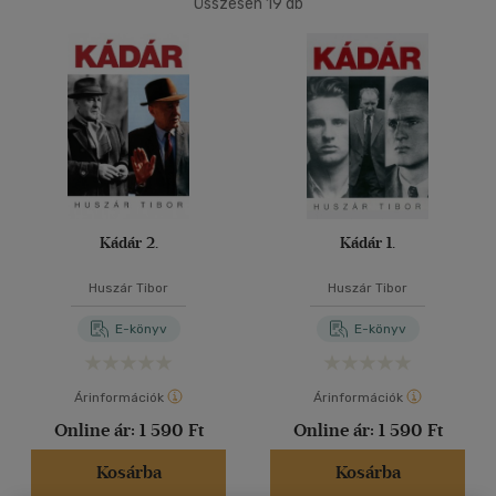
Összesen
19
db
40 db / oldal
Alkalmaz
Kádár 2.
Kádár 1.
Huszár Tibor
Huszár Tibor
E-könyv
E-könyv
Árinformációk
Árinformációk
Online ár:
1 590 Ft
Online ár:
1 590 Ft
Kosárba
Kosárba