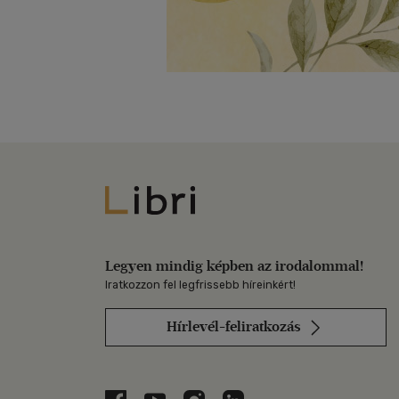
Libri
Legyen mindig képben az irodalommal!
Iratkozzon fel legfrissebb híreinkért!
Hírlevél-feliratkozás
Libri a Facebookon
Libri a Youtube-on
Libri az Instagramon
Libri a LinkedInen