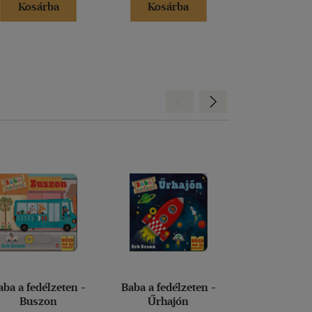
Kosárba
Kosárba
Kosár
Hátra
Előre
aba a fedélzeten -
Baba a fedélzeten -
Séta a fa 
Buszon
Űrhajón