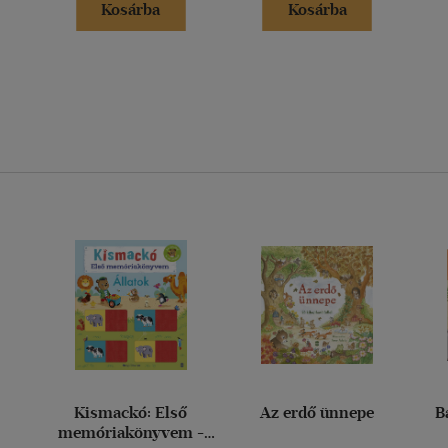
Kosárba
Kosárba
Kismackó: Első
Az erdő ünnepe
B
memóriakönyvem -