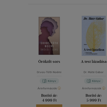
Örökölt sors
A test lázadása
Orvos-Tóth Noémi
Dr. Máté Gábor
Könyv
Könyv
Árinformációk
Árinformációk
Borító ár:
Borító ár:
4 999 Ft
5 999 Ft