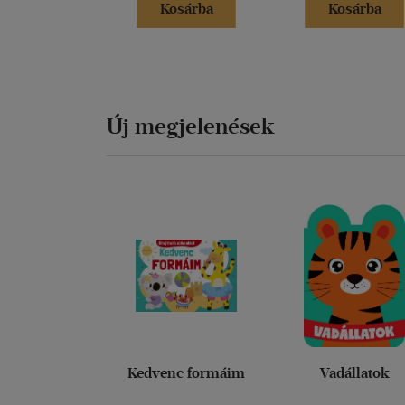
Kosárba
Kosárba
Új megjelenések
Kedvenc formáim
Vadállatok