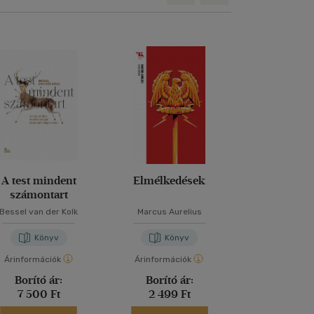
A test mindent
Elmélkedések
Nélküled t
számontart
Bessel van der Kolk
Marcus Aurelius
Román Bog
Könyv
Könyv
Kön
Árinformációk
Árinformációk
Árinformáci
Borító ár:
Borító ár:
Kiadói 
7 500 Ft
2 499 Ft
5 999 