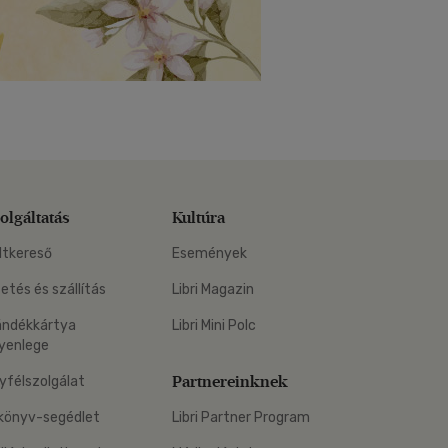
olgáltatás
Kultúra
ltkereső
Események
zetés és szállítás
Libri Magazin
ándékkártya
Libri Mini Polc
yenlege
Partnereinknek
yfélszolgálat
könyv-segédlet
Libri Partner Program