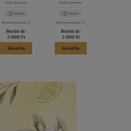
Ruth Symons
Ruth Symons
Emiri Hay
Könyv
Könyv
Kön
Árinformációk
Árinformációk
Árinformáci
Borító ár:
Borító ár:
Borító 
2 990 Ft
2 990 Ft
4 995 
Kosárba
Kosárba
Kosár