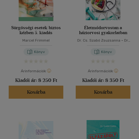
Sürgősségi esetek biztos
Életmódorvostan a
kézben 5. kiadás
háziorvosi gyakorlatban
Marcel Frimmel
Dr. Cs. Szabó Zsuzsanna
-
Dr.
Torzsa Péter
Könyv
Könyv
Árinformációk
Árinformációk
Kiadói ár:
8 250 Ft
Kiadói ár:
8 350 Ft
Kosárba
Kosárba