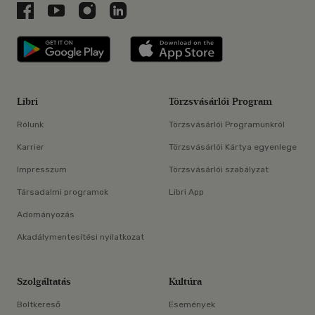
Libri a Facebookon
Libri a Youtube-on
Libri az Instagramon
Libri a LinkedInen
Libri applikáció Szerezd meg: Google P
Libri applikáció 
Libri
Törzsvásárlói Program
Rólunk
Törzsvásárlói Programunkról
Karrier
Törzsvásárlói Kártya egyenlege
Impresszum
Törzsvásárlói szabályzat
Társadalmi programok
Libri App
Adományozás
Akadálymentesítési nyilatkozat
Szolgáltatás
Kultúra
Boltkereső
Események