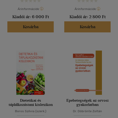
Árinformációk
Árinformációk
Kiadói ár:
6 000 Ft
Kiadói ár:
2 800 Ft
Kosárba
Kosárba
Dietetikai és
Epebetegségek az orvosi
táplálkozástani kislexikon
gyakorlatban
Boros Szilvia (szerk.)
Dr. Döbrönte Zoltán