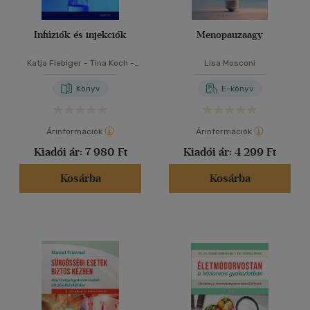
Infúziók és injekciók
Menopauzaagy
Katja Fiebiger
-
Tina Koch
-
Lisa Mosconi
Andreas Schubert
Könyv
E-könyv
Árinformációk
Árinformációk
Kiadói ár:
7 980 Ft
Kiadói ár:
4 299 Ft
Kosárba
Kosárba