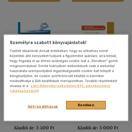
Magyar - német - francia
(1)
Német
(26)
több nyelv megjelenítése
Vélemény szerint
Személyre szabott könyvajánlatok!
(73)
Tisztelt Vásárlónk! Annak érdekében, hogy az ízléséhez minél
(14)
közelebb álló könyveket tudjunk a figyelmébe ajánlani, arra kérjük,
hogy fogadja el az ehhez szükséges cookie-kat a „Rendben” gomb
(12)
megnyomásával. Ennek hiányában weboldalunk csak a weboldal
használata szempontjából legszükségesebb cookie-kat telepíti a
(5)
böngészőjébe, de cookie-preferenciáit később is bármikor
Pulmonológia a háziorvosi
Epebetegségek és diéta 2.
módosíthatja a Süti beállítások menüpontban. További részletekért
gyakorlatban
(4)
olvassa el a
Libri Könyvkereskedelmi Kft. adatkezelési
Prof.dr.Somfay Attila (szerk.)
Dr. Döbrönte Zoltán
tájékoztatóját
!
(1372)
E-könyv
E-könyv
Rendben
Süti beállítások
Alkalmaz
Árinformációk
Árinformációk
Kiadói ár:
3 500 Ft
Kiadói ár:
3 000 Ft