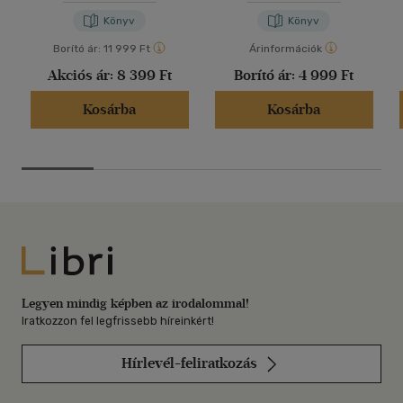
Könyv
Könyv
Borító ár:
11 999 Ft
Árinformációk
Akciós ár:
8 399 Ft
Borító ár:
4 999 Ft
Kosárba
Kosárba
Libri
Legyen mindig képben az irodalommal!
Iratkozzon fel legfrissebb híreinkért!
Hírlevél-feliratkozás