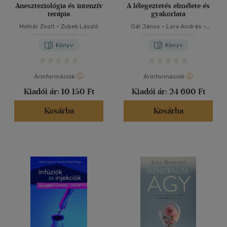
Aneszteziológia és intenzív
A lélegeztetés elmélete és
terápia
gyakorlata
Molnár Zsolt
-
Zubek László
Gál János
-
Lorx András
-
Valkó Luca
Könyv
Könyv
Árinformációk
Árinformációk
Kiadói ár:
10 150 Ft
Kiadói ár:
24 690 Ft
Kosárba
Kosárba