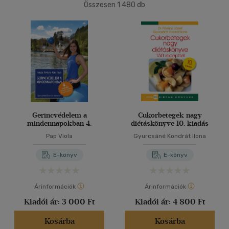
Összesen
1 480
db
Ifjúsági
(5)
40 db / oldal
14 - 18 év
(2)
mind
(3)
Alkalmaz
Gyermek és ifjúsági
(1)
Felnőtt
(1233)
Nyelv szerint
Gerincvédelem a
Cukorbetegek nagy
mindennapokban 4.
diétáskönyve 10. kiadás
Magyar
(1351)
Pap Viola
Gyurcsáné Kondrát Ilona
Angol
(78)
E-könyv
E-könyv
Francia
(1)
Latin
(1)
Árinformációk
Árinformációk
Magyar-angol, angol-magyar
Kiadói ár:
3 000 Ft
Kiadói ár:
4 800 Ft
(1)
Magyar - latin
(1)
Kosárba
Kosárba