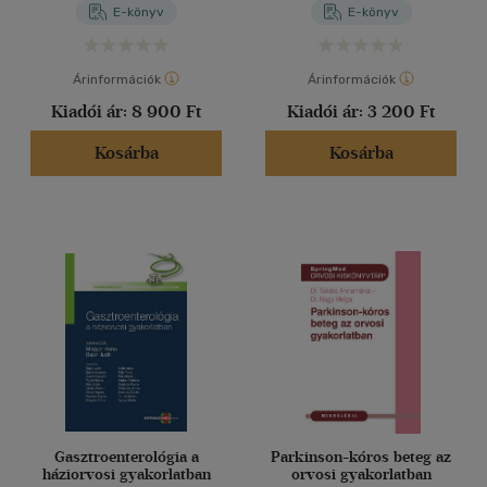
E-könyv
E-könyv
Árinformációk
Árinformációk
Kiadói ár:
8 900 Ft
Kiadói ár:
3 200 Ft
Kosárba
Kosárba
Gasztroenterológia a
Parkinson-kóros beteg az
háziorvosi gyakorlatban
orvosi gyakorlatban