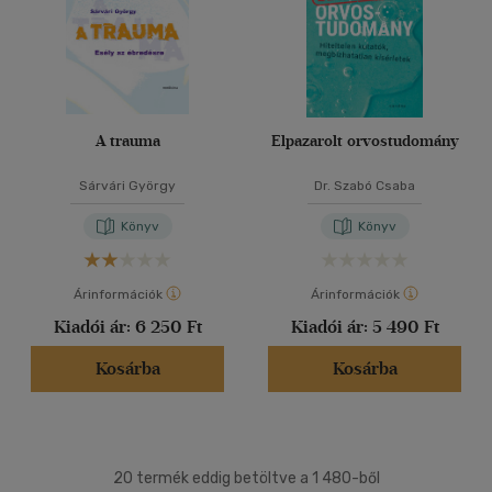
A trauma
Elpazarolt orvostudomány
Sárvári György
Dr. Szabó Csaba
Könyv
Könyv
Árinformációk
Árinformációk
Kiadói ár:
6 250 Ft
Kiadói ár:
5 490 Ft
Kosárba
Kosárba
20 termék eddig betöltve a 1 480-ből