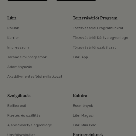
Libri
Törzsvásárlói Program
Rólunk
Törzsvásárlói Programunkról
Karrier
Törzsvásárlói Kártya egyenlege
Impresszum
Törzsvásárlói szabályzat
Társadalmi programok
Libri App
Adományozás
Akadálymentesítési nyilatkozat
Szolgáltatás
Kultúra
Boltkereső
Események
Fizetés és szállítás
Libri Magazin
Ajándékkártya egyenlege
Libri Mini Polc
Partnereinknek
Ügyfélszolgálat