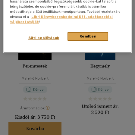
Összesen
3
db
használata szempontjából legszükségesebb cookie-kat telepíti a
böngészőjébe, de cookie-preferenciáit később is bármikor
40 db / oldal
módosíthatja a Süti beállítások menüpontban. További részletekért
olvassa el a
Libri Könyvkereskedelmi Kft. adatkezelési
tájékoztatóját
!
Alkalmaz
Rendben
Süti beállítások
Peremtestek
Hegymély
Malejkó Norbert
Malejkó Norbert
Könyv
Könyv
Utolsó ismert ár:
Árinformációk
2 520 Ft
Kiadói ár:
3 750 Ft
Kosárba