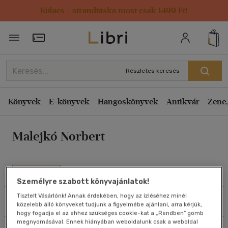
Kulacs / strandtáska most csak 1499 Ft!
Rendezés
Törzsvásárlói Kártya adatai
Rendezés
Kiadás éve szerint csökkenő
Részletes keresés
Kiadás éve szerint növekvő
Ár szerint csökkenő
Könyvek
E-könyvek
Hangoskönyvek
Antikvár
Zene,
Ár szerint növekvő
Malejkó Norbert
Eladott darabszám szerint csökkenő
Eladott darabszám szerint növekvő
Cím szerint A-Z
Művei
Személyre szabott könyvajánlatok!
Szerző szerint A-Z
Tisztelt Vásárlónk! Annak érdekében, hogy az ízléséhez minél
Szűrés
Rendezés
közelebb álló könyveket tudjunk a figyelmébe ajánlani, arra kérjük,
Megjelenítés
hogy fogadja el az ehhez szükséges cookie-kat a „Rendben” gomb
megnyomásával. Ennek hiányában weboldalunk csak a weboldal
20 db / oldal