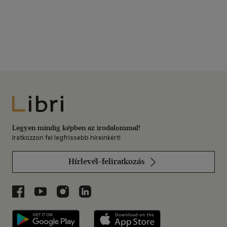
Libri
Legyen mindig képben az irodalommal!
Iratkozzon fel legfrissebb híreinkért!
Hírlevél-feliratkozás
Libri a Facebookon
Libri a Youtube-on
Libri az Instagramon
Libri a LinkedInen
Libri applikáció Szerezd meg: Google P
Libri applikáció 