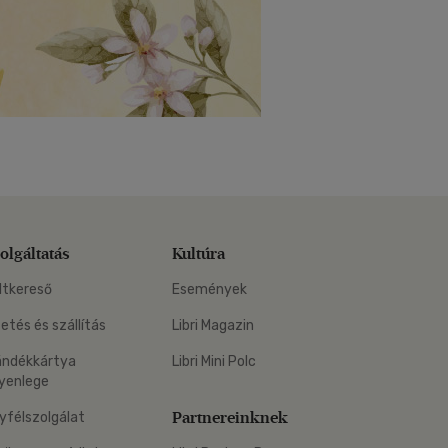
olgáltatás
Kultúra
ltkereső
Események
zetés és szállítás
Libri Magazin
ándékkártya
Libri Mini Polc
yenlege
Partnereinknek
yfélszolgálat