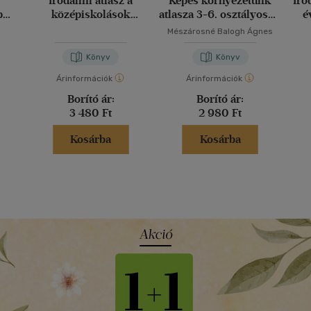
Irodalmi atlasz a
Képes környezetünk
Iro
p
középiskolások
atlasza 3-6. osztályosok
é
számára
számára
Mészárosné Balogh Ágnes
Könyv
Könyv
Árinformációk
Árinformációk
Borító ár:
Borító ár:
3 480 Ft
2 980 Ft
Kosárba
Kosárba