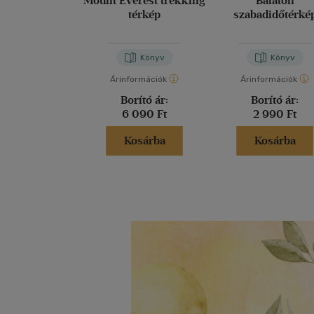
Mount Everest trekking
Balaton
térkép
szabadidőtérké
1:90000
Könyv
Könyv
Árinformációk
Árinformációk
Borító ár:
Borító ár:
6 090 Ft
2 990 Ft
Kosárba
Kosárba