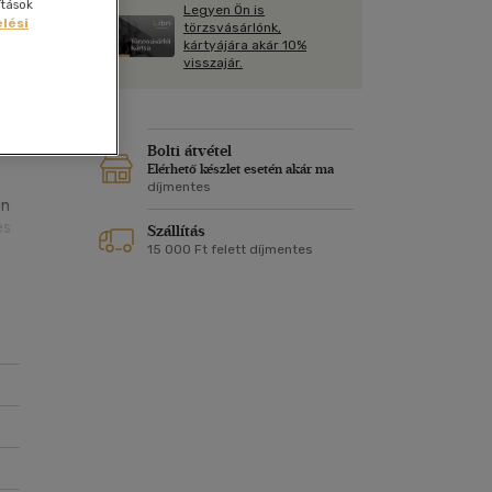
Kártya
ítások
Legyen Ön is
lési
m
törzsvásárlónk,
Képeslap
kártyájára akár 10%
|
és Természet
visszajár.
yv
Naptár
k
Papír, írószer
vel
ok
Bolti átvétel
Elérhető készlet esetén akár ma
díjmentes
on
es
Szállítás
15 000 Ft felett díjmentes