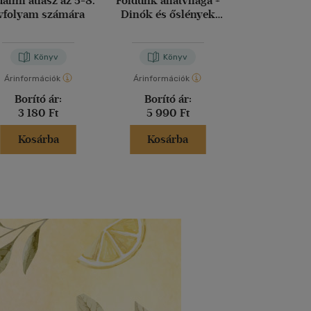
dalmi atlasz az 5-8.
Földünk állatvilága +
BUDAPEST 
vfolyam számára
Dinók és őslények
TÉRKÉP 1: 
birodalma gyerektérkép
Könyv
Könyv
Kön
Árinformációk
Árinformációk
Árinformáci
Borító ár:
Borító ár:
Borító 
3 180 Ft
5 990 Ft
4 990 
Kosárba
Kosárba
Kosár