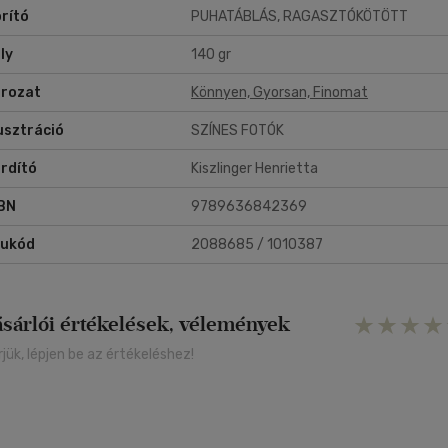
rító
PUHATÁBLÁS, RAGASZTÓKÖTÖTT
ly
140 gr
rozat
Könnyen, Gyorsan, Finomat
lusztráció
SZÍNES FOTÓK
rdító
Kiszlinger Henrietta
BN
9789636842369
rukód
2088685 / 1010387
ásárlói értékelések, vélemények
rjük, lépjen be az értékeléshez!