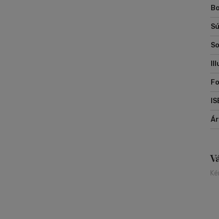
Bo
Sú
So
Il
Fo
IS
Á
V
Ké