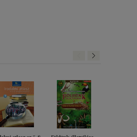
Hátra
Előre