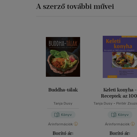
A szerző további művei
Buddha-tálak
Keleti konyha -
Receptek az 100
éjszaka világábó
Tanja Dusy
Tanja Dusy
-
Pintér Zsu
Könyv
Könyv
Árinformációk
Árinformációk
Borító ár:
Borító ár: