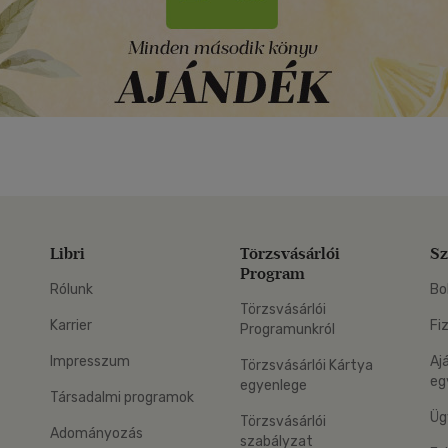
Libri
Törzsvásárlói
Sz
Program
Rólunk
Bo
Törzsvásárlói
Karrier
Fi
Programunkról
Impresszum
Aj
Törzsvásárlói Kártya
eg
egyenlege
Társadalmi programok
Üg
Törzsvásárlói
Adományozás
szabályzat