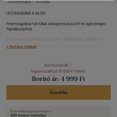
|
keménytábla
|
143 oldal
LEGYEN KEREK A VILÁG!
Finomságokkal teli tálak a kiegyensúlyozott és egészséges
táplálkozáshoz
50 zamatos EGYTÁLÉTELRECEPT REGGELIRE, EBÉDRE és
VACSORÁRA
+ Mutass többet
Könnyen VARIÁLHATÓ, praktikus alapreceptek
Árinformációk
A gasztronómia ÚJ TRENDJE: élvezd az evést, és ÉREZD JÓL
MAGAD!
Ingyen szállítás 15 000 Ft felett
Borító ár:
4 999 Ft
Kosárba
A termék megvásárlásával
499 pontot szerezhet