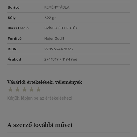
Borító
KEMÉNYTÁBLA
Súly
692 gr
Illusztráció
SZÍNES ÉTELFOTÓK
Fordító
Major Judit
ISBN
9789634478737
Árukód
2741819 / 1194966
Vásárlói értékelések, vélemények
Kérjük, lépjen be az értékeléshez!
A szerző további művei