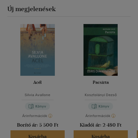
Új megjelenések
Acél
Pacsirta
Silvia Avallone
Kosztolányi Dezső
Könyv
Könyv
Árinformációk
Árinformációk
Borító ár:
5 500 Ft
Kiadói ár:
2 480 Ft
Kosárba
Kosárba