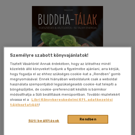
Személyre szabott könyvajánlatok!
Tisztelt Vásárlónk! Annak érdekében, hogy az ízléséhez minél
közelebb álló könyveket tudjunk a figyelmébe ajánlani, arra kérjük,
hogy fogadja el az ehhez szükséges cookie-kat a „Rendben” gomb
megnyomásával. Ennek hiányában weboldalunk csak a weboldal
használata szempontjából legszükségesebb cookie-kat telepíti a
böngészőjébe, de cookie-preferenciáit később is bármikor
módosíthatja a Süti beállítások menüpontban. További részletekért
olvassa el a
Libri Könyvkereskedelmi Kft. adatkezelési
tájékoztatóját
!
Kívánságlistához adom
Megosztom
Rendben
Süti beállítások
Alexandra Könyvesház Kft.
|
2024
|
magyar nyelvű