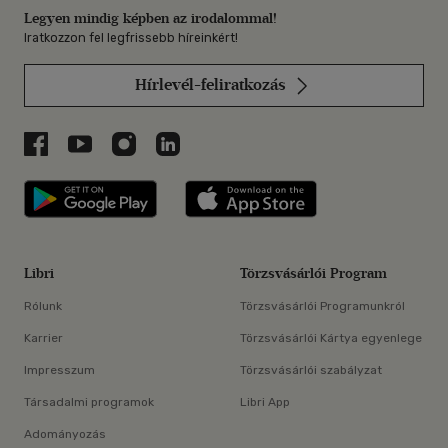
Legyen mindig képben az irodalommal!
Iratkozzon fel legfrissebb híreinkért!
Hírlevél-feliratkozás
Libri a Facebookon
Libri a Youtube-on
Libri az Instagramon
Libri a LinkedInen
Libri applikáció Szerezd meg: Google P
Libri applikáció 
Libri
Törzsvásárlói Program
Rólunk
Törzsvásárlói Programunkról
Karrier
Törzsvásárlói Kártya egyenlege
Impresszum
Törzsvásárlói szabályzat
Társadalmi programok
Libri App
Adományozás