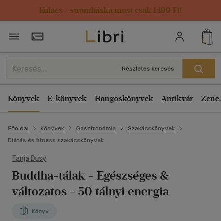
Kulacs / strandtáska most csak 1499 Ft!
Törzsvásárlói Kártya adatai
Részletes keresés
Könyvek
E-könyvek
Hangoskönyvek
Antikvár
Zene,
Főoldal
Könyvek
Gasztronómia
Szakácskönyvek
Diétás és fitness szakácskönyvek
Tanja Dusy
Buddha-tálak
- Egészséges &
változatos - 50 tálnyi energia
Könyv