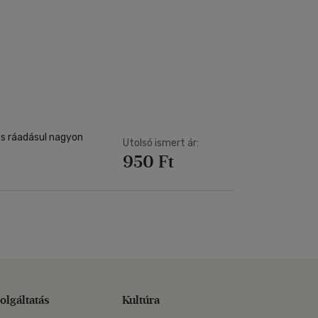
és ráadásul nagyon
Utolsó ismert ár:
950 Ft
olgáltatás
Kultúra