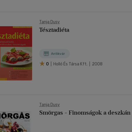
Tanja Dusy
Tésztadiéta
Antikvár
0
| Holló És Társa Kft. | 2008
Tanja Dusy
Smörgas - Finomságok a deszkán