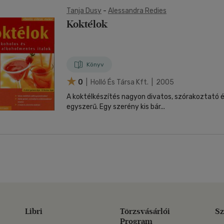
Tanja Dusy
-
Alessandra Redies
Koktélok
Könyv
0
| Holló És Társa Kft. | 2005
A koktélkészítés nagyon divatos, szórakoztató 
egyszerű. Egy szerény kis bár...
Libri
Törzsvásárlói
Sz
Program