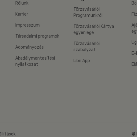
Rólunk
Bo
Törzsvásárlói
Karrier
Fi
Programunkról
Impresszum
Aj
Törzsvásárlói Kártya
eg
egyenlege
Társadalmi programok
Üg
Törzsvásárlói
Adományozás
szabályzat
E-
Akadálymentesítési
Libri App
nyilatkozat
El
eg: Google Play
 applikáció Letölthető az App Store-ból
állítások
© 