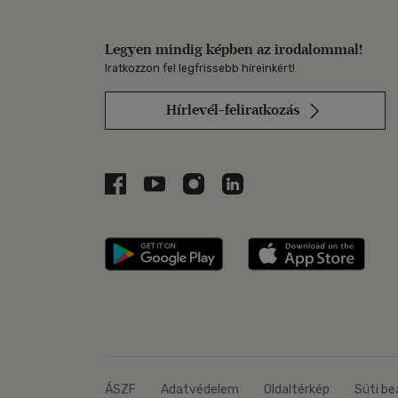
Legyen mindig képben az irodalommal!
Iratkozzon fel legfrissebb híreinkért!
Hírlevél-feliratkozás
Libri a Facebookon
Libri a Youtube-on
Libri az Instagramon
Libri a LinkedInen
Libri applikáció Szerezd m
Libri
ÁSZF
Adatvédelem
Oldaltérkép
Süti be