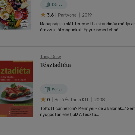
Könyv
3.6
| Partvonal | 2019
Manapság iskolát teremett a skandináv módja a
érezzük jól magunkat. Egyre ismertebbé...
Tanja Dusy
Tésztadiéta
Könyv
0
| Holló És Társa Kft. | 2008
Töltött cannelloni? Mennyei - de a kalóriák..." Se
nyugodtan ehetjük! A tészta...