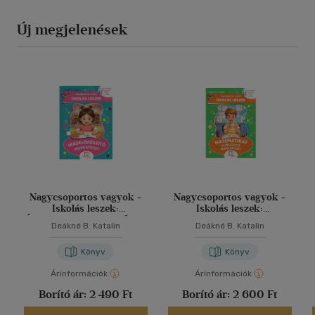
Új megjelenések
Nagycsoportos vagyok -
Nagycsoportos vagyok -
Iskolás leszek:
Iskolás leszek:
Íráselőkészítő munkafüzet
Matematikát előkészítő
Deákné B. Katalin
Deákné B. Katalin
munkafüzet
Könyv
Könyv
Árinformációk
Árinformációk
Borító ár:
2 490 Ft
Borító ár:
2 600 Ft