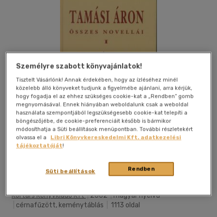
Személyre szabott könyvajánlatok!
Tisztelt Vásárlónk! Annak érdekében, hogy az ízléséhez minél
közelebb álló könyveket tudjunk a figyelmébe ajánlani, arra kérjük,
hogy fogadja el az ehhez szükséges cookie-kat a „Rendben” gomb
megnyomásával. Ennek hiányában weboldalunk csak a weboldal
használata szempontjából legszükségesebb cookie-kat telepíti a
böngészőjébe, de cookie-preferenciáit később is bármikor
módosíthatja a Süti beállítások menüpontban. További részletekért
olvassa el a
Libri Könyvkereskedelmi Kft. adatkezelési
tájékoztatóját
!
Kívánságlistához adom
Megosztom
Rendben
Süti beállítások
Kortárs Könyvkiadó Kft
|
2002
|
magyar nyelvű
|
cérnafűzött, keménytáblás
|
1113 oldal