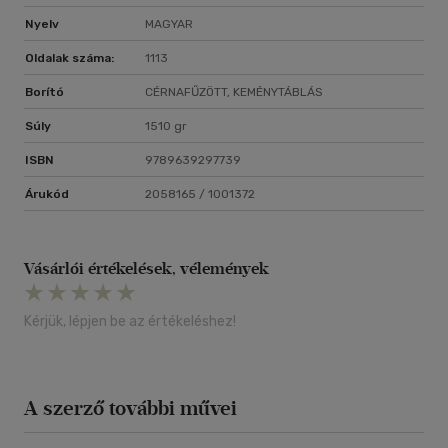
Nyelv
MAGYAR
Oldalak száma:
1113
Borító
CÉRNAFŰZÖTT, KEMÉNYTÁBLÁS
Súly
1510 gr
ISBN
9789639297739
Árukód
2058165 / 1001372
Vásárlói értékelések, vélemények
Kérjük, lépjen be az értékeléshez!
A szerző további művei