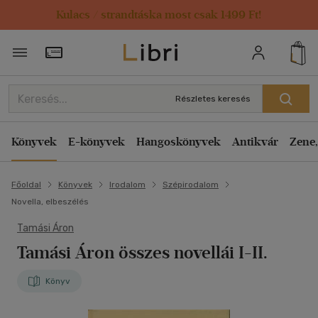
Kulacs / strandtáska most csak 1499 Ft!
Törzsvásárlói Kártya adatai
Részletes keresés
Könyvek
E-könyvek
Hangoskönyvek
Antikvár
Zene,
Főoldal
Könyvek
Irodalom
Szépirodalom
Novella, elbeszélés
Tamási Áron
Tamási Áron összes novellái I-II.
Könyv