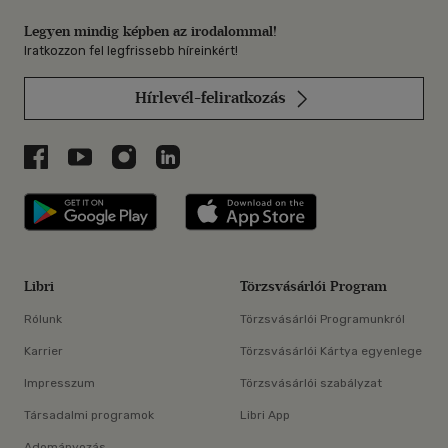
Legyen mindig képben az irodalommal!
Iratkozzon fel legfrissebb híreinkért!
Hírlevél-feliratkozás
Libri a Facebookon
Libri a Youtube-on
Libri az Instagramon
Libri a LinkedInen
Libri applikáció Szerezd meg: Google P
Libri applikáció 
Libri
Törzsvásárlói Program
Rólunk
Törzsvásárlói Programunkról
Karrier
Törzsvásárlói Kártya egyenlege
Impresszum
Törzsvásárlói szabályzat
Társadalmi programok
Libri App
Adományozás