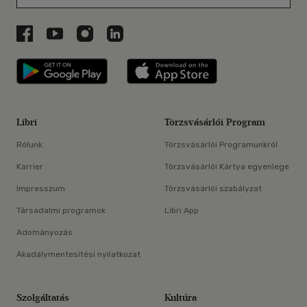
Libri a Facebookon
Libri a Youtube-on
Libri az Instagramon
Libri a LinkedInen
Libri applikáció Szerezd meg: Google P
Libri applikáció 
Libri
Törzsvásárlói Program
Rólunk
Törzsvásárlói Programunkról
Karrier
Törzsvásárlói Kártya egyenlege
Impresszum
Törzsvásárlói szabályzat
Társadalmi programok
Libri App
Adományozás
Akadálymentesítési nyilatkozat
Szolgáltatás
Kultúra