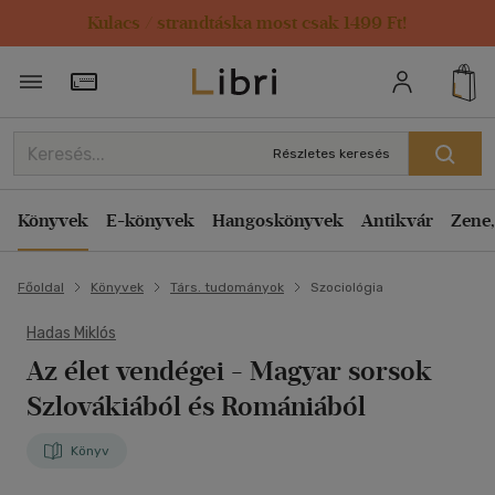
Kulacs / strandtáska most csak 1499 Ft!
Törzsvásárlói Kártya adatai
Részletes keresés
Könyvek
E-könyvek
Hangoskönyvek
Antikvár
Zene,
Főoldal
Könyvek
Társ. tudományok
Szociológia
Hadas Miklós
Az élet vendégei
- Magyar sorsok
Szlovákiából és Romániából
Könyv