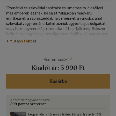
"Romániai és szlovákiai barátaim és ismerőseim jó eséllyel
más emberek lesznek, ha saját falujukban magyarul
érintkeznek a szomszéddal, ha bemennek a városba, ahol
szlovákul vagy románul kell intézniük ügyes-bajos dolgaikat,
vagy ha magyarországi rokonaikat látogatják meg. Sokszor
hallottam, hogy Magyarországon nem talál a szó, vagyis nem
ritka, hogy idegennek érzik magukat az anyaországban."
+ Mutass többet
(Részlet az előszóból)
"Nagyon szeretem Szemző Tibornak Az élet vendége című
Árinformációk
filmjét Körösi Csoma Sándorról. Valóban, mi valamennyien az
élet vendégei vagyunk: van egy rettentő rövid kis időszakasz,
Kiadói ár:
5 990 Ft
amit kapunk a végtelen időárban. Föl se fogjuk, hogy kétszáz
millió éves rögökön járunk. És ha minderről lefejtem, ami a
nemzet-államok létrejöttekor a 19. században kialakult, akkor
Kosárba
rájövök, hogy az univerzum vendégeként vagyok itt egy rövid
ideig."
(Részlet Vataščin Péter monológjából)
A termék megvásárlásával
599 pontot szerezhet
Legyen Ön is törzsvásárlónk, kártyájára akár 10%