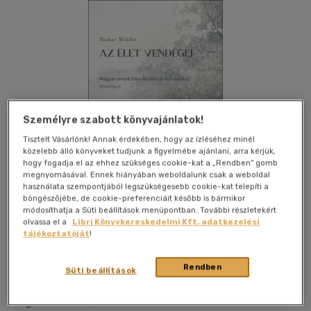
Személyre szabott könyvajánlatok!
Tisztelt Vásárlónk! Annak érdekében, hogy az ízléséhez minél
közelebb álló könyveket tudjunk a figyelmébe ajánlani, arra kérjük,
hogy fogadja el az ehhez szükséges cookie-kat a „Rendben” gomb
megnyomásával. Ennek hiányában weboldalunk csak a weboldal
használata szempontjából legszükségesebb cookie-kat telepíti a
böngészőjébe, de cookie-preferenciáit később is bármikor
módosíthatja a Süti beállítások menüpontban. További részletekért
olvassa el a
Libri Könyvkereskedelmi Kft. adatkezelési
tájékoztatóját
!
Kívánságlistához adom
Megosztom
Rendben
Süti beállítások
L' Harmattan Kft.
|
2026
|
magyar nyelvű
|
puhatáblás,
ragasztókötött
|
351 oldal