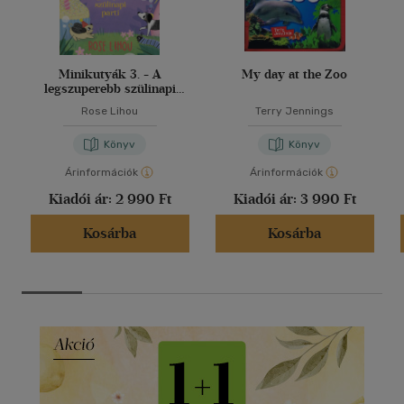
Minikutyák 3. - A
My day at the Zoo
legszuperebb szülinapi
parti
Rose Lihou
Terry Jennings
Könyv
Könyv
Árinformációk
Árinformációk
Kiadói ár:
2 990 Ft
Kiadói ár:
3 990 Ft
Kosárba
Kosárba