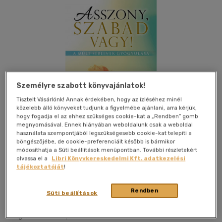
Személyre szabott könyvajánlatok!
Tisztelt Vásárlónk! Annak érdekében, hogy az ízléséhez minél
közelebb álló könyveket tudjunk a figyelmébe ajánlani, arra kérjük,
hogy fogadja el az ehhez szükséges cookie-kat a „Rendben” gomb
megnyomásával. Ennek hiányában weboldalunk csak a weboldal
használata szempontjából legszükségesebb cookie-kat telepíti a
böngészőjébe, de cookie-preferenciáit később is bármikor
módosíthatja a Süti beállítások menüpontban. További részletekért
olvassa el a
Libri Könyvkereskedelmi Kft. adatkezelési
tájékoztatóját
!
Kívánságlistához adom
Megosztom
Rendben
Süti beállítások
Immanuel Kiadó
|
2022
|
magyar nyelvű
|
puhatáblás,
ragasztókötött
|
228 oldal