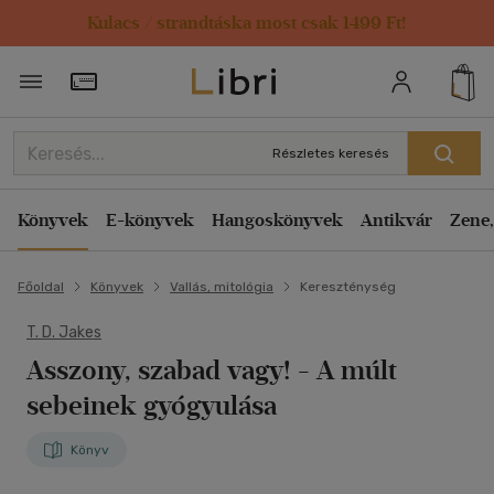
Kulacs / strandtáska most csak 1499 Ft!
Törzsvásárlói Kártya adatai
Részletes keresés
Könyvek
E-könyvek
Hangoskönyvek
Antikvár
Zene,
Főoldal
Könyvek
Vallás, mitológia
Kereszténység
T. D. Jakes
Asszony, szabad vagy!
- A múlt
sebeinek gyógyulása
Könyv