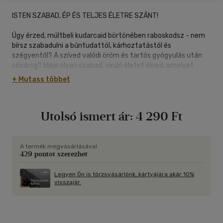
ISTEN SZABAD, ÉP ÉS TELJES ÉLETRE SZÁNT!
Úgy érzed, múltbeli kudarcaid börtönében raboskodsz - nem
bírsz szabadulni a bűntudattól, kárhoztatástól és
szégyentől? A szíved valódi öröm és tartós gyógyulás után
sóvárog? Ideje olyan szabad, viruló életet élned, amelyet
Isten mindig is szánt neked!
+ Mutass többet
T. D. Jakes klasszikus sikerkönyve számtalan nőnek hozott
már reményt és gyógyulást az elmúlt húsz év alatt. Akárhol
Utolsó ismert ár:
4 290 Ft
tartasz is ma - lehetsz bizonytalan tini, bántalmazott
feleség, reménytelen asszony vagy összetört női lélek -,
lehet jobb a holnapod!
A termék megvásárlásával
429 pontot szerezhet
Olvasd el ezt a könyvet, ha...
- szeretnéd megismerni a múlt fájdalmától való szabadulás
titkát.
Legyen Ön is törzsvásárlónk, kártyájára akár 10%
visszajár.
- meg akarod tudni, hogyan szabadulhatnál meg az alacsony
önbecsüléstől és az öngyűlölettől.
- gyógyulásra vágysz megsebzett vagy összetört szíved
számára.