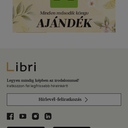
Libri
Legyen mindig képben az irodalommal!
Iratkozzon fel legfrissebb híreinkért!
Hírlevél-feliratkozás
Libri a Facebookon
Libri a Youtube-on
Libri az Instagramon
Libri a LinkedInen