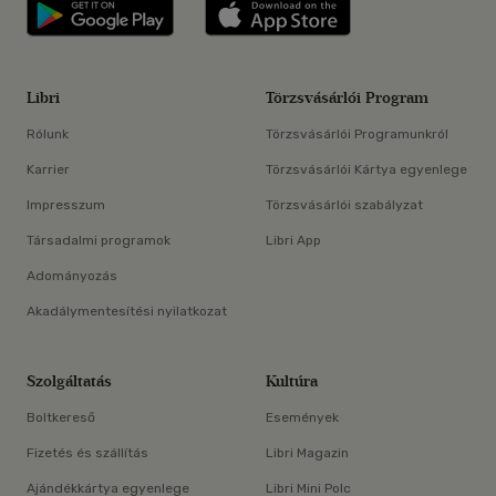
Libri applikáció Szerezd meg: Google P
Libri applikáció 
Libri
Törzsvásárlói Program
Rólunk
Törzsvásárlói Programunkról
Karrier
Törzsvásárlói Kártya egyenlege
Impresszum
Törzsvásárlói szabályzat
Társadalmi programok
Libri App
Adományozás
Akadálymentesítési nyilatkozat
Szolgáltatás
Kultúra
Boltkereső
Események
Fizetés és szállítás
Libri Magazin
Ajándékkártya egyenlege
Libri Mini Polc