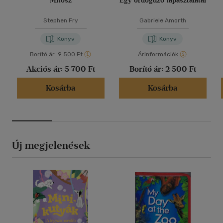
Mítosz
Egy ördögűző tapasztalatai
Stephen Fry
Gabriele Amorth
Könyv
Könyv
Borító ár:
9 500 Ft
Árinformációk
Akciós ár:
5 700 Ft
Borító ár:
2 500 Ft
Kosárba
Kosárba
Új megjelenések