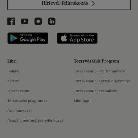
Hírlevél-feliratkozás
Libri a Facebookon
Libri a Youtube-on
Libri az Instagramon
Libri a LinkedInen
Libri applikáció Szerezd meg: Google P
Libri applikáció 
Libri
Törzsvásárlói Program
Rólunk
Törzsvásárlói Programunkról
Karrier
Törzsvásárlói Kártya egyenlege
Impresszum
Törzsvásárlói szabályzat
Társadalmi programok
Libri App
Adományozás
Akadálymentesítési nyilatkozat