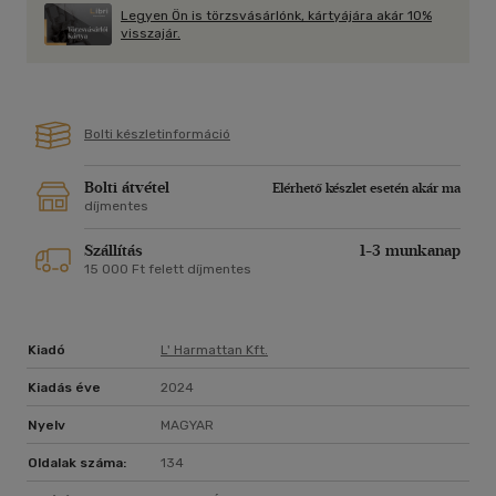
Kutatócsoportjának tagja, illetve 2022 óta a PPKE BTK Kínai
Legyen Ön is törzsvásárlónk, kártyájára akár 10%
Tanszékének egyetemi tanársegédje. Tudományos
visszajár.
érdeklődésének középpontjában az indiai populáris kultúra és
ennek társadalmi vetületei állnak.
Bolti készletinformáció
Bolti átvétel
Elérhető készlet esetén akár ma
díjmentes
Szállítás
1-3 munkanap
15 000 Ft felett díjmentes
Kiadó
L' Harmattan Kft.
Kiadás éve
2024
Nyelv
MAGYAR
Oldalak száma:
134