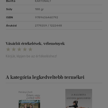
Borító
KARTONÁLT
Súly
188 gr
ISBN
9789636460792
Árukód
2779259 / 1222448
Vásárlói értékelések, vélemények
Kérjük, lépjen be az értékeléshez!
A kategória legkedveltebb termékei