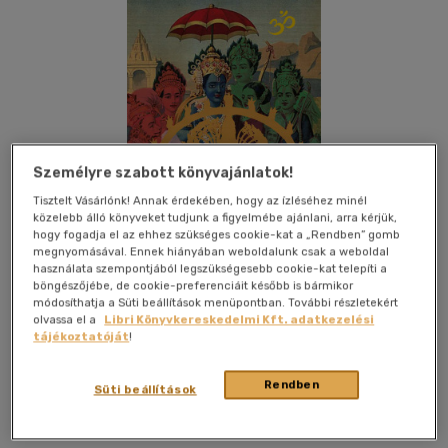
Személyre szabott könyvajánlatok!
Tisztelt Vásárlónk! Annak érdekében, hogy az ízléséhez minél
közelebb álló könyveket tudjunk a figyelmébe ajánlani, arra kérjük,
hogy fogadja el az ehhez szükséges cookie-kat a „Rendben” gomb
megnyomásával. Ennek hiányában weboldalunk csak a weboldal
használata szempontjából legszükségesebb cookie-kat telepíti a
böngészőjébe, de cookie-preferenciáit később is bármikor
módosíthatja a Süti beállítások menüpontban. További részletekért
olvassa el a
Libri Könyvkereskedelmi Kft. adatkezelési
tájékoztatóját
!
Kívánságlistához adom
Megosztom
Rendben
Süti beállítások
L' Harmattan Kft.
|
2024
|
magyar nyelvű
|
kartonált
|
134
oldal