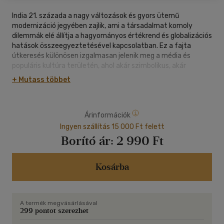
India 21. százada a nagy változások és gyors ütemű
modernizáció jegyében zajlik, ami a társadalmat komoly
dilemmák elé állítja a hagyományos értékrend és globalizációs
hatások összeegyeztetésével kapcsolatban. Ez a fajta
útkeresés különösen izgalmasan jelenik meg a média és
populáris kultúra területén, ahol akár szimbolikus, akár
egészen konkrét formában jelennek meg különböző
+ Mutass többet
érvrendszerek és hitvilágok, amelyek az indiai társadalom
legszélesebb rétegeihez jutnak el.
Jelen kötet a hinduizmusnak, India legnagyobb és politikai
Árinformációk
szempontból legjelentősebb vallásának megjelenését
vizsgálja a média és populáris kultúra világában. A könyvben
Ingyen szállítás 15 000 Ft felett
vizsgáljuk a hindu mitológia különböző alakjainak
Borító ár:
2 990 Ft
reprezentációit, a populáris kultúrának az indiai nemzeti
önképre gyakorolt hatását, illetve a politikai hinduizmusnak a
médiára gyakorolt hatását.
Kosárba
Szivák Júlia 2016-ban végzett az ELTE Indológia Tanszékén
indológusként, 2021-ben pedig a Birmingham City Universityn
A termék megvásárlásával
doktorált média és kultúratudomány szakon. 2015 óta a
299 pontot szerezhet
Pázmány Péter Katolikus Egyetem Modern Kelet-Ázsia