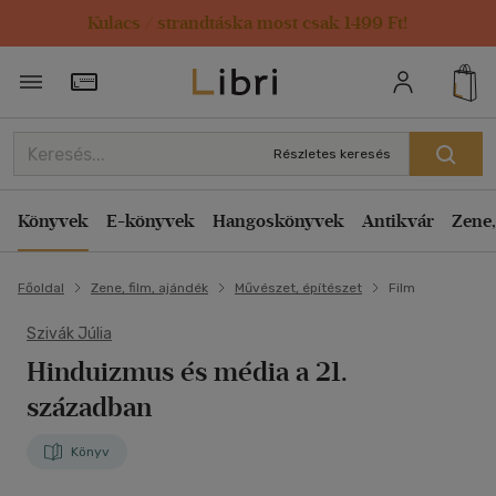
Kulacs / strandtáska most csak 1499 Ft!
Törzsvásárlói Kártya adatai
Részletes keresés
Könyvek
E-könyvek
Hangoskönyvek
Antikvár
Zene,
Főoldal
Zene, film, ajándék
Művészet, építészet
Film
Szivák Júlia
Hinduizmus és média a 21.
században
Könyv