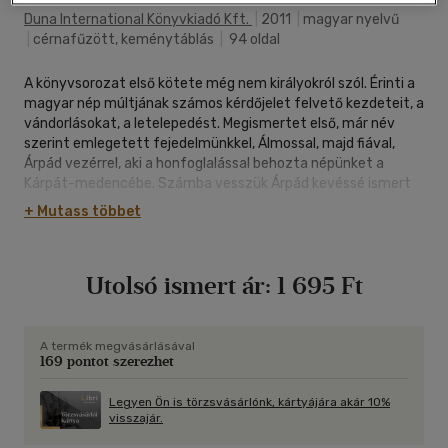
Duna International Könyvkiadó Kft.
|
2011
|
magyar nyelvű
|
cérnafűzött, keménytáblás
|
94 oldal
A könyvsorozat első kötete még nem királyokról szól. Érinti a
magyar nép múltjának számos kérdőjelet felvető kezdeteit, a
vándorlásokat, a letelepedést. Megismertet első, már név
szerint emlegetett fejedelmünkkel, Álmossal, majd fiával,
Árpád vezérrel, aki a honfoglalással behozta népünket a
Kárpát-medencébe. Számba vesszük Árpád kevéssé ismert
utódait, végül elérkezünk Gézához, Szent István apjához, aki
+ Mutass többet
még szintén csak fejedelem volt, de sokkal többet tett a
jövendő magyar állam megalapításáért, mint az a
köztudatban él.
Utolsó ismert ár:
1 695 Ft
A termék megvásárlásával
169 pontot szerezhet
Legyen Ön is törzsvásárlónk, kártyájára akár 10%
visszajár.