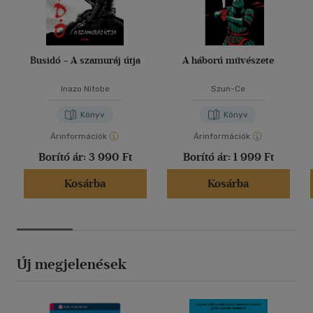
Busidó - A szamuráj útja
A háború művészete
Inazo Nitobe
Szun-Ce
Könyv
Könyv
Árinformációk
Árinformációk
Borító ár:
3 990 Ft
Borító ár:
1 999 Ft
Kosárba
Kosárba
Új megjelenések