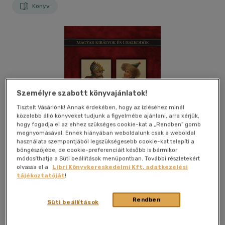
Könyv
Személyre szabott könyvajánlatok!
Tisztelt Vásárlónk! Annak érdekében, hogy az ízléséhez minél
közelebb álló könyveket tudjunk a figyelmébe ajánlani, arra kérjük,
hogy fogadja el az ehhez szükséges cookie-kat a „Rendben” gomb
megnyomásával. Ennek hiányában weboldalunk csak a weboldal
használata szempontjából legszükségesebb cookie-kat telepíti a
böngészőjébe, de cookie-preferenciáit később is bármikor
módosíthatja a Süti beállítások menüpontban. További részletekért
olvassa el a
Libri Könyvkereskedelmi Kft. adatkezelési
tájékoztatóját
!
Kívánságlistához adom
Megosztom
Rendben
Süti beállítások