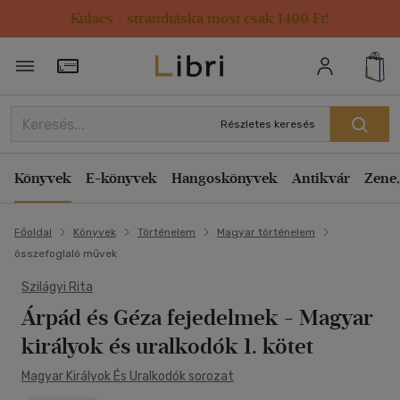
Kulacs / strandtáska most csak 1499 Ft!
Törzsvásárlói Kártya adatai
Részletes keresés
Könyvek
E-könyvek
Hangoskönyvek
Antikvár
Zene,
Főoldal
Könyvek
Történelem
Magyar történelem
összefoglaló művek
Szilágyi Rita
Árpád és Géza fejedelmek
- Magyar
királyok és uralkodók 1. kötet
Magyar Királyok És Uralkodók sorozat