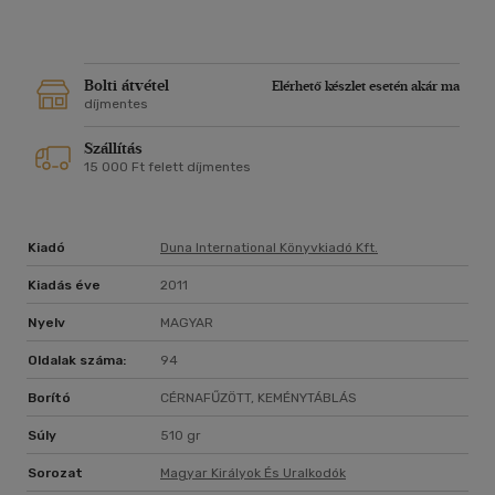
Bolti átvétel
Elérhető készlet esetén akár ma
díjmentes
Szállítás
15 000 Ft felett díjmentes
Kiadó
Duna International Könyvkiadó Kft.
Kiadás éve
2011
Nyelv
MAGYAR
Oldalak száma:
94
Borító
CÉRNAFŰZÖTT, KEMÉNYTÁBLÁS
Súly
510 gr
Sorozat
Magyar Királyok És Uralkodók