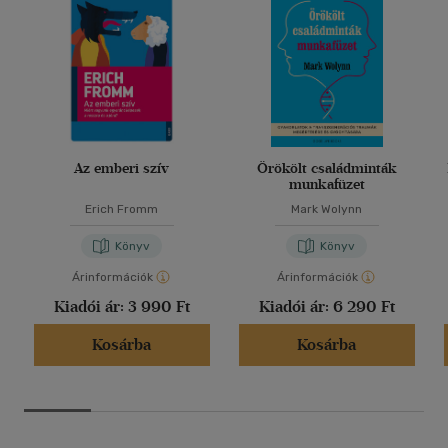
Az emberi szív
Örökölt családminták
munkafüzet
Erich Fromm
Mark Wolynn
Könyv
Könyv
Árinformációk
Árinformációk
Kiadói ár:
3 990 Ft
Kiadói ár:
6 290 Ft
Kosárba
Kosárba