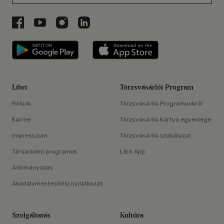
Libri a Facebookon
Libri a Youtube-on
Libri az Instagramon
Libri a LinkedInen
Libri applikáció Szerezd meg: Google P
Libri applikáció 
Libri
Törzsvásárlói Program
Rólunk
Törzsvásárlói Programunkról
Karrier
Törzsvásárlói Kártya egyenlege
Impresszum
Törzsvásárlói szabályzat
Társadalmi programok
Libri App
Adományozás
Akadálymentesítési nyilatkozat
Szolgáltatás
Kultúra