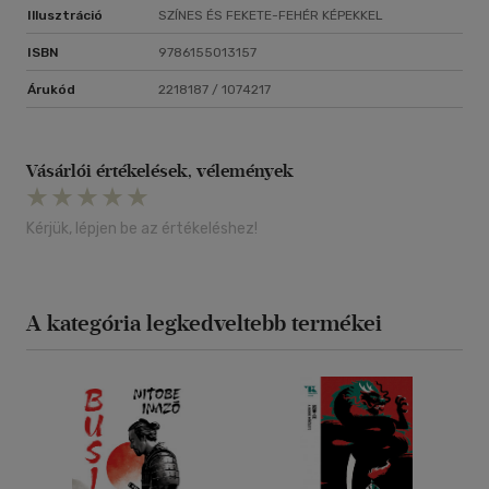
Illusztráció
SZÍNES ÉS FEKETE-FEHÉR KÉPEKKEL
ISBN
9786155013157
Árukód
2218187 / 1074217
Vásárlói értékelések, vélemények
Kérjük, lépjen be az értékeléshez!
A kategória legkedveltebb termékei