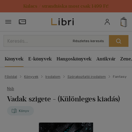
Kulacs / strandtáska most csak 1499 Ft!
Törzsvásárlói Kártya adatai
Részletes keresés
Könyvek
E-könyvek
Hangoskönyvek
Antikvár
Zene,
Főoldal
Könyvek
Irodalom
Szórakoztató irodalom
Fantasy
Nsb
Vadak szigete
- (Különleges kiadás)
Könyv