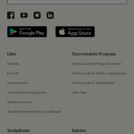
Libri a Facebookon
Libri a Youtube-on
Libri az Instagramon
Libri a LinkedInen
Libri applikáció Szerezd meg: Google P
Libri applikáció 
Libri
Törzsvásárlói Program
Rólunk
Törzsvásárlói Programunkról
Karrier
Törzsvásárlói Kártya egyenlege
Impresszum
Törzsvásárlói szabályzat
Társadalmi programok
Libri App
Adományozás
Akadálymentesítési nyilatkozat
Szolgáltatás
Kultúra