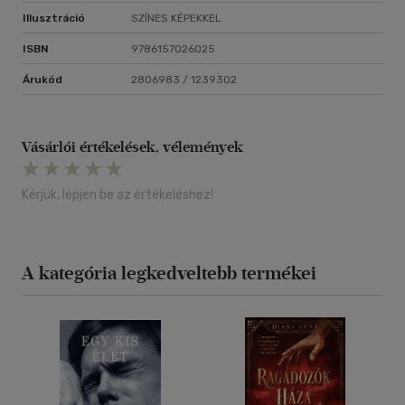
A Vadak szigete egy sötét, érzéki fantasy, ahol a tenger
Illusztráció
SZÍNES KÉPEKKEL
mélye és az erdők árnyai között a szerelem nem megment...
hanem elpusztít.
ISBN
9786157026025
Árukód
2806983 / 1239302
Vásárlói értékelések, vélemények
Kérjük, lépjen be az értékeléshez!
A kategória legkedveltebb termékei