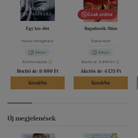
Csak online
Egy kis élet
Ragadozók Háza
Hanya Yanagihara
Diana Hunt
Könyv
Könyv
Árinformációk
Borító ár:
5 890 Ft
Borító ár:
8 999 Ft
Akciós ár:
4 123 Ft
Kosárba
Kosárba
Új megjelenések