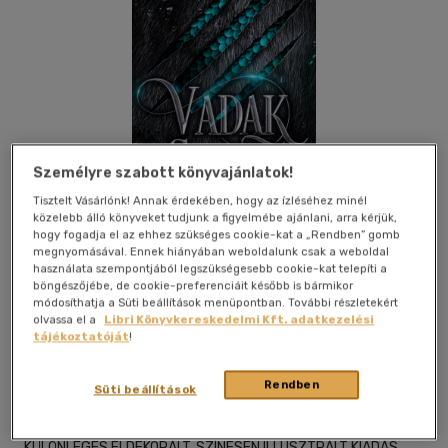
Személyre szabott könyvajánlatok!
Tisztelt Vásárlónk! Annak érdekében, hogy az ízléséhez minél
közelebb álló könyveket tudjunk a figyelmébe ajánlani, arra kérjük,
hogy fogadja el az ehhez szükséges cookie-kat a „Rendben” gomb
megnyomásával. Ennek hiányában weboldalunk csak a weboldal
használata szempontjából legszükségesebb cookie-kat telepíti a
böngészőjébe, de cookie-preferenciáit később is bármikor
módosíthatja a Süti beállítások menüpontban. További részletekért
Kívánságlistához adom
Megosztom
olvassa el a
Libri Könyvkereskedelmi Kft. adatkezelési
tájékoztatóját
!
Németh & Németh Kiadó
|
2026
|
magyar nyelvű
|
füles,
Rendben
Süti beállítások
kartonált
|
476 oldal
KÜLÖNLEGES ÉLDEKORÁLT, SZÍNESEN ILLUSZTRÁLT KIADÁS