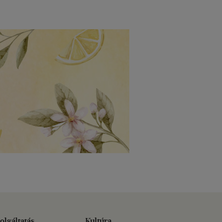
olgáltatás
Kultúra