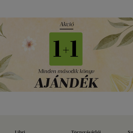
Libri
Törzsvásárlói
Sz