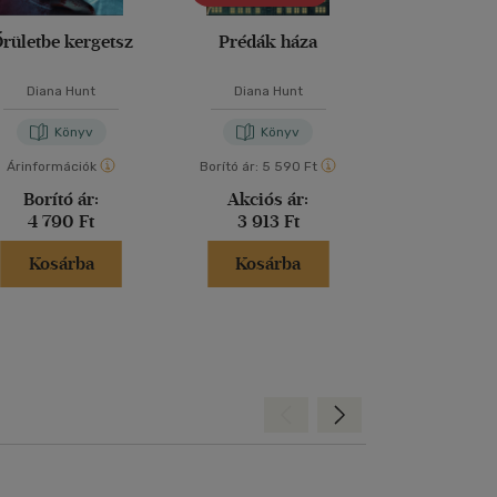
rületbe kergetsz
Prédák háza
A tökélete
Diana Hunt
Diana Hunt
Freida McF
Könyv
Könyv
Kön
Árinformációk
Borító ár:
5 590 Ft
Árinformáci
Borító ár:
Akciós ár:
Kiadói 
4 790 Ft
3 913 Ft
6 599 
Kosárba
Kosárba
Kosár
Hátra
Előre