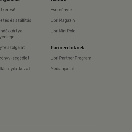
ltkereső
Események
zetés és szállítás
Libri Magazin
ándékkártya
Libri Mini Polc
yenlege
Partnereinknek
yfélszolgálat
könyv-segédlet
Libri Partner Program
állási nyilatkozat
Médiaajánlat