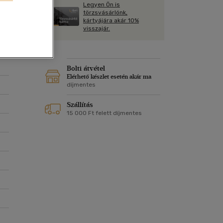
Kártya
Legyen Ön is
Vallás, mitológia
m
törzsvásárlónk,
Képeslap
kártyájára akár 10%
és Természet
visszajár.
yv
Naptár
k
Papír, írószer
ok
Bolti átvétel
Elérhető készlet esetén akár ma
díjmentes
Szállítás
15 000 Ft felett díjmentes