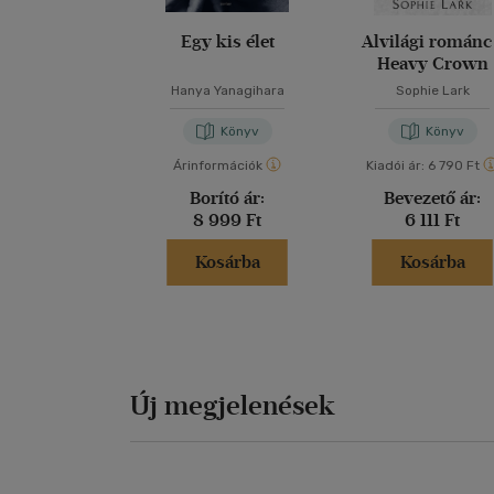
Egy kis élet
Alvilági románc
Heavy Crown
Hanya Yanagihara
Sophie Lark
Könyv
Könyv
Árinformációk
Kiadói ár:
6 790 Ft
Borító ár:
Bevezető ár:
8 999 Ft
6 111 Ft
Kosárba
Kosárba
Új megjelenések