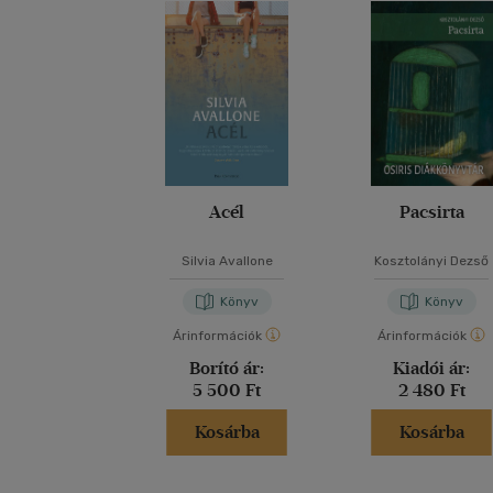
Acél
Pacsirta
Silvia Avallone
Kosztolányi Dezső
Könyv
Könyv
Árinformációk
Árinformációk
Borító ár:
Kiadói ár:
5 500 Ft
2 480 Ft
Kosárba
Kosárba