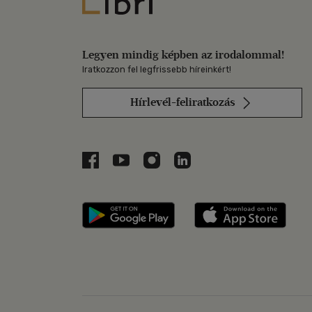
Libri
Legyen mindig képben az irodalommal!
Iratkozzon fel legfrissebb híreinkért!
Hírlevél-feliratkozás
Libri a Facebookon
Libri a Youtube-on
Libri az Instagramon
Libri a LinkedInen
Libri applikáció Szerezd m
Libri