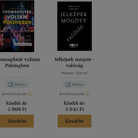
omagfutár voltam
Jelképek mögött -
Magd
Pekingben
valóság
Méliusz József
Nora Bos
Könyv
Könyv
Kön
Árinformációk
Árinformációk
Árinformáci
Kiadói ár:
Kiadói ár:
Kiadói 
5 999 Ft
3 045 Ft
5 999 
Kosárba
Kosárba
Kosár