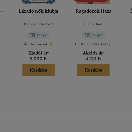
 -
Lázadó nők klubja
Ragadozók Háza
Ő
Kathryn Stockett
Diana Hunt
Könyv
Könyv
Árinformációk
Borító ár:
5 890 Ft
Kiadói ár:
Akciós ár:
6 999 Ft
4 123 Ft
Kosárba
Kosárba