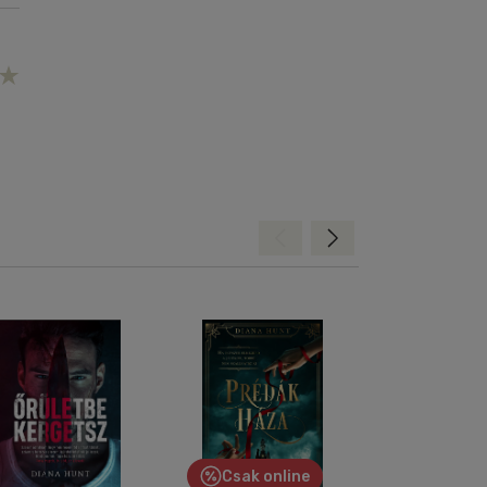
Hátra
Előre
Csak online