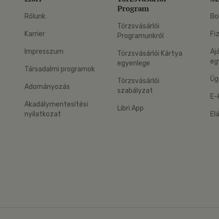
Program
Rólunk
Bo
Törzsvásárlói
Karrier
Fi
Programunkról
Impresszum
Aj
Törzsvásárlói Kártya
eg
egyenlege
Társadalmi programok
Üg
Törzsvásárlói
Adományozás
szabályzat
E-
Akadálymentesítési
Libri App
nyilatkozat
El
eg: Google Play
 applikáció Letölthető az App Store-ból