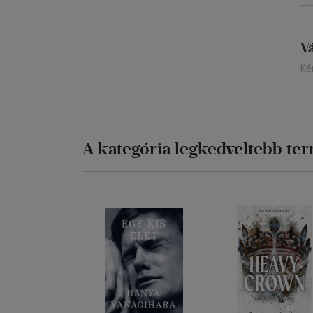
V
Ké
A kategória legkedveltebb te