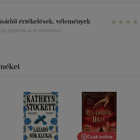
ásárlói értékelések, vélemények
rjük, lépjen be az értékeléshez!
rmékei
Csak online