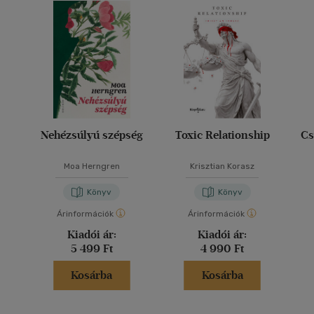
Nehézsúlyú szépség
Toxic Relationship
Cs
Moa Herngren
Krisztian Korasz
Könyv
Könyv
Árinformációk
Árinformációk
Kiadói ár:
Kiadói ár:
5 499 Ft
4 990 Ft
Kosárba
Kosárba