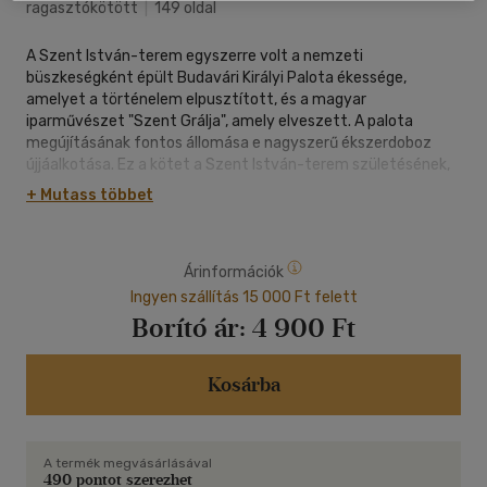
ragasztókötött
|
149 oldal
A Szent István-terem egyszerre volt a nemzeti
büszkeségként épült Budavári Királyi Palota ékessége,
amelyet a történelem elpusztított, és a magyar
iparművészet "Szent Grálja", amely elveszett. A palota
megújításának fontos állomása e nagyszerű ékszerdoboz
újjáalkotása. Ez a kötet a Szent István-terem születésének,
pusztulásának és újjászületésének történetét beszéli el: a
+ Mutass többet
múlttal való találkozásra hívja az Olvasót.
Árinformációk
Ingyen szállítás 15 000 Ft felett
Borító ár:
4 900 Ft
Kosárba
A termék megvásárlásával
490 pontot szerezhet