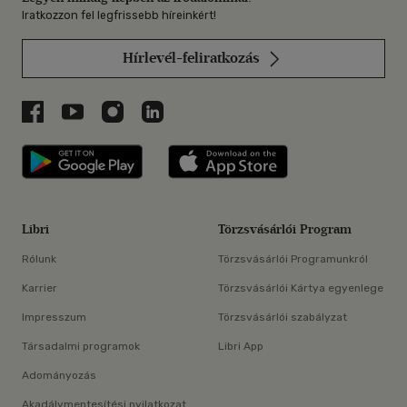
Iratkozzon fel legfrissebb híreinkért!
Hírlevél-feliratkozás
Libri a Facebookon
Libri a Youtube-on
Libri az Instagramon
Libri a LinkedInen
Libri applikáció Szerezd meg: Google P
Libri applikáció 
Libri
Törzsvásárlói Program
Rólunk
Törzsvásárlói Programunkról
Karrier
Törzsvásárlói Kártya egyenlege
Impresszum
Törzsvásárlói szabályzat
Társadalmi programok
Libri App
Adományozás
Akadálymentesítési nyilatkozat