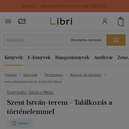
Kulacs / strandtáska most csak 1499 Ft!
Törzsvásárlói Kártya adatai
Részletes keresés
Könyvek
E-könyvek
Hangoskönyvek
Antikvár
Zene,
Főoldal
Könyvek
Történelem
Magyar történelem
művelődéstörténet, kultúrtörténet
Szentpály-Juhász Miklós
Szent István-terem
- Találkozás a
történelemmel
Könyv