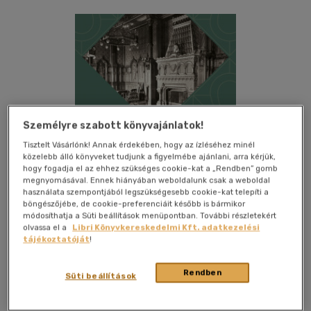
Személyre szabott könyvajánlatok!
Tisztelt Vásárlónk! Annak érdekében, hogy az ízléséhez minél
közelebb álló könyveket tudjunk a figyelmébe ajánlani, arra kérjük,
hogy fogadja el az ehhez szükséges cookie-kat a „Rendben” gomb
megnyomásával. Ennek hiányában weboldalunk csak a weboldal
használata szempontjából legszükségesebb cookie-kat telepíti a
böngészőjébe, de cookie-preferenciáit később is bármikor
módosíthatja a Süti beállítások menüpontban. További részletekért
olvassa el a
Libri Könyvkereskedelmi Kft. adatkezelési
tájékoztatóját
!
Kívánságlistához adom
Megosztom
Rendben
Süti beállítások
Hauszmann Alapítvány
|
2021
|
magyar nyelvű
|
puhatáblás,