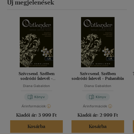
Új megjelenések
Szívcsend, Szélben
Szívcsend, Szélben
sodródó falevél -
sodródó falevél - Puhatábla
Keménytábla
Diana Gabaldon
Diana Gabaldon
Könyv
Könyv
Árinformációk
Árinformációk
Kiadói ár:
3 999 Ft
Kiadói ár:
2 999 Ft
Kosárba
Kosárba