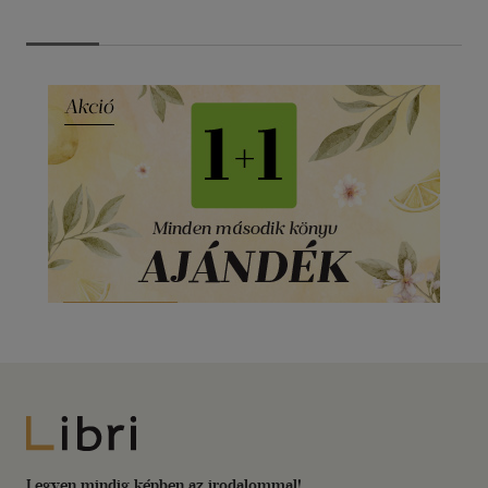
Libri
Legyen mindig képben az irodalommal!