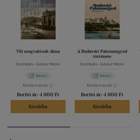
Ybl megvalósult álma
A Budavári Palotanegyed
története
Szentpály-Juhász Miklós
Szentpály-Juhász Miklós
Könyv
Könyv
Árinformációk
Árinformációk
Borító ár:
4 900 Ft
Borító ár:
4 900 Ft
Kosárba
Kosárba