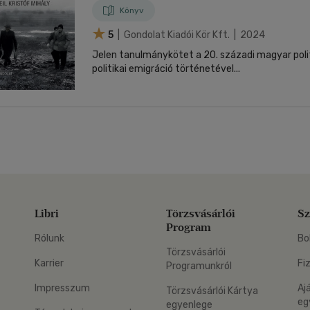
Könyv
5
| Gondolat Kiadói Kör Kft. | 2024
Jelen tanulmánykötet a 20. századi magyar poli
politikai emigráció történetével...
Libri
Törzsvásárlói
Sz
Program
Rólunk
Bo
Törzsvásárlói
Karrier
Fi
Programunkról
Impresszum
Aj
Törzsvásárlói Kártya
eg
egyenlege