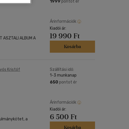
Kártya
1999
pontot ér
Vallás, mitológia
m
Képeslap
és Természet
yv
Naptár
Árinformációk
k
Kiadói ár:
Papír, írószer
19 990 Ft
ok
 ASZTALI ALBUM A
Kosárba
vós Kristóf
Szállítási idő:
1-3 munkanap
650
pontot ér
Árinformációk
Kiadói ár:
6 500 Ft
nulmánykötet, a
Kosárba