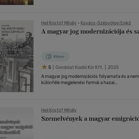
Heil Kristóf Mihály
-
Kovács-Szépvölgyi Enikő
A magyar jog modernizációja és s
Könyv
5
| Gondolat Kiadói Kör Kft. | 2025
A magyar jog modernizációs folyamata és a nem
különféle megjelenési formái a hazai...
Heil Kristóf Mihály
Szemelvények a magyar emigráció