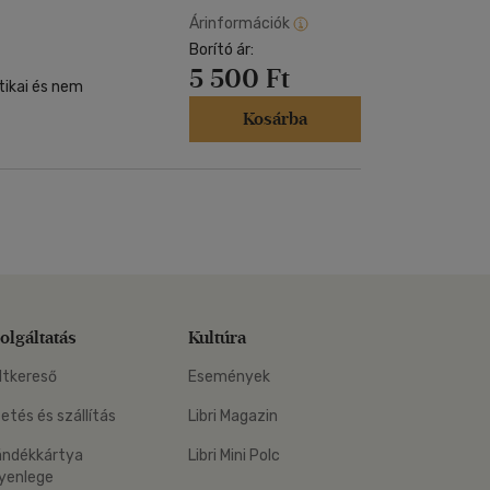
Árinformációk
Borító ár:
5 500 Ft
tikai és nem
Kosárba
olgáltatás
Kultúra
ltkereső
Események
zetés és szállítás
Libri Magazin
ándékkártya
Libri Mini Polc
yenlege