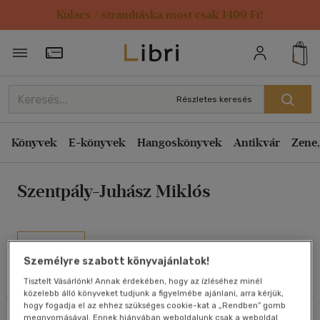
Kulacs / strandtáska most csak 1499 Ft!
Rendezés
Törzsvásárlói Kártya adatai
Rendezés
Kiadás éve szerint csökkenő
Részletes keresés
Kiadás éve szerint növekvő
Ár szerint csökkenő
Könyvek
E-könyvek
Hangoskönyvek
Antikvár
Zene,
Ár szerint növekvő
Szentpály-Juhász Miklós
Eladott darabszám szerint csökkenő
Eladott darabszám szerint növekvő
Cím szerint A-Z
Művei
Szerző szerint A-Z
Személyre szabott könyvajánlatok!
Olvasói vélemények
Tisztelt Vásárlónk! Annak érdekében, hogy az ízléséhez minél
közelebb álló könyveket tudjunk a figyelmébe ajánlani, arra kérjük,
Megjelenítés
hogy fogadja el az ehhez szükséges cookie-kat a „Rendben” gomb
Szűrés
Rendezés
megnyomásával. Ennek hiányában weboldalunk csak a weboldal
20 db / oldal