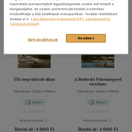
használata szempontjából legszükségesebb cookie-kat telepíti a
40 db / oldal
böngészőjébe, de cookie-preferenciáit később is bármikor
módosíthatja a Süti beállítások menüpontban. További részletekért
Összesen
4
db
olvassa el a
Libri Könyvkereskedelmi Kft. adatkezelési
tájékoztatóját
!
Alkalmaz
Rendben
Süti beállítások
Ybl megvalósult álma
A Budavári Palotanegyed
története
Szentpály-Juhász Miklós
Szentpály-Juhász Miklós
Könyv
Könyv
Árinformációk
Árinformációk
Borító ár:
4 900 Ft
Borító ár:
4 900 Ft