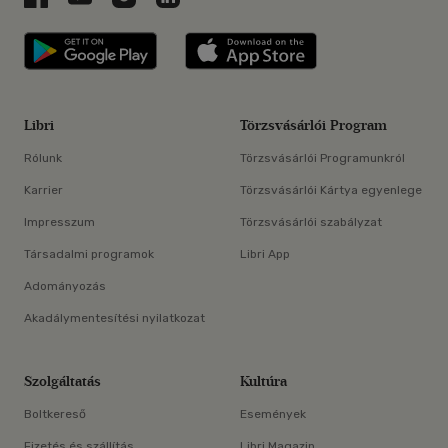
Libri applikáció Szerezd meg: Google P
Libri applikáció 
Libri
Törzsvásárlói Program
Rólunk
Törzsvásárlói Programunkról
Karrier
Törzsvásárlói Kártya egyenlege
Impresszum
Törzsvásárlói szabályzat
Társadalmi programok
Libri App
Adományozás
Akadálymentesítési nyilatkozat
Szolgáltatás
Kultúra
Boltkereső
Események
Fizetés és szállítás
Libri Magazin