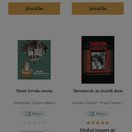
Kosárba
Kosárba
Szent István-terem
Társutasok az őszödi úton
Szentpály-Juhász Miklós
Csorba József
-
Fricz Tamás
-
Szentpály-Juhász Miklós
Könyv
Könyv
Utolsó ismert ár: