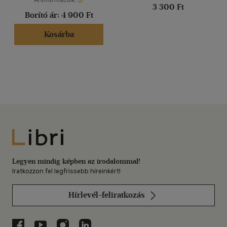
Árinformációk
3 300 Ft
Borító ár:
4 900 Ft
Kosárba
Libri
Legyen mindig képben az irodalommal!
Iratkozzon fel legfrissebb híreinkért!
Hírlevél-feliratkozás
Libri a Facebookon
Libri a Youtube-on
Libri az Instagramon
Libri a LinkedInen