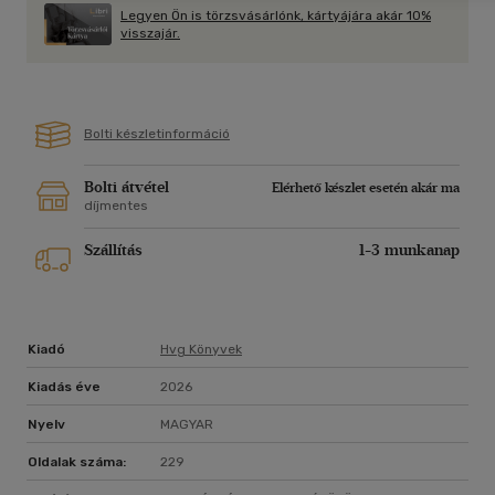
túlélőkönyv mindazoknak, akik nemcsak leülnének az
Legyen Ön is törzsvásárlónk, kártyájára akár 10%
asztalhoz - hanem nyerni is szeretnének.
visszajár.
Bolti készletinformáció
Bolti átvétel
Elérhető készlet esetén akár ma
díjmentes
Szállítás
1-3 munkanap
Kiadó
Hvg Könyvek
Kiadás éve
2026
Nyelv
MAGYAR
Oldalak száma:
229