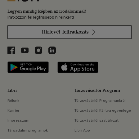
Legyen mindig képben az irodalommal!
Iratkozzon fel legfrissebb híreinkért!
Hírlevél-feliratkozás
Libri a Facebookon
Libri a Youtube-on
Libri az Instagramon
Libri a LinkedInen
Libri applikáció Szerezd meg: Google P
Libri applikáció 
Libri
Törzsvásárlói Program
Rólunk
Törzsvásárlói Programunkról
Karrier
Törzsvásárlói Kártya egyenlege
Impresszum
Törzsvásárlói szabályzat
Társadalmi programok
Libri App