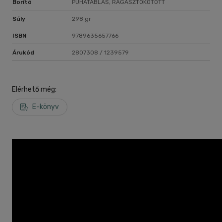
Borító
PUHATÁBLÁS, RAGASZTÓKÖTÖTT
Súly
298 gr
ISBN
9789635657766
Árukód
2807308 / 1239579
Elérhető még:
E-könyv