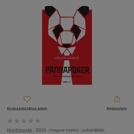
Kívánságlistához adom
Megosztom
Hvg Könyvek
|
2026
|
magyar nyelvű
|
puhatáblás,