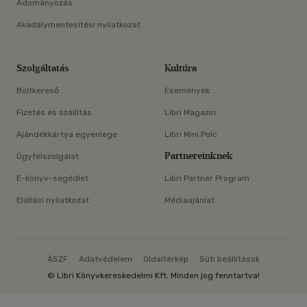
Adományozás
Akadálymentesítési nyilatkozat
Szolgáltatás
Kultúra
Boltkereső
Események
Fizetés és szállítás
Libri Magazin
Ajándékkártya egyenlege
Libri Mini Polc
Partnereinknek
Ügyfélszolgálat
E-könyv-segédlet
Libri Partner Program
Elállási nyilatkozat
Médiaajánlat
ÁSZF
Adatvédelem
Oldaltérkép
Süti beállítások
© Libri Könyvkereskedelmi Kft. Minden jog fenntartva!