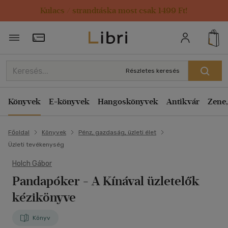
Kulacs / strandtáska most csak 1499 Ft!
Törzsvásárlói Kártya adatai
Részletes keresés
Könyvek
E-könyvek
Hangoskönyvek
Antikvár
Zene,
Főoldal
Könyvek
Pénz, gazdaság, üzleti élet
Üzleti tevékenység
Holch Gábor
Pandapóker
- A Kínával üzletelők
kézikönyve
Könyv