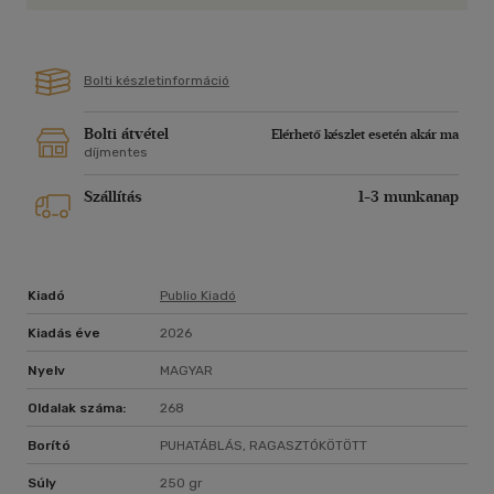
Bolti készletinformáció
Bolti átvétel
Elérhető készlet esetén akár ma
díjmentes
Szállítás
1-3 munkanap
Kiadó
Publio Kiadó
Kiadás éve
2026
Nyelv
MAGYAR
Oldalak száma:
268
Borító
PUHATÁBLÁS, RAGASZTÓKÖTÖTT
Súly
250 gr