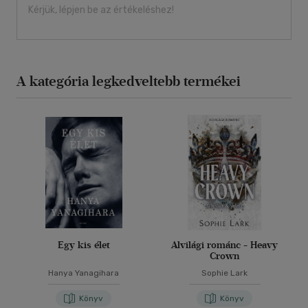
Kérjük, lépjen be az értékeléshez!
A kategória legkedveltebb termékei
Egy kis élet
Alvilági románc - Heavy
Crown
Hanya Yanagihara
Sophie Lark
Könyv
Könyv