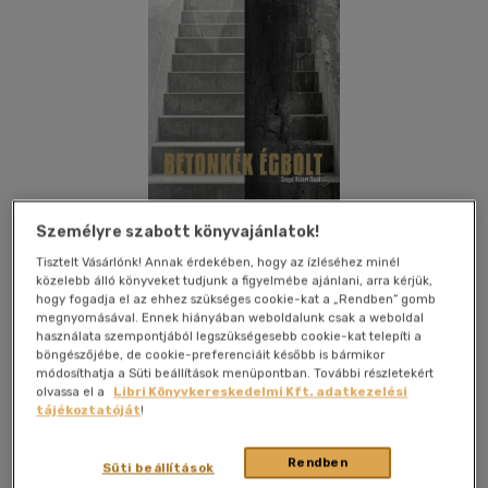
Személyre szabott könyvajánlatok!
Tisztelt Vásárlónk! Annak érdekében, hogy az ízléséhez minél
közelebb álló könyveket tudjunk a figyelmébe ajánlani, arra kérjük,
hogy fogadja el az ehhez szükséges cookie-kat a „Rendben” gomb
megnyomásával. Ennek hiányában weboldalunk csak a weboldal
használata szempontjából legszükségesebb cookie-kat telepíti a
Kívánságlistához adom
Megosztom
böngészőjébe, de cookie-preferenciáit később is bármikor
módosíthatja a Süti beállítások menüpontban. További részletekért
(4 vélemény)
olvassa el a
Libri Könyvkereskedelmi Kft. adatkezelési
tájékoztatóját
!
Publio Kiadó
|
2026
|
magyar nyelvű
|
puhatáblás,
ragasztókötött
|
268 oldal
Rendben
Süti beállítások