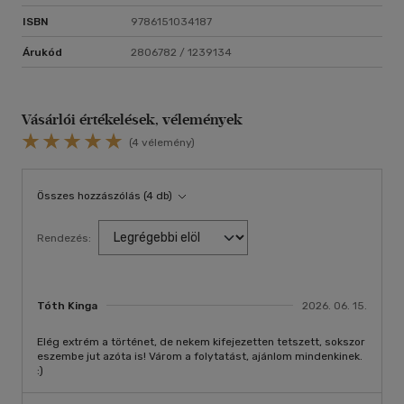
ISBN
9786151034187
Árukód
2806782 / 1239134
Vásárlói értékelések, vélemények
(4 vélemény)
Összes hozzászólás (4 db)
Rendezés:
Tóth Kinga
2026. 06. 15.
Elég extrém a történet, de nekem kifejezetten tetszett, sokszor
eszembe jut azóta is! Várom a folytatást, ajánlom mindenkinek.
:)