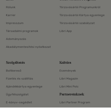
Rólunk
Törzsvásárlói Programunkról
Karrier
Törzsvásárlói Kártya egyenlege
Impresszum
Törzsvásárlói szabályzat
Társadalmi programok
Libri App
Adományozás
Akadálymentesítési nyilatkozat
Szolgáltatás
Kultúra
Boltkereső
Események
Fizetés és szállítás
Libri Magazin
Ajándékkártya egyenlege
Libri Mini Polc
Partnereinknek
Ügyfélszolgálat
E-könyv-segédlet
Libri Partner Program
Elállási nyilatkozat
Médiaajánlat