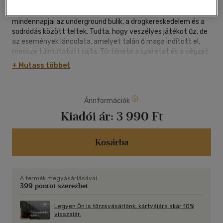
Két élet, két út - és egy világ, amelyben a sors mindig utat tör
magának. Kicsi G számára nem létezett jövőkép:
mindennapjai az underground bulik, a drogkereskedelem és a
sodródás között teltek. Tudta, hogy veszélyes játékot űz, de
az események láncolata, amelyet talán ő maga indított el,
messze túlmutatott rajta. Története a szeretet és a végzet
harcát mutatja be - azt, amikor már nem elég, ha valakiért
+ Mutass többet
mindent feláldozunk, mert a sors könyörtelenül beteljesedik.
Ezzel párhuzamosan Isra, a Metropolitán világ fiatal
közalkalmazottja látszólag békés mindennapjait éli, egy olyan
Árinformációk
társadalomban, amelynek egyetlen feladata, hogy
fenntartsa a tökéletes harmóniát Egy váratlan küldetés
Kiadói ár:
3 990 Ft
azonban kiszakítja a megszokott keretek közül, és olyan
kalandokba sodorja, amelyek átírják mindazt, amit a világról
és önmagáról gondolt. A Beton Kék Égbolt egyszerre sötét és
Kosárba
reményteli történet, amely két ember útján keresztül teszi
fel a kérdést: vajon megvédhetjük-e magunkat saját
árnyainktól?
A termék megvásárlásával
399 pontot szerezhet
Legyen Ön is törzsvásárlónk, kártyájára akár 10%
visszajár.