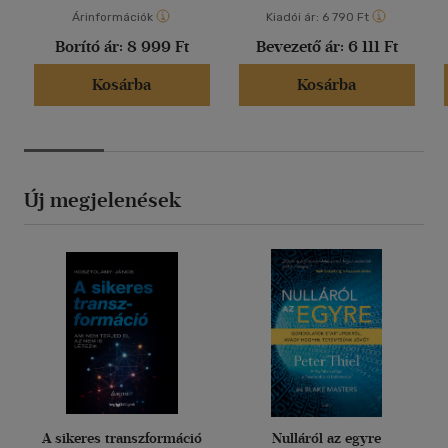
Árinformációk
Kiadói ár:
6 790 Ft
Borító ár:
8 999 Ft
Bevezető ár:
6 111 Ft
Kosárba
Kosárba
Új megjelenések
A sikeres transzformáció
Nulláról az egyre