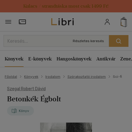
Kulacs / strandtáska most csak 1499 Ft!
Törzsvásárlói Kártya adatai
Részletes keresés
Könyvek
E-könyvek
Hangoskönyvek
Antikvár
Zene,
Főoldal
Könyvek
Irodalom
Szórakoztató irodalom
Sci-fi
Szegal Robert Dávid
Betonkék Égbolt
Könyv