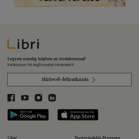
Libri
Legyen mindig képben az irodalommal!
Iratkozzon fel legfrissebb híreinkért!
Hírlevél-feliratkozás
Libri a Facebookon
Libri a Youtube-on
Libri az Instagramon
Libri a LinkedInen
Libri applikáció Szerezd meg: Google P
Libri applikáció 
Libri
Törzsvásárlói Program