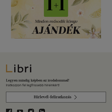
Libri
Legyen mindig képben az irodalommal!
Iratkozzon fel legfrissebb híreinkért!
Hírlevél-feliratkozás
Libri a Facebookon
Libri a Youtube-on
Libri az Instagramon
Libri a LinkedInen