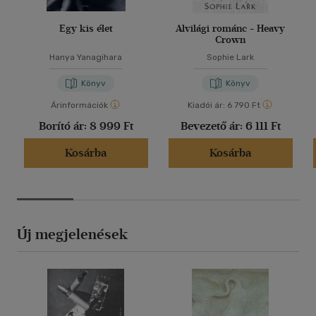
Egy kis élet
Alvilági románc - Heavy
Crown
Hanya Yanagihara
Sophie Lark
Könyv
Könyv
Árinformációk
Kiadói ár:
6 790 Ft
Borító ár:
8 999 Ft
Bevezető ár:
6 111 Ft
Kosárba
Kosárba
Új megjelenések