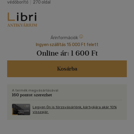
védőborító
|
270 oldal
Árinformációk
Ingyen szállítás 15 000 Ft felett
Online ár:
1 600 Ft
Kosárba
A termék megvásárlásával
160 pontot szerezhet
Legyen Ön is törzsvásárlónk, kártyájára akár 10%
visszajár.