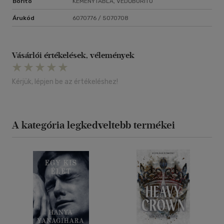
Borító
KEMÉNYTÁBLA, VÉDŐBORÍTÓ
Árukód
6070776 / 5070708
Vásárlói értékelések, vélemények
Kérjük, lépjen be az értékeléshez!
A kategória legkedveltebb termékei