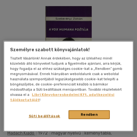
Személyre szabott könyvajánlatok!
Tisztelt Vásárlónk! Annak érdekében, hogy az ízléséhez minél
közelebb álló könyveket tudjunk a figyelmébe ajánlani, arra kérjük,
hogy fogadja el az ehhez szükséges cookie-kat a „Rendben” gomb
megnyomásával. Ennek hiányában weboldalunk csak a weboldal
használata szempontjából legszükségesebb cookie-kat telepíti a
böngészőjébe, de cookie-preferenciáit később is bármikor
módosíthatja a Süti beállítások menüpontban. További részletekért
olvassa el a
Libri Könyvkereskedelmi Kft. adatkezelési
tájékoztatóját
!
Kívánságlistához adom
Megosztom
Rendben
Süti beállítások
Madách Kiadó
|
1972
|
magyar nyelvű
|
keménytábla,