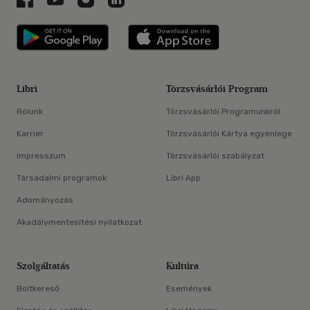
Libri applikáció Szerezd meg: Google P
Libri applikáció 
Libri
Törzsvásárlói Program
Rólunk
Törzsvásárlói Programunkról
Karrier
Törzsvásárlói Kártya egyenlege
Impresszum
Törzsvásárlói szabályzat
Társadalmi programok
Libri App
Adományozás
Akadálymentesítési nyilatkozat
Szolgáltatás
Kultúra
Boltkereső
Események