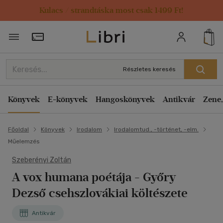
Kulacs / strandtáska most csak 1499 Ft!
Törzsvásárlói Kártya adatai
Részletes keresés
Könyvek
E-könyvek
Hangoskönyvek
Antikvár
Zene,
Főoldal
Könyvek
Irodalom
Irodalomtud., -történet, -elm.
Műelemzés
Szeberényi Zoltán
A vox humana poétája
- Győry
Dezső csehszlovákiai költészete
Antikvár