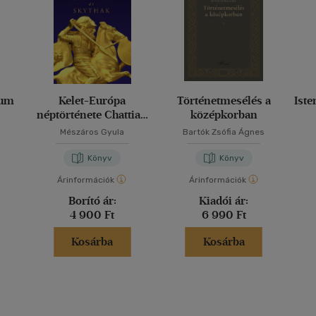
rum
Kelet-Európa
Történetmesélés a
Iste
néptörténete Chattiak
középkorban
és Skythák
Mészáros Gyula
Bartók Zsófia Ágnes
Könyv
Könyv
Árinformációk
Árinformációk
Borító ár:
Kiadói ár:
4 900 Ft
6 990 Ft
Kosárba
Kosárba