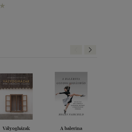
Hátra
Előre
Vályogházak
A balerina
Ezt a könyv