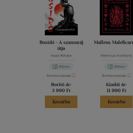
Busidó - A szamuráj
Malleus Malefica
útja
Inazo Nitobe
Henricus Institoris
Könyv
Könyv
Árinformációk
Árinformációk
Borító ár:
Kiadói ár:
3 990 Ft
11 990 Ft
Kosárba
Kosárba