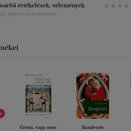
ásárlói értékelések, vélemények
rjük, lépjen be az értékeléshez!
rmékei
e
Értem, vagy nem
Ikonfestés