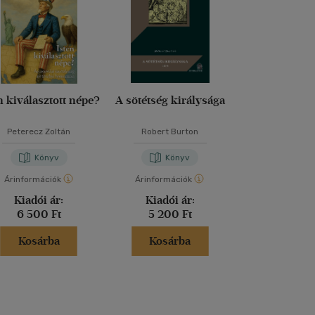
n kiválasztott népe?
A sötétség királysága
A magyar bea
históriás 
Peterecz Zoltán
Robert Burton
Kőbányai J
Könyv
Könyv
Kön
Árinformációk
Árinformációk
Árinformáci
Kiadói ár:
Kiadói ár:
Kiadói 
6 500 Ft
5 200 Ft
5 900 
Kosárba
Kosárba
Kosár