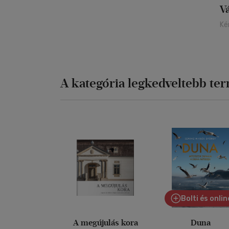
V
Ké
A kategória legkedveltebb te
Bolti és onlin
A megújulás kora
Duna