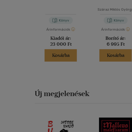
Száraz Miklós Györg
Könyv
Könyv
Árinformációk
Árinformációk
Kiadói ár:
Borító ár:
23 000 Ft
6 995 Ft
Kosárba
Kosárba
Új megjelenések