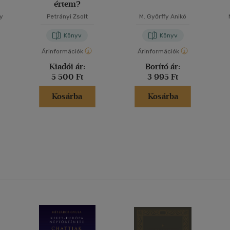
értem?
y
Petrányi Zsolt
M. Győrffy Anikó
Könyv
Könyv
Árinformációk
Árinformációk
Kiadói ár:
Borító ár:
5 500 Ft
3 995 Ft
Kosárba
Kosárba