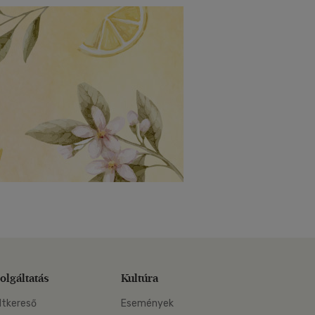
olgáltatás
Kultúra
ltkereső
Események