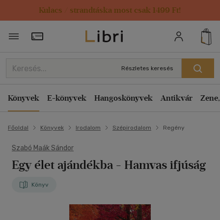
Kulacs / strandtáska most csak 1499 Ft!
Törzsvásárlói Kártya adatai
Részletes keresés
Könyvek
E-könyvek
Hangoskönyvek
Antikvár
Zene,
Főoldal
Könyvek
Irodalom
Szépirodalom
Regény
Szabó Maák Sándor
Egy élet ajándékba
- Hamvas ifjúság
Könyv