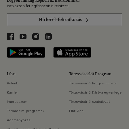
Legyen mindig képben az irodalommal!
Iratkozzon fel legfrissebb híreinkért!
Hírlevél-feliratkozás
Libri a Facebookon
Libri a Youtube-on
Libri az Instagramon
Libri a LinkedInen
Libri applikáció Szerezd meg: Google P
Libri applikáció 
Libri
Törzsvásárlói Program
Rólunk
Törzsvásárlói Programunkról
Karrier
Törzsvásárlói Kártya egyenlege
Impresszum
Törzsvásárlói szabályzat
Társadalmi programok
Libri App
Adományozás