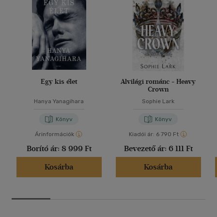
Egy kis élet
Alvilági románc - Heavy
Crown
Hanya Yanagihara
Sophie Lark
Könyv
Könyv
Árinformációk
Kiadói ár:
6 790 Ft
Borító ár:
8 999 Ft
Bevezető ár:
6 111 Ft
Kosárba
Kosárba