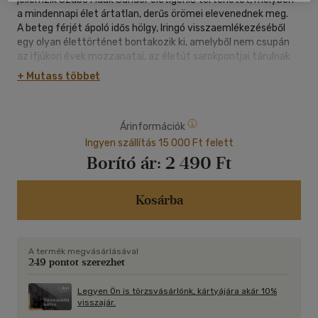
a mindennapi élet ártatlan, derűs örömei elevenednek meg.
A beteg férjét ápoló idős hölgy, Iringó visszaemlékezéséből
egy olyan élettörténet bontakozik ki, amelyből nem csupán
az ifjúkori évek mozzanatai, az életút sarokpontjai tárulnak
elénk, de az erdélyi szülővárost fojtogató diktatórikus
+ Mutass többet
hangulatot is szinte együtt éljük át a főszereplőkkel. Iringó,
akinek a szüleit, barátnőjét is megismerhetjük, orvosnak
készül, szerelmét, Nimródot a mérnöki pálya vonzza; sikeres
Árinformációk
felvételi esetén el kell válniuk egymástól.
A kötet legfőbb erénye mégsem a korrajzban vagy a történet
Ingyen szállítás 15 000 Ft felett
váratlan fordulataiban rejlik, sokkal inkább a kivetített belső
Borító ár:
2 490 Ft
monológok szépségében, a lapokon megelevenedő
természetben, a történetmesélés egyediségében.
Kosárba
A termék megvásárlásával
249 pontot szerezhet
Legyen Ön is törzsvásárlónk, kártyájára akár 10%
visszajár.