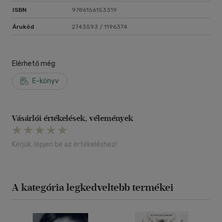
ISBN
9786156153319
Árukód
2743593 / 1196374
Elérhető még:
E-könyv
Vásárlói értékelések, vélemények
Kérjük, lépjen be az értékeléshez!
A kategória legkedveltebb termékei