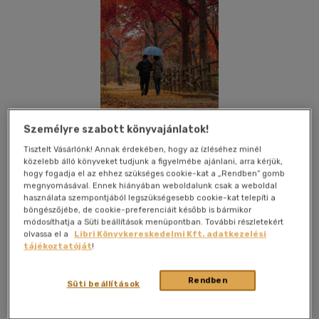
Személyre szabott könyvajánlatok!
Tisztelt Vásárlónk! Annak érdekében, hogy az ízléséhez minél
közelebb álló könyveket tudjunk a figyelmébe ajánlani, arra kérjük,
hogy fogadja el az ehhez szükséges cookie-kat a „Rendben” gomb
megnyomásával. Ennek hiányában weboldalunk csak a weboldal
használata szempontjából legszükségesebb cookie-kat telepíti a
böngészőjébe, de cookie-preferenciáit később is bármikor
Kívánságlistához adom
Megosztom
módosíthatja a Süti beállítások menüpontban. További részletekért
olvassa el a
Libri Könyvkereskedelmi Kft. adatkezelési
tájékoztatóját
!
Könyv Guru
|
2020
|
magyar nyelvű
|
kartonált
|
125 oldal
Rendben
Süti beállítások
Filmszerű képek, játékos humor, varázslatos hangulatok
jellemzik Szabó Maák Sándor életigenlő történetét, melyben