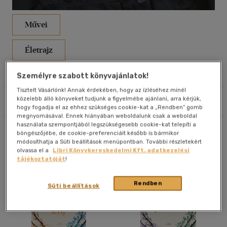
Művei
Életrajz
Olvasói vélemények
Személyre szabott könyvajánlatok!
Tisztelt Vásárlónk! Annak érdekében, hogy az ízléséhez minél
közelebb álló könyveket tudjunk a figyelmébe ajánlani, arra kérjük,
Szűrés
Rendezés
hogy fogadja el az ehhez szükséges cookie-kat a „Rendben” gomb
megnyomásával. Ennek hiányában weboldalunk csak a weboldal
használata szempontjából legszükségesebb cookie-kat telepíti a
Összesen
20
db
böngészőjébe, de cookie-preferenciáit később is bármikor
módosíthatja a Süti beállítások menüpontban. További részletekért
olvassa el a
Libri Könyvkereskedelmi Kft. adatkezelési
tájékoztatóját
!
Rendben
Süti beállítások