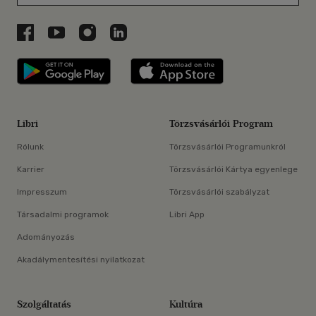
Libri a Facebookon
Libri a Youtube-on
Libri az Instagramon
Libri a LinkedInen
Libri applikáció Szerezd meg: Google P
Libri applikáció 
Libri
Törzsvásárlói Program
Rólunk
Törzsvásárlói Programunkról
Karrier
Törzsvásárlói Kártya egyenlege
Impresszum
Törzsvásárlói szabályzat
Társadalmi programok
Libri App
Adományozás
Akadálymentesítési nyilatkozat
Szolgáltatás
Kultúra