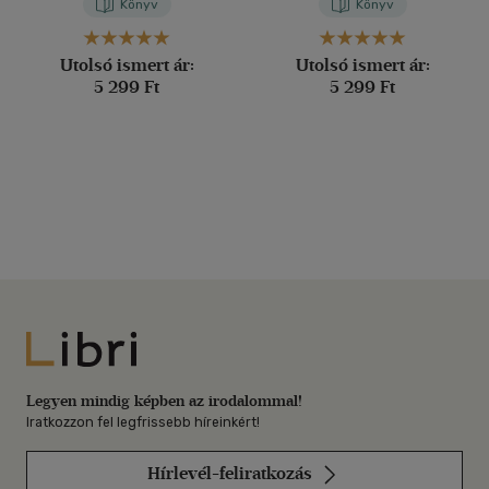
Könyv
Könyv
Utolsó ismert ár:
Utolsó ismert ár:
5 299 Ft
5 299 Ft
Libri
Legyen mindig képben az irodalommal!
Iratkozzon fel legfrissebb híreinkért!
Hírlevél-feliratkozás