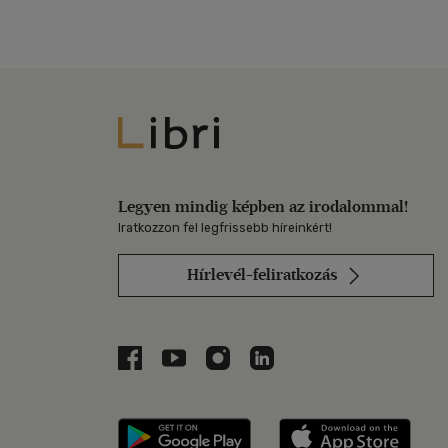
Libri
Legyen mindig képben az irodalommal!
Iratkozzon fel legfrissebb híreinkért!
Hírlevél-feliratkozás
Libri a Facebookon
Libri a Youtube-on
Libri az Instagramon
Libri a LinkedInen
Libri applikáció Szerezd m
Libri