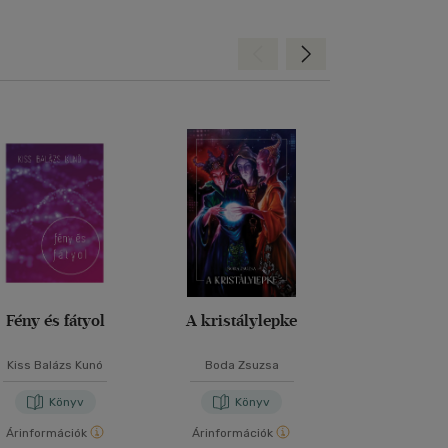
Hátra
Előre
Fény és fátyol
A kristálylepke
Belső Ut
Szandrá
Kiss Balázs Kunó
Boda Zsuzsa
Keresztes Al
Könyv
Könyv
Kön
Árinformációk
Árinformációk
Árinformáci