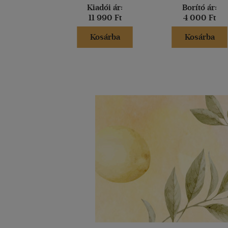
Kiadói ár:
Borító ár:
11 990 Ft
4 000 Ft
Kosárba
Kosárba