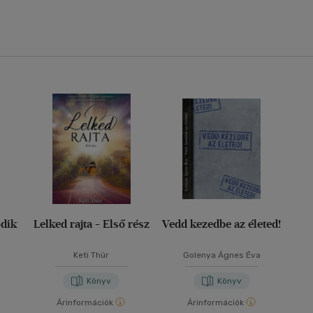
odik
Lelked rajta - Első rész
Vedd kezedbe az életed!
Keti Thür
Golenya Ágnes Éva
Könyv
Könyv
Árinformációk
Árinformációk