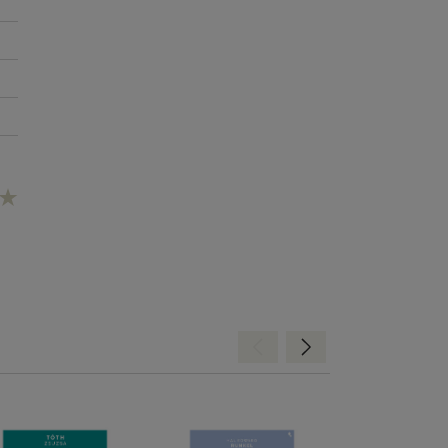
Hátra
Előre