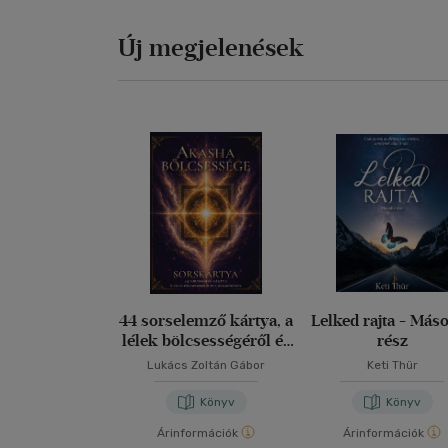
Új megjelenések
44 sorselemző kártya, a
Lelked rajta - Más
lélek bölcsességéről és
rész
a harmóniáról
Lukács Zoltán Gábor
Keti Thür
Könyv
Könyv
Árinformációk
Árinformációk