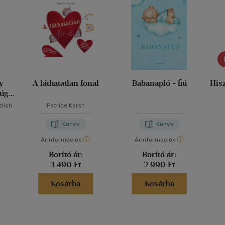
y
A láthatatlan fonal
Babanapló - fiú
Hisz
 úgy,
zlish
Patrice Karst
Könyv
Könyv
Árinformációk
Árinformációk
Borító ár:
Borító ár:
3 490 Ft
2 990 Ft
Kosárba
Kosárba