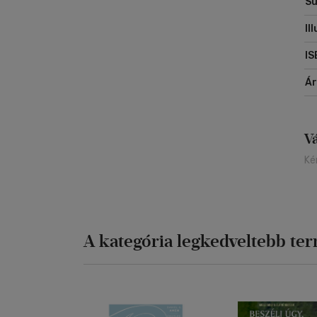
Sú
Il
IS
Á
V
Ké
A kategória legkedveltebb te