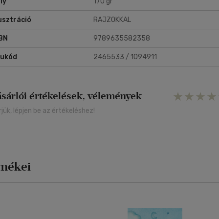
ly
170 gr
lusztráció
RAJZOKKAL
BN
9789635582358
rukód
2465533 / 1094911
ásárlói értékelések, vélemények
rjük, lépjen be az értékeléshez!
rmékei