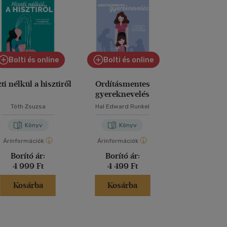
Bolti és online
Bolti és online
ti nélkül a hisztiről
Ordításmentes
60 Montessori 
gyereknevelés
gyakorlat ki
Tóth Zsuzsa
Hal Edward Runkel
Marie-Héléne
Könyv
Könyv
Kön
Árinformációk
Árinformációk
Árinformáci
Borító ár:
Borító ár:
Borító 
4 999 Ft
4 499 Ft
3 999 
Kosárba
Kosárba
Kosár