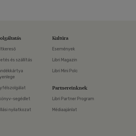
olgáltatás
Kultúra
ltkereső
Események
zetés és szállítás
Libri Magazin
ándékkártya
Libri Mini Polc
yenlege
Partnereinknek
yfélszolgálat
könyv-segédlet
Libri Partner Program
állási nyilatkozat
Médiaajánlat