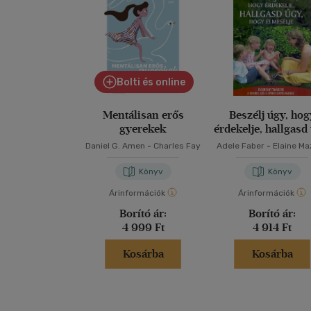
Bolti és online
Mentálisan erős
Beszélj úgy, hog
gyerekek
érdekelje, hallgasd
hogy elmesélje
Daniel G. Amen
-
Charles Fay
Adele Faber
-
Elaine Ma
Könyv
Könyv
Árinformációk
Árinformációk
Borító ár:
Borító ár:
4 999 Ft
4 914 Ft
Kosárba
Kosárba