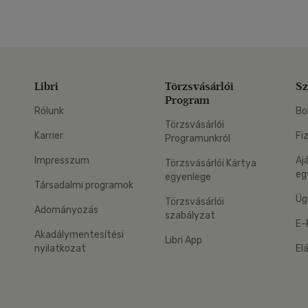
Libri
Törzsvásárlói
Sz
Program
Rólunk
Bo
Törzsvásárlói
Karrier
Fi
Programunkról
Impresszum
Aj
Törzsvásárlói Kártya
eg
egyenlege
Társadalmi programok
Üg
Törzsvásárlói
Adományozás
szabályzat
E-
Akadálymentesítési
Libri App
nyilatkozat
El
eg: Google Play
 applikáció Letölthető az App Store-ból