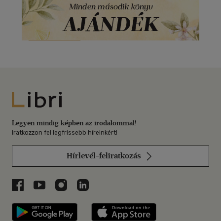
Libri
Legyen mindig képben az irodalommal!
Iratkozzon fel legfrissebb híreinkért!
Hírlevél-feliratkozás
Libri a Facebookon
Libri a Youtube-on
Libri az Instagramon
Libri a LinkedInen
Libri applikáció Szerezd meg: Google P
Libri applikáció 