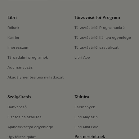
Libri
Törzsvásárlói Program
Rólunk
Törzsvásárlói Programunkról
Karrier
Törzsvásárlói Kártya egyenlege
Impresszum
Törzsvásárlói szabályzat
Társadalmi programok
Libri App
Adományozás
Akadálymentesítési nyilatkozat
Szolgáltatás
Kultúra
Boltkereső
Események
Fizetés és szállítás
Libri Magazin
Ajándékkártya egyenlege
Libri Mini Polc
Partnereinknek
Ügyfélszolgálat