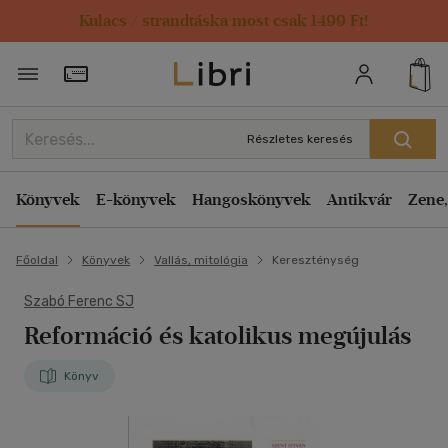
Kulacs / strandtáska most csak 1499 Ft!
Törzsvásárlói Kártya adatai
Részletes keresés
Könyvek
E-könyvek
Hangoskönyvek
Antikvár
Zene,
Főoldal
Könyvek
Vallás, mitológia
Kereszténység
Szabó Ferenc SJ
Reformáció és katolikus megújulás
Könyv