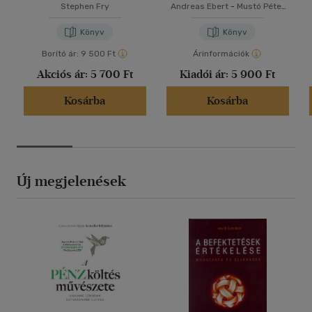
Stephen Fry
Andreas Ebert
-
Mustó Péter
SJ
Könyv
Könyv
Borító ár:
9 500 Ft
Árinformációk
Akciós ár:
5 700 Ft
Kiadói ár:
5 900 Ft
Kosárba
Kosárba
Új megjelenések