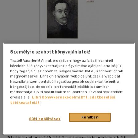
Személyre szabott könyvajánlatok!
Tisztelt Vásárlónk! Annak érdekében, hogy az ízléséhez minél
közelebb álló könyveket tudjunk a figyelmébe ajánlani, arra kérjük,
hogy fogadja el az ehhez szükséges cookie-kat a „Rendben” gomb
megnyomásával. Ennek hiányában weboldalunk csak a weboldal
használata szempontjából legszükségesebb cookie-kat telepíti a
böngészőjébe, de cookie-preferenciáit később is bármikor
módosíthatja a Süti beállítások menüpontban. További részletekért
Kívánságlistához adom
Megosztom
olvassa el a
Libri Könyvkereskedelmi Kft. adatkezelési
tájékoztatóját
!
Rendben
Szent István Társulat
|
2018
|
magyar nyelvű
|
füles,
Süti beállítások
kartonált
|
220 oldal
A Luther-évben (2016-2017) a reformáció kezdetének 500.