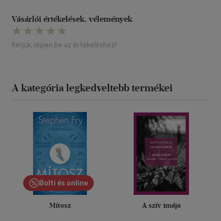
Vásárlói értékelések, vélemények
Kérjük, lépjen be az értékeléshez!
A kategória legkedveltebb termékei
Bolti és online
Mítosz
A szív imája