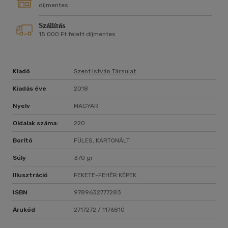
részben történeti, egyháztörténeti és teológiai elemző írások
díjmentes
találhatók. A harmadik részben olyan írásokat közlünk,
Szállítás
amelyek bővebben fejtenek ki egy-egy lényegi kérdést, és így
15 000 Ft felett díjmentes
teljesebb képet nyújtanak Pázmány Péter életművéről,
koráról, teológiájáról, lelkiségéről.
Kiadó
Szent István Társulat
Kiadás éve
2018
Nyelv
MAGYAR
Oldalak száma:
220
Borító
FÜLES, KARTONÁLT
Súly
370 gr
Illusztráció
FEKETE-FEHÉR KÉPEK
ISBN
9789632777283
Árukód
2717272 / 1176810