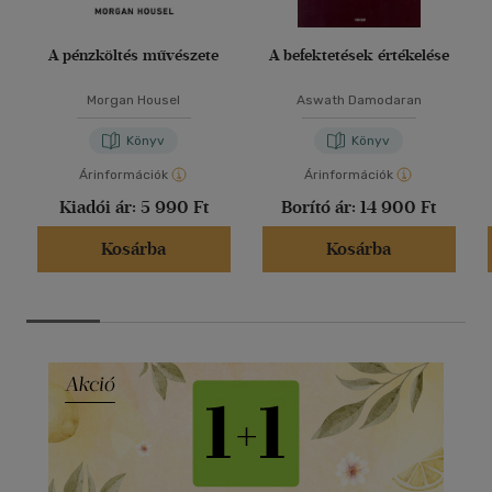
A pénzköltés művészete
A befektetések értékelése
Morgan Housel
Aswath Damodaran
Könyv
Könyv
Árinformációk
Árinformációk
Kiadói ár:
5 990 Ft
Borító ár:
14 900 Ft
Kosárba
Kosárba