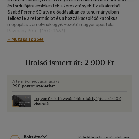
évfordulójára emlékeztek a keresztények. Ez alkalomból
Szabó Ferenc SJ atya előadásaiban és tanulmányaiban
felidézte a reformációt és a hozzá kacsolódó katolikus
megújulást, amelynek egyik vezető magyar apostola
Pázmány Péter (1570-1637).
Pázmány Péter életművének e kötet szerzője monográfiát
+ Mutass többet
szentelt a közelmúltban: A teológus Pázmány (1990),
valamint Krisztus és Egyháza Pázmány Péter életművében
(2012).
Utolsó ismert ár:
2 900 Ft
Pázmány Péter, jezsuita esztergomi érsek, katolikus
reformátor (nem ellen-reformátor) írásait tanulmányozva,
megállapíthatjuk időszerűségét. Kiegyensúlyozott tanítása
napjainkban, az ökumenikus párbeszéd előrehaladtával is
A termék megvásárlásával
290 pontot szerezhet
szembeötlő. Fő művében, az Igazságra vezérlő kalauz több
könyvében - keresztényi szeretettel- igyekszik
"gyümölcsöző párbeszédet" folytatni a hitújítókkal, éspedig a
Legyen Ön is törzsvásárlónk, kártyájára akár 10%
visszajár.
közösen elismert Szentírás helyes értelmezését fogadva el
kiindulópontul. A vitatott teológiai kérdésekben lényegében a
Trienti Zsinat (1545-1563) tanítását követve, Pázmány
Péter az ökumenizmus előfutárának tekinthető.
E kötet első részében a Luther-év kapcsán született, a
katolikus álláspontot képviselő tanulmányok, a második
Bolti átvétel
Elérhető készlet esetén akár ma